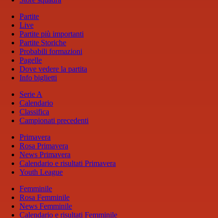
Partite
Live
Partite più importanti
Partite Storiche
Probabili formazioni
Pagelle
Dove vedere la partita
Info biglietti
Serie A
Calendario
Classifica
Campionati precedenti
Primavera
Rosa Primavera
News Primavera
Calendario e risultati Primavera
Youth League
Femminile
Rosa Femminile
News Femminile
Calendario e risultati Femminile