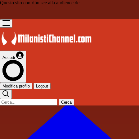
Questo sito contribuisce alla audience de
Accedi
Modifica profilo
Logout
Cerca