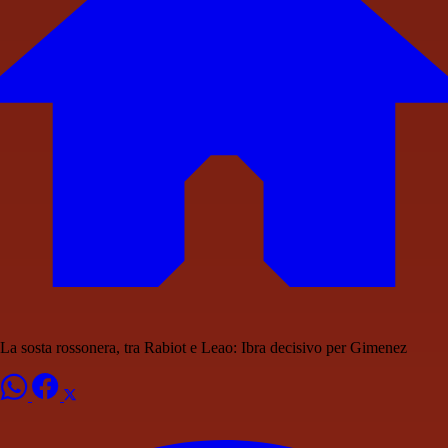
La sosta rossonera, tra Rabiot e Leao: Ibra decisivo per Gimenez