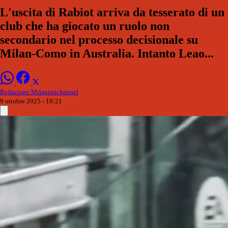
L'uscita di Rabiot arriva da tesserato di un
club che ha giocato un ruolo non
secondario nel processo decisionale su
Milan-Como in Australia. Intanto Leao...
Redazione Milanistichannel
9 ottobre 2025 - 10:21