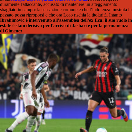
duramente l'attaccante, accusato di mantenere un atteggiamento
sbagliato in campo: la sensazione comune è che l’indolenza mostrata in
passato possa riproporsi e che ora Leao rischia la titolarità. Intanto
Ibrahimovic è intervenuto all’assemblea dell’ex Eca: il suo ruolo in
estate è stato decisivo per l'arrivo di Jashari e per la permanenza
di Gimenez
.