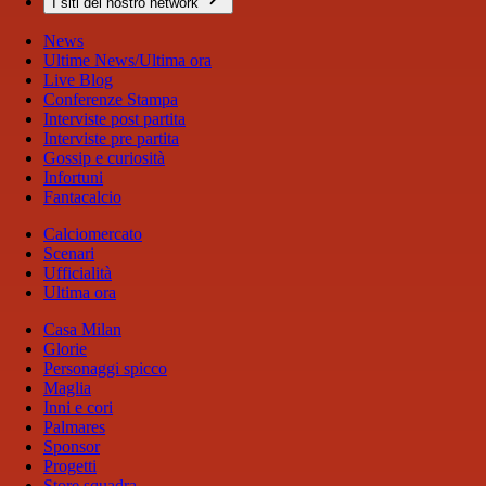
I siti del nostro network
News
Ultime News/Ultima ora
Live Blog
Conferenze Stampa
Interviste post partita
Interviste pre partita
Gossip e curiosità
Infortuni
Fantacalcio
Calciomercato
Scenari
Ufficialità
Ultima ora
Casa Milan
Glorie
Personaggi spicco
Maglia
Inni e cori
Palmares
Sponsor
Progetti
Store squadra