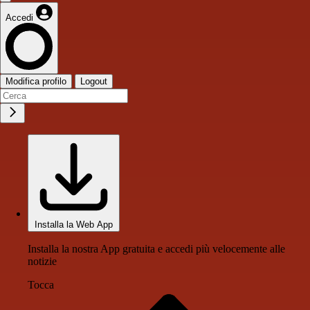
Accedi
Modifica profilo
Logout
Installa la Web App
Installa la nostra App gratuita e accedi più velocemente alle
notizie
Tocca