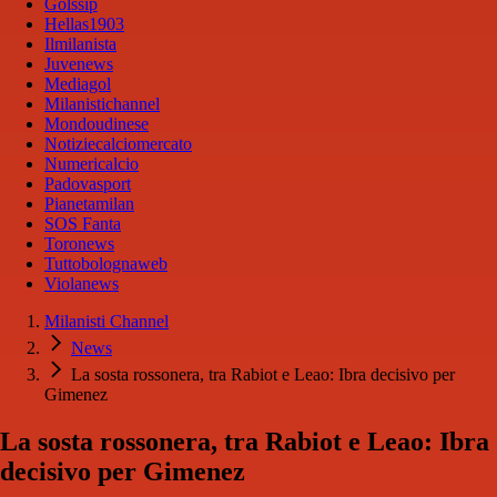
Golssip
Hellas1903
Ilmilanista
Juvenews
Mediagol
Milanistichannel
Mondoudinese
Notiziecalciomercato
Numericalcio
Padovasport
Pianetamilan
SOS Fanta
Toronews
Tuttobolognaweb
Violanews
Milanisti Channel
News
La sosta rossonera, tra Rabiot e Leao: Ibra decisivo per
Gimenez
La sosta rossonera, tra Rabiot e Leao: Ibra
decisivo per Gimenez