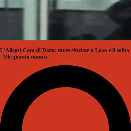
L'Allegri Cam di Dazn: tante sfuriate a Leao e il solito
"Oh quanto manca"