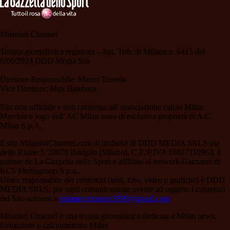
Milanisti Channel
Testata giornalistica registrata - Aut. Trib. di Milano n. 6415 del
6/06/2024 DDD Media Srls
Direttore Responsabile: Marco Torretta
Vice Direttore: Max Bambara.
Sito non ufficiale e non connesso all' associazione calcio Milan.
Marchio e logo dell' AC Milan sono di esclusiva proprietà di A.C.
Milan S.p.A.
Il sito MilanistiChannel.com di titolarità di DDD MEDIA SRLS via
delle Risaie 3, 20079 Basiglio (Milano), C.F./P.IVA 10837110963, è
partner de La Gazzetta dello Sport e affiliato al network Gazzanet di
RCS Mediagroup S.p.a..
Unico responsabile dei contenuti (testi, foto, video e grafiche) è DDD
MEDIA SRLS; per ogni comunicazione avente ad oggetto i contenuti
del Sito scrivere a
milanistichannel1899@gmail.com
Milanisti Channel è una testata giornalistica dedicata a Milan news,
formazioni e calciomercato Milan