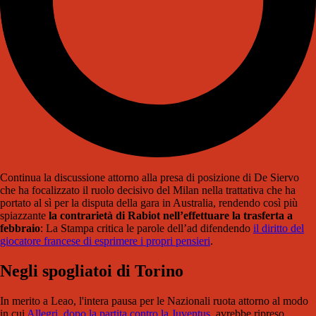
Continua la discussione attorno alla presa di posizione di De Siervo
che ha focalizzato il ruolo decisivo del Milan nella trattativa che ha
portato al sì per la disputa della gara in Australia, rendendo così più
spiazzante
la contrarietà di Rabiot nell’effettuare la trasferta a
febbraio
: La Stampa critica le parole dell’ad difendendo
il diritto del
giocatore francese di esprimere i propri pensieri
.
Negli spogliatoi di Torino
In merito a Leao, l'intera pausa per le Nazionali ruota attorno al modo
in cui
Allegri, dopo la partita contro la Juventus
, avrebbe ripreso