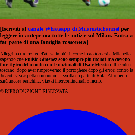
[Iscriviti al
canale Whatsapp di Milanistichannel
per
leggere in anteprima tutte le notizie sul Milan. Entra a
far parte di una famiglia rossonera]
Allegri ha un motivo d'attesa in più: il come Leao tornerà a Milanello
sapendo che
Pulisic-Gimenez sono sempre più titolari ma devono
fare il giro del mondo con le nazionali di Usa e Messico
. Il tecnico
toscano, dopo aver rimproverato il portoghese dopo gli errori contro la
Juventus, si aspetta comunque la svolta da parte di Rafa. Altrimenti
sarà ancora panchina, viaggi intercontinentali o meno.
© RIPRODUZIONE RISERVATA