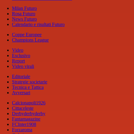
Milan Futuro
Rosa Futuro
News Futuro
Calendario e risultati Futuro
Coppe Europee
Champions League
Video
Esclusivo
Report
Video virali
Editoriale
Strategie societarie
Tecnica e Tattica
Avversari
Calcionapoli1926
Cittaceleste
Derbyderbyderby
Fantamagazine
FCInter1908
Forzaroma