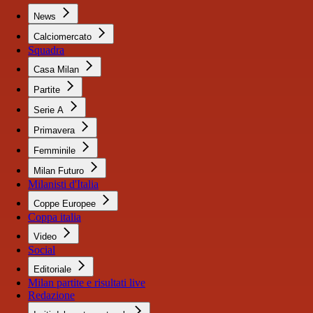
News
Calciomercato
Squadra
Casa Milan
Partite
Serie A
Primavera
Femminile
Milan Futuro
Milanisti d'Italia
Coppe Europee
Coppa italia
Video
Social
Editoriale
Milan partite e risultati live
Redazione