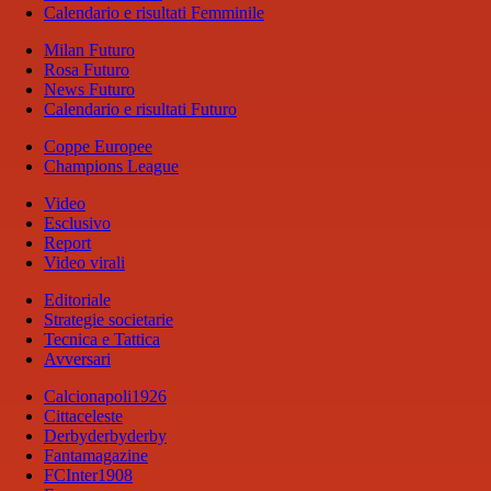
Calendario e risultati Femminile
Milan Futuro
Rosa Futuro
News Futuro
Calendario e risultati Futuro
Coppe Europee
Champions League
Video
Esclusivo
Report
Video virali
Editoriale
Strategie societarie
Tecnica e Tattica
Avversari
Calcionapoli1926
Cittaceleste
Derbyderbyderby
Fantamagazine
FCInter1908