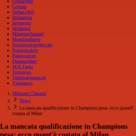
Forzaroma
Golssip
Hellas1903
Ilmilanista
Juvenews
Mediagol
Milanistichannel
Mondoudinese
Notiziecalciomercato
Numericalcio
Padovasport
Pianetamilan
SOS Fanta
Toronews
Tuttobolognaweb
Violanews
Milanisti Channel
News
La mancata qualificazione in Champions pesa: ecco quant'è
costata al Milan
La mancata qualificazione in Champions
pesa: ecco quant'è costata al Milan