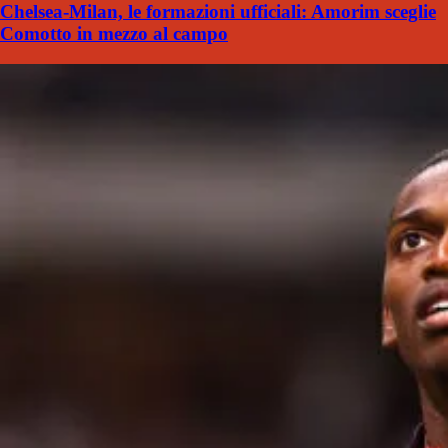
Chelsea-Milan, le formazioni ufficiali: Amorim sceglie
Comotto in mezzo al campo