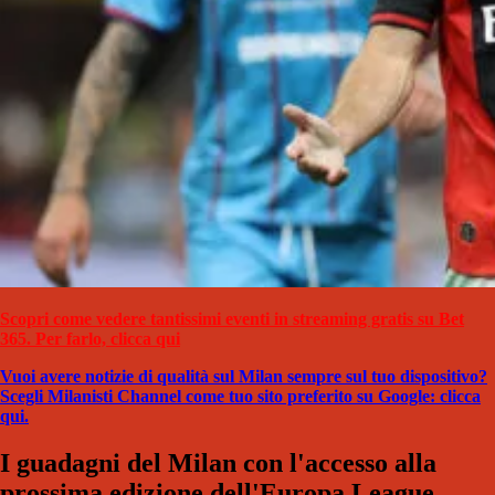
Scopri come vedere tantissimi eventi in streaming gratis su Bet
365. Per farlo, clicca qui
Vuoi avere notizie di qualità sul Milan sempre sul tuo dispositivo?
Scegli Milanisti Channel come tuo sito preferito su Google: clicca
qui.
I guadagni del Milan con l'accesso alla
prossima edizione dell'Europa League