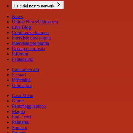
I siti del nostro network
News
Ultime News/Ultima ora
Live Blog
Conferenze Stampa
Interviste post partita
Interviste pre partita
Gossip e curiosità
Infortuni
Fantacalcio
Calciomercato
Scenari
Ufficialità
Ultima ora
Casa Milan
Glorie
Personaggi spicco
Maglia
Inni e cori
Palmares
Sponsor
Progetti