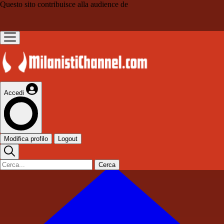
Questo sito contribuisce alla audience de
Accedi
Modifica profilo
Logout
Cerca