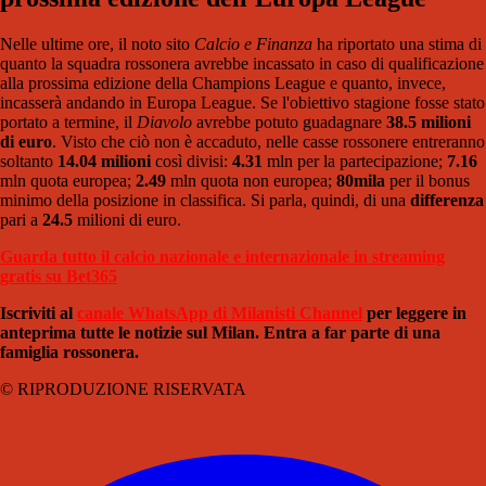
Nelle ultime ore, il noto sito
Calcio e Finanza
ha riportato una stima di
quanto la squadra rossonera avrebbe incassato in caso di qualificazione
alla prossima edizione della Champions League e quanto, invece,
incasserà andando in Europa League. Se l'obiettivo stagione fosse stato
portato a termine, il
Diavolo
avrebbe potuto guadagnare
38.5 milioni
di euro
. Visto che ciò non è accaduto, nelle casse rossonere entreranno
soltanto
14.04 milioni
così divisi:
4.31
mln per la partecipazione;
7.16
mln quota europea;
2.49
mln quota non europea;
80mila
per il bonus
minimo della posizione in classifica. Si parla, quindi, di una
differenza
pari a
24.5
milioni di euro.
Guarda tutto il calcio nazionale e internazionale in streaming
gratis su Bet365
Iscriviti al
canale WhatsApp di Milanisti Channel
per leggere in
anteprima tutte le notizie sul Milan. Entra a far parte di una
famiglia rossonera.
© RIPRODUZIONE RISERVATA