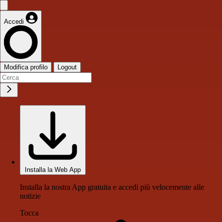
Accedi
Modifica profilo
Logout
Installa la Web App
Installa la nostra App gratuita e accedi più velocemente alle
notizie
Tocca