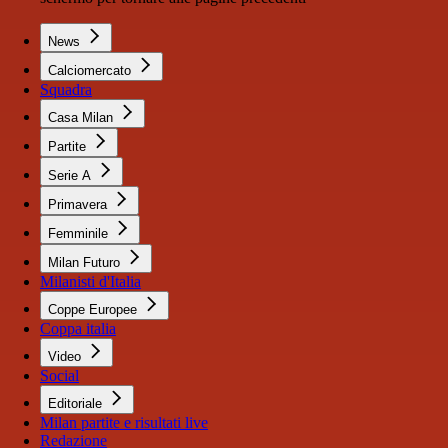
News
Calciomercato
Squadra
Casa Milan
Partite
Serie A
Primavera
Femminile
Milan Futuro
Milanisti d'Italia
Coppe Europee
Coppa italia
Video
Social
Editoriale
Milan partite e risultati live
Redazione