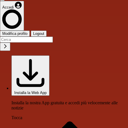
Accedi
Modifica profilo
Logout
Installa la Web App
Installa la nostra App gratuita e accedi più velocemente alle
notizie
Tocca