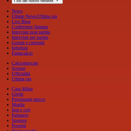
I siti del nostro network
News
Ultime News/Ultima ora
Live Blog
Conferenze Stampa
Interviste post partita
Interviste pre partita
Gossip e curiosità
Infortuni
Fantacalcio
Calciomercato
Scenari
Ufficialità
Ultima ora
Casa Milan
Glorie
Personaggi spicco
Maglia
Inni e cori
Palmares
Sponsor
Progetti
Store squadra