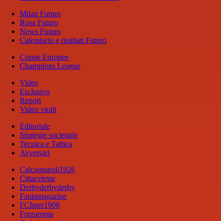
Milan Futuro
Rosa Futuro
News Futuro
Calendario e risultati Futuro
Coppe Europee
Champions League
Video
Esclusivo
Report
Video virali
Editoriale
Strategie societarie
Tecnica e Tattica
Avversari
Calcionapoli1926
Cittaceleste
Derbyderbyderby
Fantamagazine
FCInter1908
Forzaroma