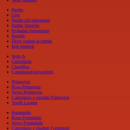
Partite
Live
Partite più importanti
Partite Storiche
Probabili formazioni
Pagelle
Dove vedere la partita
Info biglietti
Serie A
Calendario
Classifica
Campionati precedenti
Primavera
Rosa Primavera
News Primavera
Calendario e risultati Primavera
Youth League
Femminile
Rosa Femminile
News Femminile
Calendario e risultati Femminile