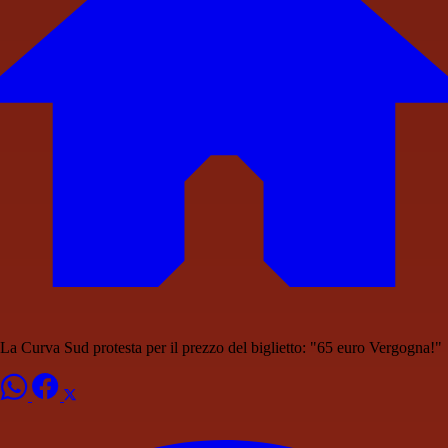
La Curva Sud protesta per il prezzo del biglietto: "65 euro Vergogna!"