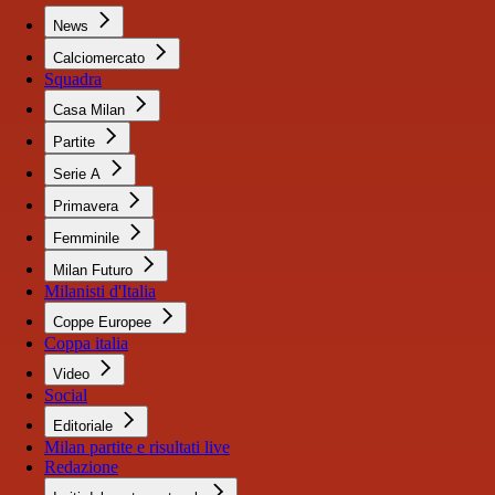
News
Calciomercato
Squadra
Casa Milan
Partite
Serie A
Primavera
Femminile
Milan Futuro
Milanisti d'Italia
Coppe Europee
Coppa italia
Video
Social
Editoriale
Milan partite e risultati live
Redazione