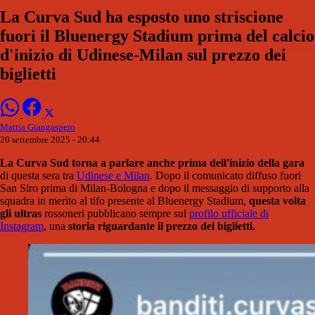
La Curva Sud ha esposto uno striscione
fuori il Bluenergy Stadium prima del calcio
d'inizio di Udinese-Milan sul prezzo dei
biglietti
Mattia Giangaspero
20 settembre 2025 - 20:44
La Curva Sud torna a parlare anche prima dell'inizio della gara
di questa sera tra
Udinese e Milan
. Dopo il comunicato diffuso fuori
San Siro prima di Milan-Bologna e dopo il messaggio di supporto alla
squadra in merito al tifo presente al Bluenergy Stadium,
questa volta
gli ultras
rossoneri pubblicano sempre sul
profilo ufficiale di
Instagram
, una
storia riguardante il prezzo dei biglietti.