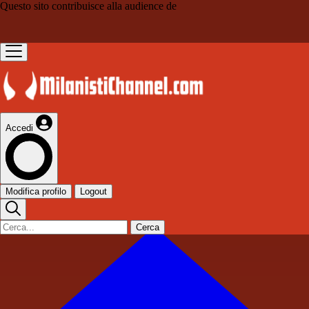
Questo sito contribuisce alla audience de
Accedi
Modifica profilo
Logout
Cerca