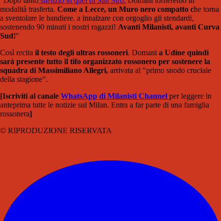
"Dopo tanto
silenzio in quel di San Siro.
Domani torneremo in
modalità trasferta.
Come a Lecce, un Muro nero compatto c
he torna
a sventolare le bandiere. a innalzare con orgoglio gli stendardi,
sostenendo 90 minuti i nostri ragazzi!
Avanti Milanisti, avanti Curva
Sud!
"
Così recita
il testo degli ultras rossoneri
. Domani
a Udine quindi
sarà presente tutto il tifo organizzato rossonero per sostenere la
squadra di Massimiliano Allegri,
arrivata al "primo snodo cruciale
della stagione".
[Iscriviti al canale
WhatsApp di Milanisti Channel
per leggere in
anteprima tutte le notizie sul Milan. Entra a far parte di una famiglia
rossonera
]
© RIPRODUZIONE RISERVATA