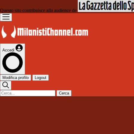
Questo sito contribuisce alla audience de
Accedi
Modifica profilo
Logout
Cerca