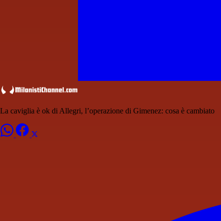
La caviglia è ok di Allegri, l’operazione di Gimenez: cosa è cambiato