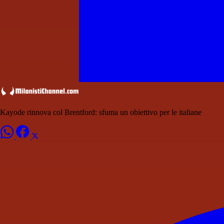
Kayode rinnova col Brentford: sfuma un obiettivo per le italiane