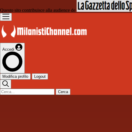
Questo sito contribuisce alla audience de
Accedi
Modifica profilo
Logout
Cerca