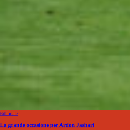
Editoriale
La grande occasione per Ardon Jashari