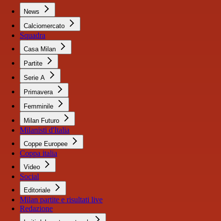
News
Calciomercato
Squadra
Casa Milan
Partite
Serie A
Primavera
Femminile
Milan Futuro
Milanisti d'Italia
Coppe Europee
Coppa italia
Video
Social
Editoriale
Milan partite e risultati live
Redazione