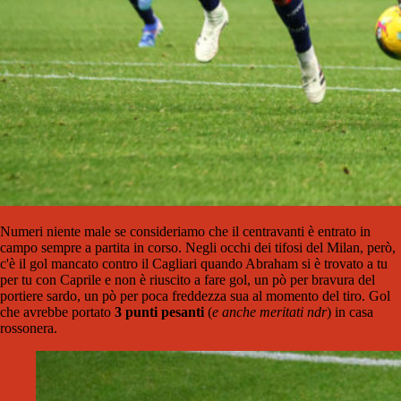
Numeri niente male se consideriamo che il centravanti è entrato in
campo sempre a partita in corso. Negli occhi dei tifosi del Milan, però,
c'è il gol mancato contro il Cagliari quando Abraham si è trovato a tu
per tu con Caprile e non è riuscito a fare gol, un pò per bravura del
portiere sardo, un pò per poca freddezza sua al momento del tiro. Gol
che avrebbe portato
3 punti pesanti
(
e anche meritati ndr
) in casa
rossonera.