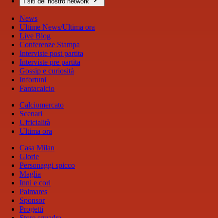
I siti del nostro network
News
Ultime News/Ultima ora
Live Blog
Conferenze Stampa
Interviste post partita
Interviste pre partita
Gossip e curiosità
Infortuni
Fantacalcio
Calciomercato
Scenari
Ufficialità
Ultima ora
Casa Milan
Glorie
Personaggi spicco
Maglia
Inni e cori
Palmares
Sponsor
Progetti
Store squadra