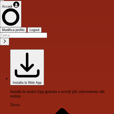
Accedi
Modifica profilo
Logout
Installa la Web App
Installa la nostra App gratuita e accedi più velocemente alle
notizie
Tocca