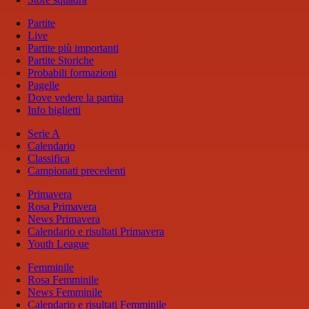
Partite
Live
Partite più importanti
Partite Storiche
Probabili formazioni
Pagelle
Dove vedere la partita
Info biglietti
Serie A
Calendario
Classifica
Campionati precedenti
Primavera
Rosa Primavera
News Primavera
Calendario e risultati Primavera
Youth League
Femminile
Rosa Femminile
News Femminile
Calendario e risultati Femminile