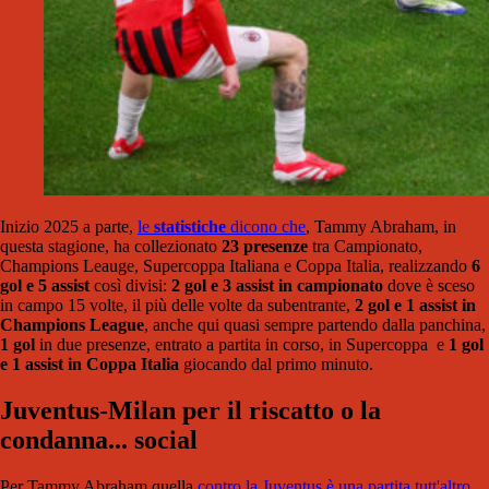
Inizio 2025 a parte,
le
statistiche
dicono che
, Tammy Abraham, in
questa stagione, ha collezionato
23 presenze
tra Campionato,
Champions Leauge, Supercoppa Italiana e Coppa Italia, realizzando
6
gol e 5 assist
così divisi:
2 gol e 3 assist
in campionato
dove è sceso
in campo 15 volte, il più delle volte da subentrante,
2 gol e 1 assist in
Champions League
, anche qui quasi sempre partendo dalla panchina,
1 gol
in due presenze, entrato a partita in corso, in Supercoppa e
1 gol
e 1 assist in Coppa Italia
giocando dal primo minuto.
Juventus-Milan per il riscatto o la
condanna... social
Per Tammy Abraham quella
contro la Juventus è una partita tutt'altro