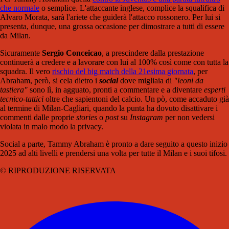
che normale
o semplice. L'attaccante inglese, complice la squalifica di
Alvaro Morata, sarà l'ariete che guiderà l'attacco rossonero. Per lui si
presenta, dunque, una grossa occasione per dimostrare a tutti di essere
da Milan.
Sicuramente
Sergio Conceicao
, a prescindere dalla prestazione
continuerà a credere e a lavorare con lui al 100% così come con tutta la
squadra. Il vero
rischio del big match della 21esima giornata
, per
Abraham, però, si cela dietro i
social
dove migliaia di
"leoni da
tastiera"
sono lì, in agguato, pronti a commentare e a diventare
esperti
tecnico-tattici
oltre che sapientoni del calcio. Un pò, come accaduto già
al termine di Milan-Cagliari, quando la punta ha dovuto disattivare i
commenti dalle proprie
stories
o
post
su
Instagram
per non vedersi
violata in malo modo la privacy.
Social a parte, Tammy Abraham è pronto a dare seguito a questo inizio
2025 ad alti livelli e prendersi una volta per tutte il Milan e i suoi tifosi.
© RIPRODUZIONE RISERVATA