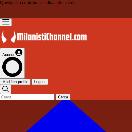
Questo sito contribuisce alla audience de
Accedi
Modifica profilo
Logout
Cerca