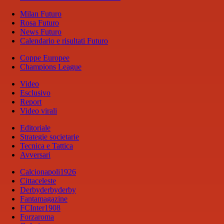
Milan Futuro
Rosa Futuro
News Futuro
Calendario e risultati Futuro
Coppe Europee
Champions League
Video
Esclusivo
Report
Video virali
Editoriale
Strategie societarie
Tecnica e Tattica
Avversari
Calcionapoli1926
Cittaceleste
Derbyderbyderby
Fantamagazine
FCInter1908
Forzaroma