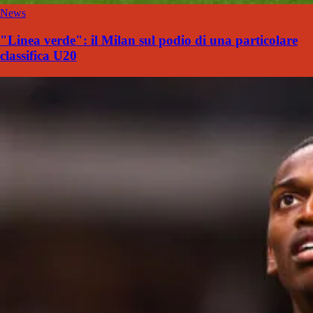
News
"Linea verde": il Milan sul podio di una particolare
classifica U20