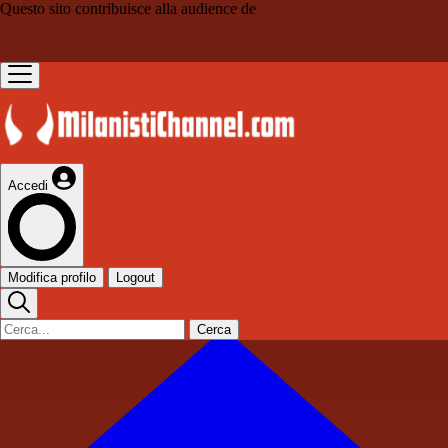
Questo sito contribuisce alla audience de
Accedi
Modifica profilo
Logout
Cerca