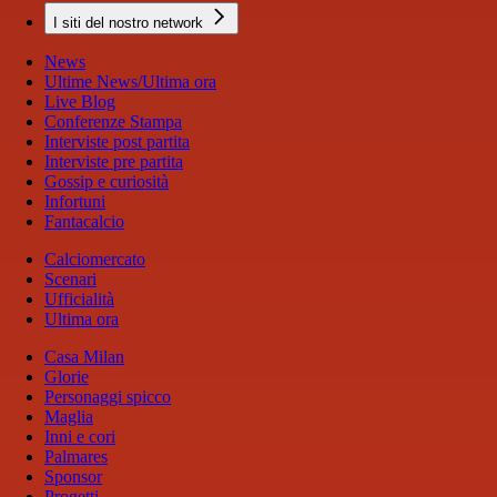
I siti del nostro network
News
Ultime News/Ultima ora
Live Blog
Conferenze Stampa
Interviste post partita
Interviste pre partita
Gossip e curiosità
Infortuni
Fantacalcio
Calciomercato
Scenari
Ufficialità
Ultima ora
Casa Milan
Glorie
Personaggi spicco
Maglia
Inni e cori
Palmares
Sponsor
Progetti