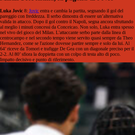
Luka Jovic
8:
Jovic
entra e cambia la partita, segnando il gol del
pareggio con freddezza. Il serbo dimostra di essere un’alternativa
valida in attacco. Dopo il gol contro il Napoli, segna ancora sfruttando
al meglio i minuti concessi da Conceicao. Non solo, Luka entra spesso
nel vivo del gioco del Milan. L'attaccante serbo parte dalla linea di
centrocampo e nel secondo tempo viene servito quasi sempre da Theo
Hernandez, come se l'azione dovesse partire sempre e solo da lui. Al
64’ riceve da Tomori e trafigge De Gea con un diagonale preciso per il
2-2. Al 80’ sfiora la doppietta con un colpo di testa alto di poco.
Impatto decisivo e punto di riferimento.