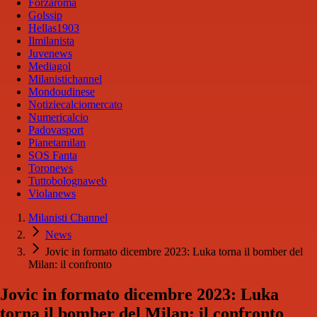
Forzaroma
Golssip
Hellas1903
Ilmilanista
Juvenews
Mediagol
Milanistichannel
Mondoudinese
Notiziecalciomercato
Numericalcio
Padovasport
Pianetamilan
SOS Fanta
Toronews
Tuttobolognaweb
Violanews
Milanisti Channel
News
Jovic in formato dicembre 2023: Luka torna il bomber del
Milan: il confronto
Jovic in formato dicembre 2023: Luka
torna il bomber del Milan: il confronto