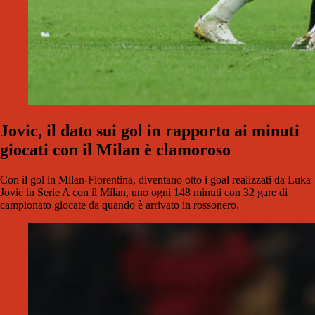
Jovic, il dato sui gol in rapporto ai minuti
giocati con il Milan è clamoroso
Con il gol in Milan-Fiorentina, diventano otto i goal realizzati da Luka
Jovic in Serie A con il Milan, uno ogni 148 minuti con 32 gare di
campionato giocate da quando è arrivato in rossonero.