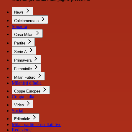
News
Calciomercato
Squadra
Casa Milan
Partite
Serie A
Primavera
Femminile
Milan Futuro
Milanisti d'Italia
Coppe Europee
Coppa italia
Video
Social
Editoriale
Milan partite e risultati live
Redazione