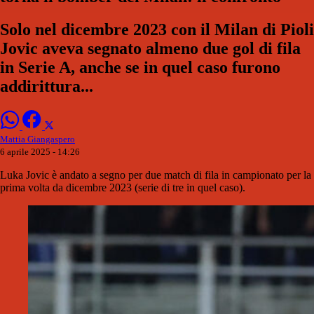
Solo nel dicembre 2023 con il Milan di Pioli
Jovic aveva segnato almeno due gol di fila
in Serie A, anche se in quel caso furono
addirittura...
Mattia Giangaspero
6 aprile 2025 - 14:26
Luka Jovic è andato a segno per due match di fila in campionato per la
prima volta da dicembre 2023 (serie di tre in quel caso).