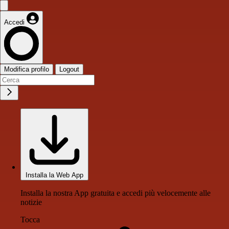
Accedi
Modifica profilo
Logout
Installa la Web App
Installa la nostra App gratuita e accedi più velocemente alle
notizie
Tocca