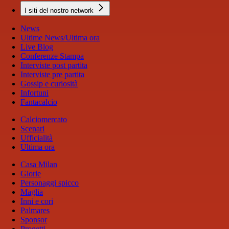
I siti del nostro network
News
Ultime News/Ultima ora
Live Blog
Conferenze Stampa
Interviste post partita
Interviste pre partita
Gossip e curiosità
Infortuni
Fantacalcio
Calciomercato
Scenari
Ufficialità
Ultima ora
Casa Milan
Glorie
Personaggi spicco
Maglia
Inni e cori
Palmares
Sponsor
Progetti