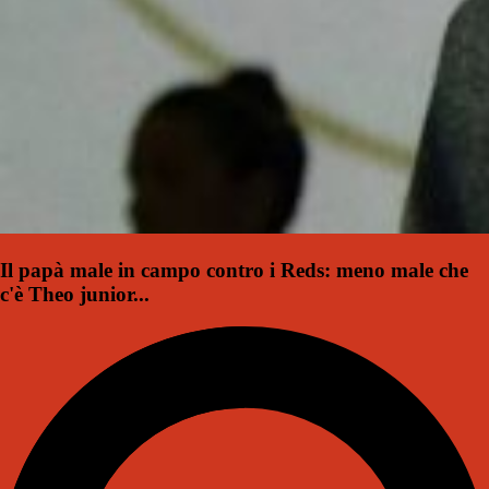
Il papà male in campo contro i Reds: meno male che
c'è Theo junior...