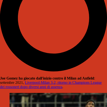
Joe Gomez ha giocato dall'inizio contro il Milan ad Anfield
:
settembre 2021,
Liverpool-Milan 3-2, ritorno in Champions League
dei rossoneri dopo diversi anni di assenza
.