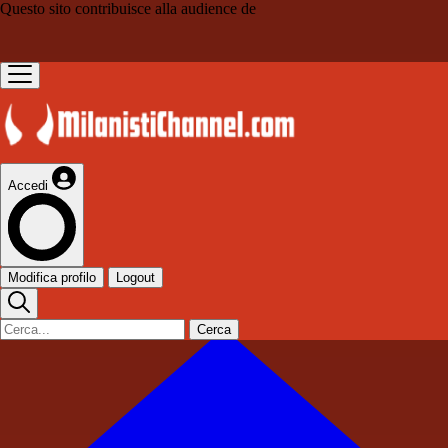
Questo sito contribuisce alla audience de
Accedi
Modifica profilo
Logout
Cerca