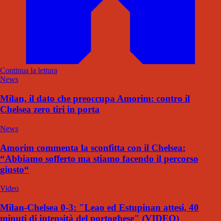
Continua la lettura
News
Milan, il dato che preoccupa Amorim: contro il
Chelsea zero tiri in porta
News
Amorim commenta la sconfitta con il Chelsea:
“Abbiamo sofferto ma stiamo facendo il percorso
giusto“
Video
Milan-Chelsea 0-3: "Leao ed Estupinan attesi, 40
minuti di intensità del portoghese" (VIDEO)