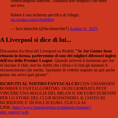
centrocampista francese. Trattativa non semplice che entra
nel vivo.
Rabiot è una richiesta specifica di Allegri.
pic.twitter.com/oj3sirMrdy
— luca bianchin (@lucabianchin7)
August 31, 2025
A Liverpool si dice di lui...
Discussion fra tifosi del Liverpool su Reddit:
"Se Joe Gomez fosse
rimasto in forma, parleremmo di uno dei migliori difensori inglesi
dell'era della Premier League
. Quando arriverà il momento per Joe
di lasciare il club, non ho dubbi che i tifosi e il club gli daranno il
riconoscimento che merita. Speriamo di vederlo segnare un gol anche
prima che arrivi quel giorno".
ISCRIVITI AL NOSTRO FANTACALCIO
CON CHIAMARSI
BOMBER E FANTALGORITMO. OGNI GIORNATA PUOI
VINCERE UNA MAGLIA DEL MILAN O 100 EURO DI BUONI
PER LO STORE DEL CLUB ROSSONERO. IL COSTO DI
ISCRIZIONE E' DI SOLI 20 EURO. CLICCA AL
LINK:
https://www.fantalgoritmo.it/milanisti-channel/?
utm_source=web