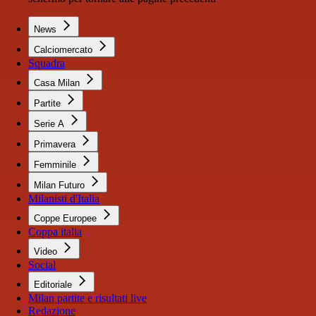
News
Calciomercato
Squadra
Casa Milan
Partite
Serie A
Primavera
Femminile
Milan Futuro
Milanisti d'Italia
Coppe Europee
Coppa italia
Video
Social
Editoriale
Milan partite e risultati live
Redazione