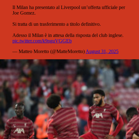
Il Milan ha presentato al Liverpool un’offerta ufficiale per
Joe Gomez.
Si tratta di un trasferimento a titolo definitivo.
Adesso il Milan è in attesa della risposta del club inglese.
pic.twitter.com/k9nguVGGEb
— Matteo Moretto (@MatteMoretto)
August 31, 2025