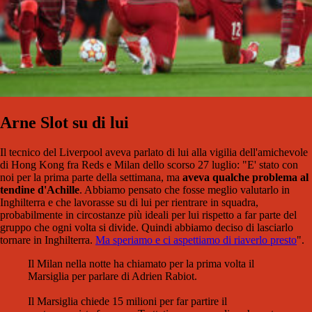
Arne Slot su di lui
Il tecnico del Liverpool aveva parlato di lui alla vigilia dell'amichevole
di Hong Kong fra Reds e Milan dello scorso 27 luglio: "E' stato con
noi per la prima parte della settimana, ma
aveva qualche problema al
tendine d'Achille
. Abbiamo pensato che fosse meglio valutarlo in
Inghilterra e che lavorasse su di lui per rientrare in squadra,
probabilmente in circostanze più ideali per lui rispetto a far parte del
gruppo che ogni volta si divide. Quindi abbiamo deciso di lasciarlo
tornare in Inghilterra.
Ma speriamo e ci aspettiamo di riaverlo presto
".
Il Milan nella notte ha chiamato per la prima volta il
Marsiglia per parlare di Adrien Rabiot.
Il Marsiglia chiede 15 milioni per far partire il