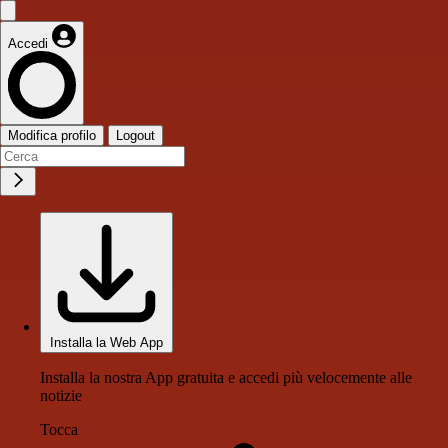
Accedi
Modifica profilo
Logout
Installa la Web App
Installa la nostra App gratuita e accedi più velocemente alle
notizie
Tocca