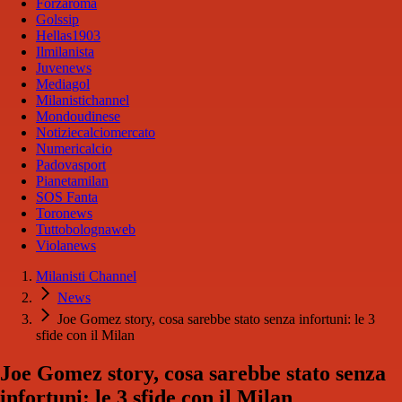
Forzaroma
Golssip
Hellas1903
Ilmilanista
Juvenews
Mediagol
Milanistichannel
Mondoudinese
Notiziecalciomercato
Numericalcio
Padovasport
Pianetamilan
SOS Fanta
Toronews
Tuttobolognaweb
Violanews
Milanisti Channel
News
Joe Gomez story, cosa sarebbe stato senza infortuni: le 3
sfide con il Milan
Joe Gomez story, cosa sarebbe stato senza
infortuni: le 3 sfide con il Milan