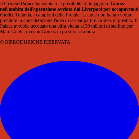
Il
Crystal Palace
ha valutato la possibilità di ingaggiare
Gomez
nell'ambito dell'operazione avviata dal Liverpool per accaparrarsi
Guehi
.
Tuttavia, i campioni della Premier League non hanno voluto
prendere in considerazione l'idea di lasciar partire Gomez in prestito. Il
Palace avrebbe accettato una cifra vicina ai 30 milioni di sterline per
Marc Guehi, ma con Gomez in prestito a Londra.
© RIPRODUZIONE RISERVATA