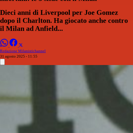
Dieci anni di Liverpool per Joe Gomez
dopo il Charlton. Ha giocato anche contro
il Milan ad Anfield...
Redazione Milanistichannel
31 agosto 2025 - 11:55