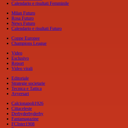
Calendario e risultati Femminile
Milan Futuro
Rosa Futuro
News Futuro
Calendario e risultati Futuro
Coppe Europee
Champions League
Video
Esclusivo
Report
Video virali
Editoriale
Strategie societarie
Tecnica e Tattica
Avversari
Calcionapoli1926
Cittaceleste
Derbyderbyderby
Fantamagazine
FCInter1908