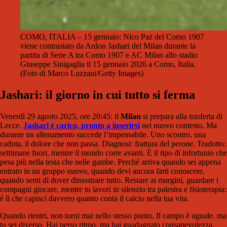
COMO, ITALIA – 15 gennaio: Nico Paz del Como 1907
viene contrastato da Ardon Jashari del Milan durante la
partita di Serie A tra Como 1907 e AC Milan allo stadio
Giuseppe Sinigaglia il 15 gennaio 2026 a Como, Italia.
(Foto di Marco Luzzani/Getty Images)
Jashari: il giorno in cui tutto si ferma
Venerdì 29 agosto 2025, ore 20:45: il
Milan
si prepara alla trasferta di
Lecce.
Jashari è carico, pronto a inserirsi
nel nuovo contesto. Ma
durante un allenamento succede l’impensabile. Uno scontro, una
caduta, il dolore che non passa. Diagnosi: frattura del perone. Tradotto:
settimane fuori, mentre il mondo corre avanti. È il tipo di infortunio che
pesa più nella testa che nelle gambe. Perché arriva quando sei appena
entrato in un gruppo nuovo, quando devi ancora farti conoscere,
quando senti di dover dimostrare tutto. Restare ai margini, guardare i
compagni giocare, mentre tu lavori in silenzio tra palestra e fisioterapia:
è lì che capisci davvero quanto conta il calcio nella tua vita.
Quando rientri, non torni mai nello stesso punto. Il campo è uguale, ma
tu sei diverso. Hai perso ritmo, ma hai guadagnato consapevolezza.