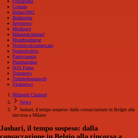
Forzaroma
Golssip
Hellas1903
Ilmilanista
Juvenews
Mediagol
Milanistichannel
Mondoudinese
Notiziecalciomercato
Numericalcio
Padovasport
Pianetamilan
SOS Fanta
Toronews
Tuttobolognaweb
Violanews
Milanisti Channel
News
Jashari, il tempo sospeso: dalla consacrazione in Belgio alla
rincorsa a Milano
Jashari, il tempo sospeso: dalla
consacrazione in Belgio alla rincorsa a