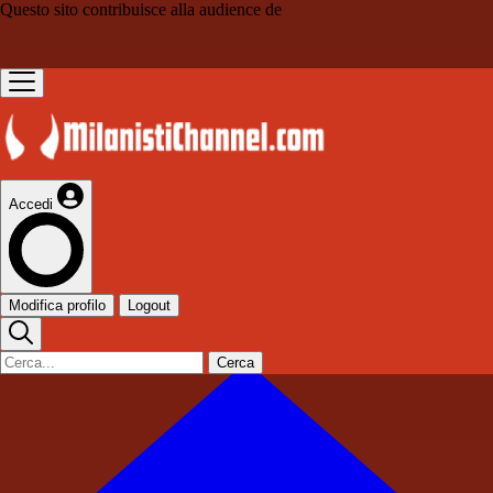
Questo sito contribuisce alla audience de
Accedi
Modifica profilo
Logout
Cerca