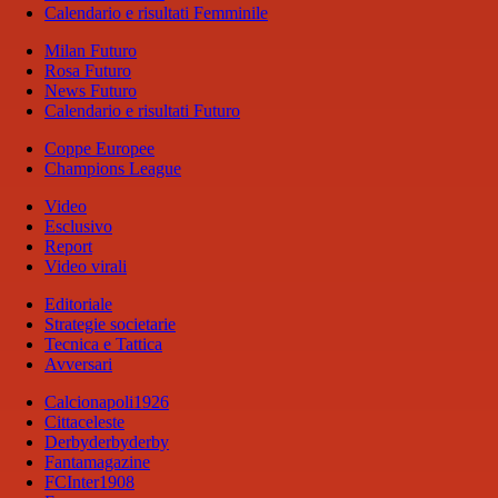
Calendario e risultati Femminile
Milan Futuro
Rosa Futuro
News Futuro
Calendario e risultati Futuro
Coppe Europee
Champions League
Video
Esclusivo
Report
Video virali
Editoriale
Strategie societarie
Tecnica e Tattica
Avversari
Calcionapoli1926
Cittaceleste
Derbyderbyderby
Fantamagazine
FCInter1908