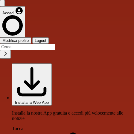
Accedi
Modifica profilo
Logout
Installa la Web App
Installa la nostra App gratuita e accedi più velocemente alle
notizie
Tocca