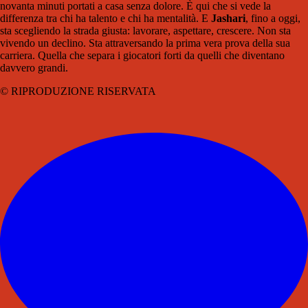
novanta minuti portati a casa senza dolore. È qui che si vede la
differenza tra chi ha talento e chi ha mentalità. E
Jashari
, fino a oggi,
sta scegliendo la strada giusta: lavorare, aspettare, crescere. Non sta
vivendo un declino. Sta attraversando la prima vera prova della sua
carriera. Quella che separa i giocatori forti da quelli che diventano
davvero grandi.
© RIPRODUZIONE RISERVATA