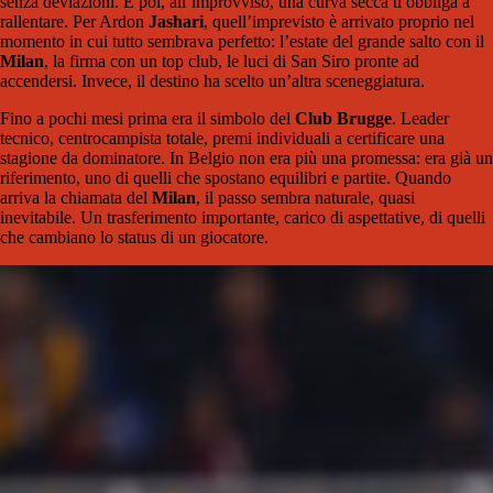
senza deviazioni. E poi, all’improvviso, una curva secca ti obbliga a
rallentare. Per Ardon
Jashari
, quell’imprevisto è arrivato proprio nel
momento in cui tutto sembrava perfetto: l’estate del grande salto con il
Milan
, la firma con un top club, le luci di San Siro pronte ad
accendersi. Invece, il destino ha scelto un’altra sceneggiatura.
Fino a pochi mesi prima era il simbolo del
Club Brugge
. Leader
tecnico, centrocampista totale, premi individuali a certificare una
stagione da dominatore. In Belgio non era più una promessa: era già un
riferimento, uno di quelli che spostano equilibri e partite. Quando
arriva la chiamata del
Milan
, il passo sembra naturale, quasi
inevitabile. Un trasferimento importante, carico di aspettative, di quelli
che cambiano lo status di un giocatore.