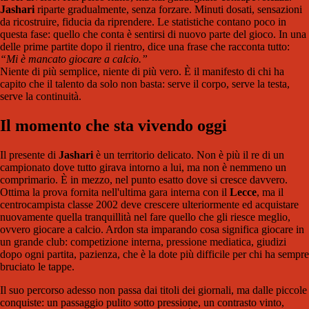
Jashari
riparte gradualmente, senza forzare. Minuti dosati, sensazioni
da ricostruire, fiducia da riprendere. Le statistiche contano poco in
questa fase: quello che conta è sentirsi di nuovo parte del gioco. In una
delle prime partite dopo il rientro, dice una frase che racconta tutto:
“Mi è mancato giocare a calcio.”
Niente di più semplice, niente di più vero. È il manifesto di chi ha
capito che il talento da solo non basta: serve il corpo, serve la testa,
serve la continuità.
Il momento che sta vivendo oggi
Il presente di
Jashari
è un territorio delicato. Non è più il re di un
campionato dove tutto girava intorno a lui, ma non è nemmeno un
comprimario. È in mezzo, nel punto esatto dove si cresce davvero.
Ottima la prova fornita nell'ultima gara interna con il
Lecce
, ma il
centrocampista classe 2002 deve crescere ulteriormente ed acquistare
nuovamente quella tranquillità nel fare quello che gli riesce meglio,
ovvero giocare a calcio. Ardon sta imparando cosa significa giocare in
un grande club: competizione interna, pressione mediatica, giudizi
dopo ogni partita, pazienza, che è la dote più difficile per chi ha sempre
bruciato le tappe.
Il suo percorso adesso non passa dai titoli dei giornali, ma dalle piccole
conquiste: un passaggio pulito sotto pressione, un contrasto vinto,