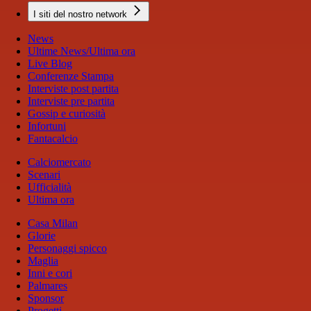
I siti del nostro network
News
Ultime News/Ultima ora
Live Blog
Conferenze Stampa
Interviste post partita
Interviste pre partita
Gossip e curiosità
Infortuni
Fantacalcio
Calciomercato
Scenari
Ufficialità
Ultima ora
Casa Milan
Glorie
Personaggi spicco
Maglia
Inni e cori
Palmares
Sponsor
Progetti