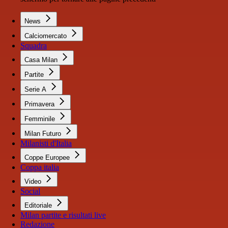
News
Calciomercato
Squadra
Casa Milan
Partite
Serie A
Primavera
Femminile
Milan Futuro
Milanisti d'Italia
Coppe Europee
Coppa italia
Video
Social
Editoriale
Milan partite e risultati live
Redazione