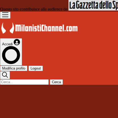
Questo sito contribuisce alla audience de
Accedi
Modifica profilo
Logout
Cerca