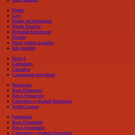
Partite
Live
Partite più importanti
Partite Storiche
Probabili formazioni
Pagelle
Dove vedere la partita
Info biglietti
Serie A
Calendario
Classifica
Campionati precedenti
Primavera
Rosa Primavera
News Primavera
Calendario e risultati Primavera
Youth League
Femminile
Rosa Femminile
News Femminile
Calendario e risultati Femminile