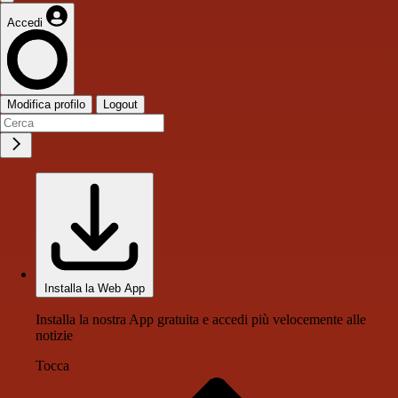
Accedi
Modifica profilo
Logout
Installa la Web App
Installa la nostra App gratuita e accedi più velocemente alle
notizie
Tocca