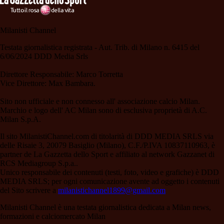
Milanisti Channel
Testata giornalistica registrata - Aut. Trib. di Milano n. 6415 del
6/06/2024 DDD Media Srls
Direttore Responsabile: Marco Torretta
Vice Direttore: Max Bambara.
Sito non ufficiale e non connesso all' associazione calcio Milan.
Marchio e logo dell' AC Milan sono di esclusiva proprietà di A.C.
Milan S.p.A.
Il sito MilanistiChannel.com di titolarità di DDD MEDIA SRLS via
delle Risaie 3, 20079 Basiglio (Milano), C.F./P.IVA 10837110963, è
partner de La Gazzetta dello Sport e affiliato al network Gazzanet di
RCS Mediagroup S.p.a..
Unico responsabile dei contenuti (testi, foto, video e grafiche) è DDD
MEDIA SRLS; per ogni comunicazione avente ad oggetto i contenuti
del Sito scrivere a
milanistichannel1899@gmail.com
Milanisti Channel è una testata giornalistica dedicata a Milan news,
formazioni e calciomercato Milan