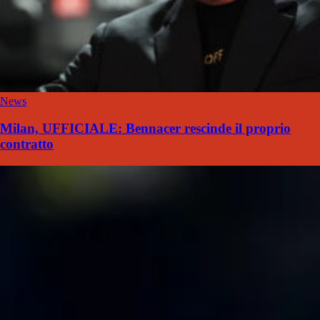
News
Milan, UFFICIALE: Bennacer rescinde il proprio
contratto