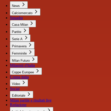
News
Calciomercato
Squadra
Casa Milan
Partite
Serie A
Primavera
Femminile
Milan Futuro
Milanisti d'Italia
Coppe Europee
Coppa italia
Video
Social
Editoriale
Milan partite e risultati live
Redazione