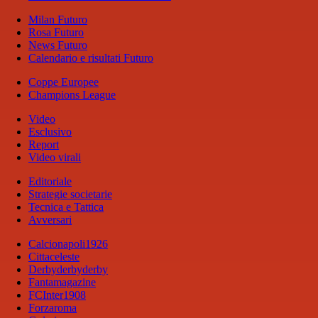
Milan Futuro
Rosa Futuro
News Futuro
Calendario e risultati Futuro
Coppe Europee
Champions League
Video
Esclusivo
Report
Video virali
Editoriale
Strategie societarie
Tecnica e Tattica
Avversari
Calcionapoli1926
Cittaceleste
Derbyderbyderby
Fantamagazine
FCInter1908
Forzaroma