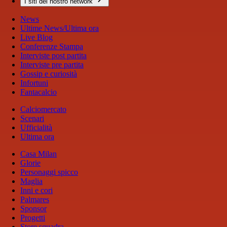
I siti del nostro network
News
Ultime News/Ultima ora
Live Blog
Conferenze Stampa
Interviste post partita
Interviste pre partita
Gossip e curiosità
Infortuni
Fantacalcio
Calciomercato
Scenari
Ufficialità
Ultima ora
Casa Milan
Glorie
Personaggi spicco
Maglia
Inni e cori
Palmares
Sponsor
Progetti
Store squadra