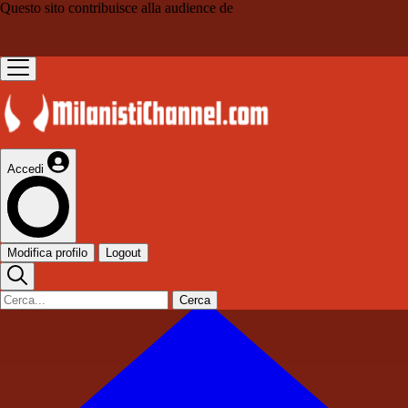
Questo sito contribuisce alla audience de
Accedi
Modifica profilo
Logout
Cerca