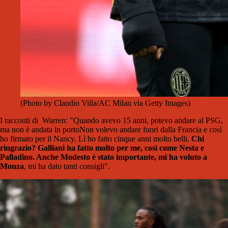
(Photo by Claudio Villa/AC Milan via Getty Images)
I racconti di Warren: "Quando avevo 15 anni, potevo andare al PSG,
ma non è andata in portoNon volevo andare fuori dalla Francia e così
ho firmato per il Nancy. Lì ho fatto cinque anni molto belli.
Chi
ringrazio? Galliani ha fatto molto per me, così come Nesta e
Palladino. Anche Modesto è stato importante, mi ha voluto a
Monza
, mi ha dato tanti consigli".