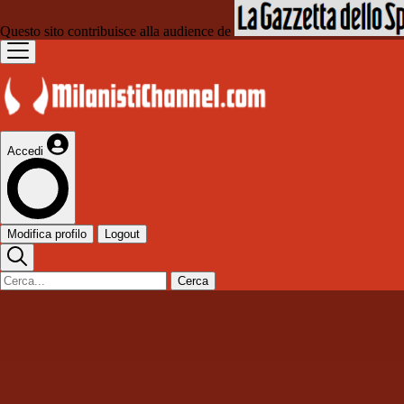
Questo sito contribuisce alla audience de
Accedi
Modifica profilo
Logout
Cerca