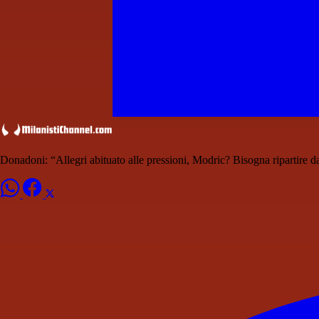
Donadoni: “Allegri abituato alle pressioni, Modric? Bisogna ripartire da