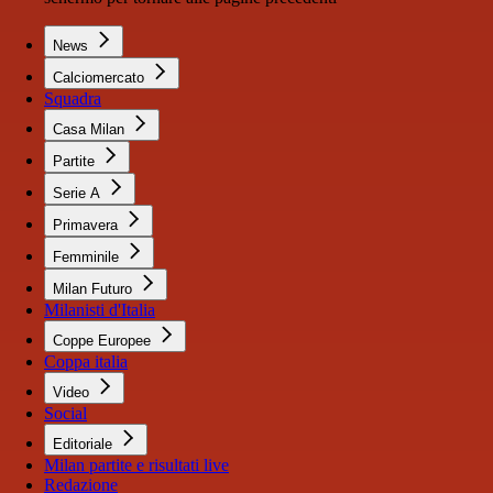
News
Calciomercato
Squadra
Casa Milan
Partite
Serie A
Primavera
Femminile
Milan Futuro
Milanisti d'Italia
Coppe Europee
Coppa italia
Video
Social
Editoriale
Milan partite e risultati live
Redazione