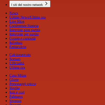
I siti del nostro network
News
Ultime News/Ultima ora
Live Blog
Conferenze Stampa
Interviste post partita
Interviste pre partita
Gossip e curiosità
Infortuni
Fantacalcio
Calciomercato
Scenari
Ufficialità
Ultima ora
Casa Milan
Glorie
Personaggi spicco
Maglia
Inni e cori
Palmares
Sponsor
Progetti