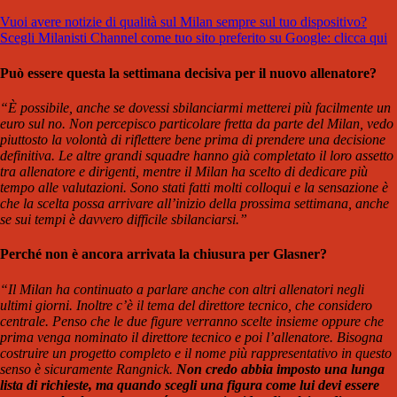
Vuoi avere notizie di qualità sul Milan sempre sul tuo dispositivo?
Scegli Milanisti Channel come tuo sito preferito su Google: clicca qui
Può essere questa la settimana decisiva per il nuovo allenatore?
“È possibile, anche se dovessi sbilanciarmi metterei più facilmente un
euro sul no. Non percepisco particolare fretta da parte del Milan, vedo
piuttosto la volontà di riflettere bene prima di prendere una decisione
definitiva. Le altre grandi squadre hanno già completato il loro assetto
tra allenatore e dirigenti, mentre il Milan ha scelto di dedicare più
tempo alle valutazioni. Sono stati fatti molti colloqui e la sensazione è
che la scelta possa arrivare all’inizio della prossima settimana, anche
se sui tempi è davvero difficile sbilanciarsi.”
Perché non è ancora arrivata la chiusura per Glasner?
“Il Milan ha continuato a parlare anche con altri allenatori negli
ultimi giorni. Inoltre c’è il tema del direttore tecnico, che considero
centrale. Penso che le due figure verranno scelte insieme oppure che
prima venga nominato il direttore tecnico e poi l’allenatore. Bisogna
costruire un progetto completo e il nome più rappresentativo in questo
senso è sicuramente Rangnick.
Non credo abbia imposto una lunga
lista di richieste, ma quando scegli una figura come lui devi essere