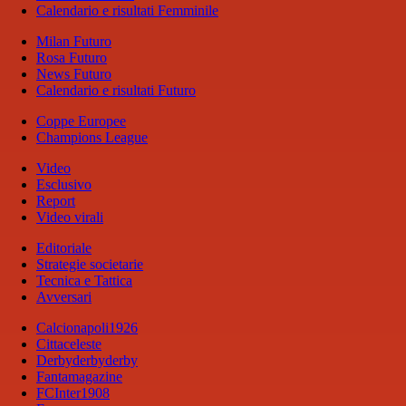
Calendario e risultati Femminile
Milan Futuro
Rosa Futuro
News Futuro
Calendario e risultati Futuro
Coppe Europee
Champions League
Video
Esclusivo
Report
Video virali
Editoriale
Strategie societarie
Tecnica e Tattica
Avversari
Calcionapoli1926
Cittaceleste
Derbyderbyderby
Fantamagazine
FCInter1908