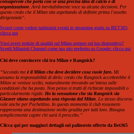
consapevole che porta con sé una precisa idea di calcio e di
organizzazione
. Avrà inevitabilmente voce su alcune decisioni. Per
questo credo che il Milan stia aspettando di definire prima l’assetto
dirigenziale".
Scopri come vedere tantissimi eventi in streaming gratis su BET365,
clicca qui
Vuoi avere notizie di qualità sul Milan sempre sul tuo dispositivo?
Scegli Milanisti Channel come tuo sito preferito su Google: clicca qui
Chi deve convincere chi tra Milan e Rangnick?
“Secondo me
è il Milan che deve decidere cosa vuole fare.
Mi
assumo la responsabilità di dirlo: credo che Rangnick accetterebbe il
Milan se venisse scelto, naturalmente trovando un’intesa sulle
condizioni che ha posto. Non penso si tratti di richieste impossibili o
particolarmente rigide.
Ho la sensazione che sia Rangnick sia
Glasner stiano aspettando una risposta dal Milan
. Lo stesso discorso
vale anche per Pochettino. In questo momento il club rossonero
rappresenta una destinazione molto gradita per tutti loro. Bisogna
semplicemente capire chi sarà il prescelto.”
Clicca qui per maggiori dettagli sul palinsesto offerto da Bet365