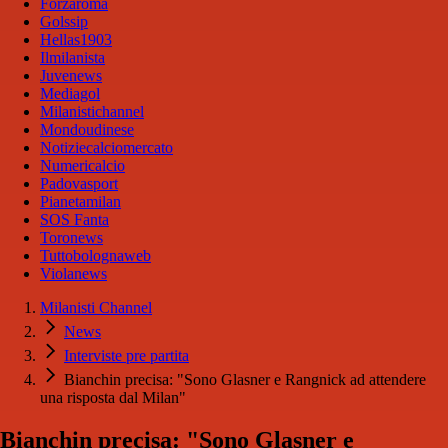
Forzaroma
Golssip
Hellas1903
Ilmilanista
Juvenews
Mediagol
Milanistichannel
Mondoudinese
Notiziecalciomercato
Numericalcio
Padovasport
Pianetamilan
SOS Fanta
Toronews
Tuttobolognaweb
Violanews
Milanisti Channel
News
Interviste pre partita
Bianchin precisa: "Sono Glasner e Rangnick ad attendere
una risposta dal Milan"
Bianchin precisa: "Sono Glasner e