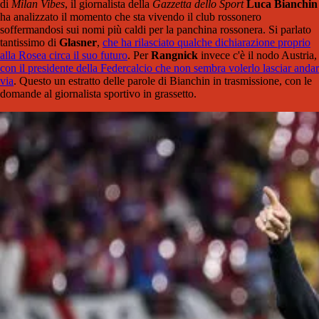
di
Milan Vibes
, il giornalista della
Gazzetta dello Sport
Luca Bianchin
ha analizzato il momento che sta vivendo il club rossonero
soffermandosi sui nomi più caldi per la panchina rossonera. Si parlato
tantissimo di
Glasner
,
che ha rilasciato qualche dichiarazione proprio
alla Rosea circa il suo futuro
. Per
Rangnick
invece c'è il nodo Austria,
con il presidente della Federcalcio che non sembra volerlo lasciar andar
via
. Questo un estratto delle parole di Bianchin in trasmissione, con le
domande al giornalista sportivo in grassetto.