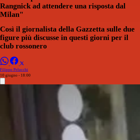
Rangnick ad attendere una risposta dal
Milan"
Così il giornalista della Gazzetta sulle due
figure più discusse in questi giorni per il
club rossonero
Filippo Pelucchi
10 giugno - 18:00