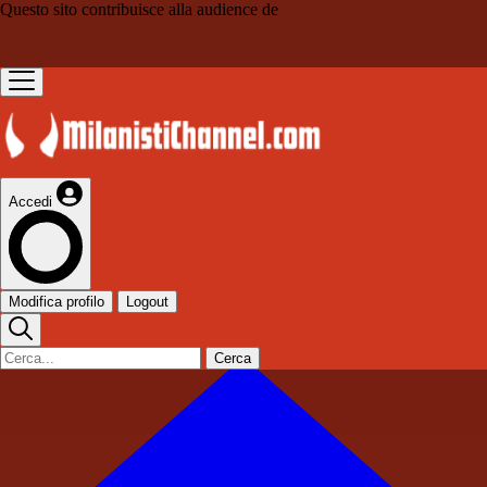
Questo sito contribuisce alla audience de
Accedi
Modifica profilo
Logout
Cerca