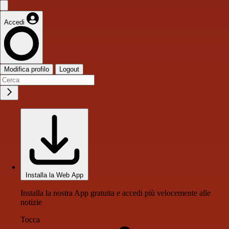
Accedi
Modifica profilo
Logout
Installa la Web App
Installa la nostra App gratuita e accedi più velocemente alle
notizie
Tocca