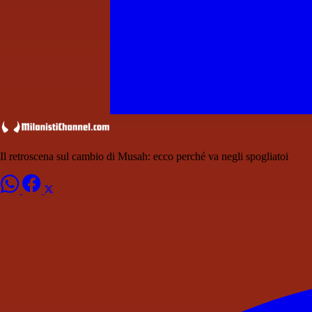
Il retroscena sul cambio di Musah: ecco perché va negli spogliatoi