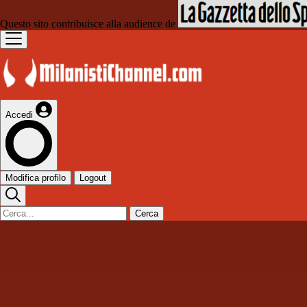
Questo sito contribuisce alla audience de
Accedi
Modifica profilo
Logout
Cerca