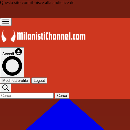
Questo sito contribuisce alla audience de
Accedi
Modifica profilo
Logout
Cerca