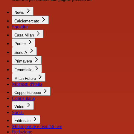
News
Calciomercato
Squadra
Casa Milan
Partite
Serie A
Primavera
Femminile
Milan Futuro
Milanisti d'Italia
Coppe Europee
Coppa italia
Video
Social
Editoriale
Milan partite e risultati live
Redazione