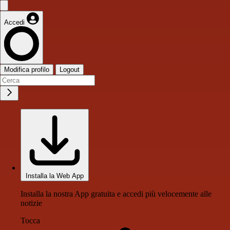
Accedi
Modifica profilo
Logout
Installa la Web App
Installa la nostra App gratuita e accedi più velocemente alle
notizie
Tocca