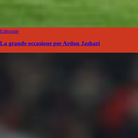
Editoriale
La grande occasione per Ardon Jashari