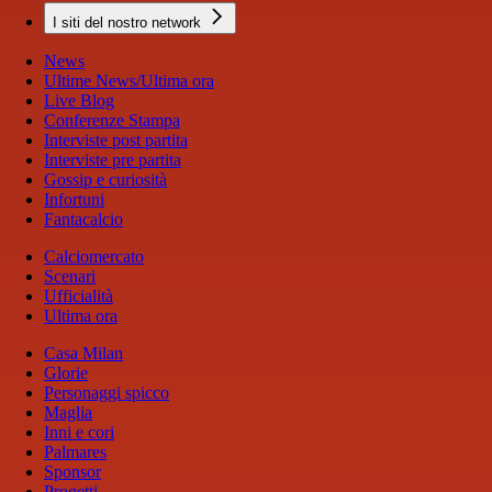
I siti del nostro network
News
Ultime News/Ultima ora
Live Blog
Conferenze Stampa
Interviste post partita
Interviste pre partita
Gossip e curiosità
Infortuni
Fantacalcio
Calciomercato
Scenari
Ufficialità
Ultima ora
Casa Milan
Glorie
Personaggi spicco
Maglia
Inni e cori
Palmares
Sponsor
Progetti