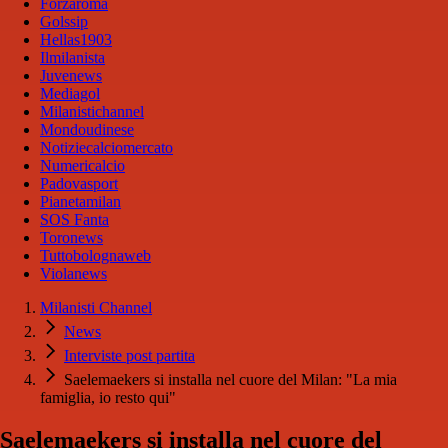
Forzaroma
Golssip
Hellas1903
Ilmilanista
Juvenews
Mediagol
Milanistichannel
Mondoudinese
Notiziecalciomercato
Numericalcio
Padovasport
Pianetamilan
SOS Fanta
Toronews
Tuttobolognaweb
Violanews
Milanisti Channel
News
Interviste post partita
Saelemaekers si installa nel cuore del Milan: "La mia
famiglia, io resto qui"
Saelemaekers si installa nel cuore del