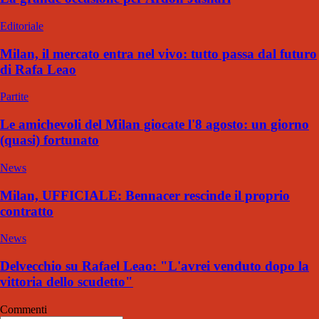
Editoriale
Milan, il mercato entra nel vivo: tutto passa dal futuro
di Rafa Leao
Partite
Le amichevoli del Milan giocate l'8 agosto: un giorno
(quasi) fortunato
News
Milan, UFFICIALE: Bennacer rescinde il proprio
contratto
News
Delvecchio su Rafael Leao: "L'avrei venduto dopo la
vittoria dello scudetto"
Commenti