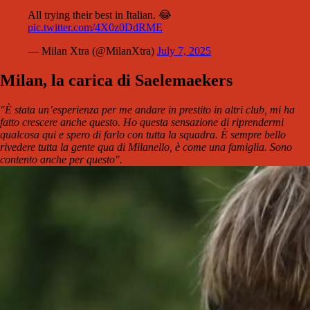
All trying their best in Italian. 😂
pic.twitter.com/4X0z0DdRME
— Milan Xtra (@MilanXtra)
July 7, 2025
Milan, la carica di Saelemaekers
"È stata un’esperienza per me andare in prestito in altri club, mi ha
fatto crescere anche questo. Ho questa sensazione di riprendermi
qualcosa qui e spero di farlo con tutta la squadra. È sempre bello
rivedere tutta la gente qua di Milanello, è come una famiglia. Sono
contento anche per questo".