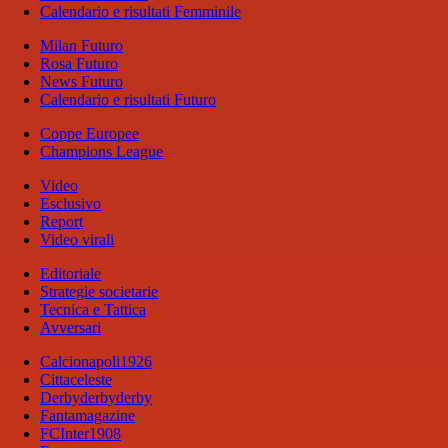
Calendario e risultati Femminile
Milan Futuro
Rosa Futuro
News Futuro
Calendario e risultati Futuro
Coppe Europee
Champions League
Video
Esclusivo
Report
Video virali
Editoriale
Strategie societarie
Tecnica e Tattica
Avversari
Calcionapoli1926
Cittaceleste
Derbyderbyderby
Fantamagazine
FCInter1908