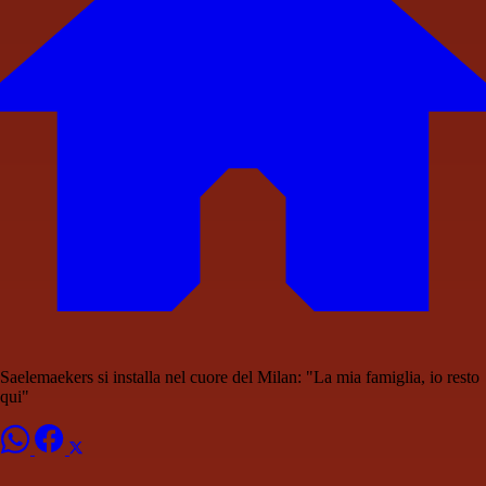
Saelemaekers si installa nel cuore del Milan: "La mia famiglia, io resto
qui"