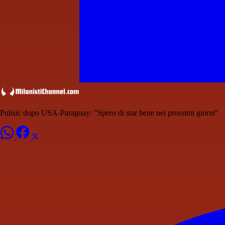
Pulisic dopo USA-Paraguay: "Spero di star bene nei prossimi giorni"