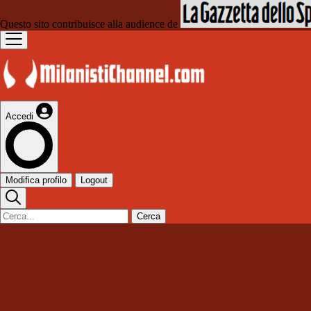
Questo sito contribuisce alla audience de
Accedi
Modifica profilo
Logout
Cerca