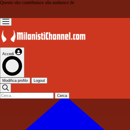
Questo sito contribuisce alla audience de
Accedi
Modifica profilo
Logout
Cerca