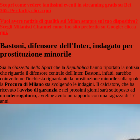
Scopri come vedere tantissimi eventi in streaming gratis su Bet
365. Per farlo, clicca qui
Vuoi avere notizie di qualità sul Milan sempre sul tuo dispositivo?
Scegli Milanisti Channel come tuo sito preferito su Google: clicca
qui.
Bastoni, difensore dell'Inter, indagato per
prostituzione minorile
Sia la
Gazzetta dello Sport
che la
Repubblica
hanno riportato la notizia
che riguarda il difensore centrale dell'Inter. Bastoni, infatti, sarebbe
coinvolto nell'inchiesta riguardante la prostituzione minorile sulla quale
la
Procura di Milano
sta svolgendo le indagini. Il calciatore, che ha
ricevuto l'
avviso di garanzia
e nei prossimi giorni sarà sottoposto ad
un
interrogatorio
, avrebbe avuto un rapporto con una ragazza di 17
anni.