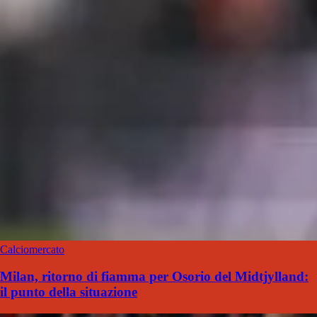
Calciomercato
Milan, ritorno di fiamma per Osorio del Midtjylland:
il punto della situazione