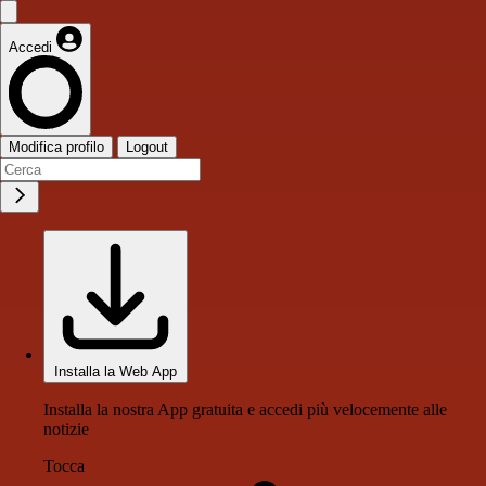
Accedi
Modifica profilo
Logout
Installa la Web App
Installa la nostra App gratuita e accedi più velocemente alle
notizie
Tocca