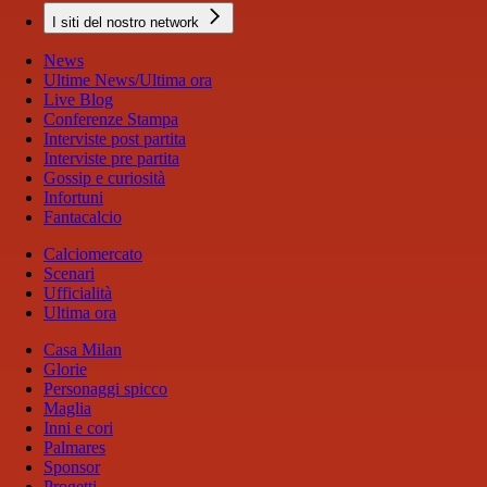
I siti del nostro network
News
Ultime News/Ultima ora
Live Blog
Conferenze Stampa
Interviste post partita
Interviste pre partita
Gossip e curiosità
Infortuni
Fantacalcio
Calciomercato
Scenari
Ufficialità
Ultima ora
Casa Milan
Glorie
Personaggi spicco
Maglia
Inni e cori
Palmares
Sponsor
Progetti