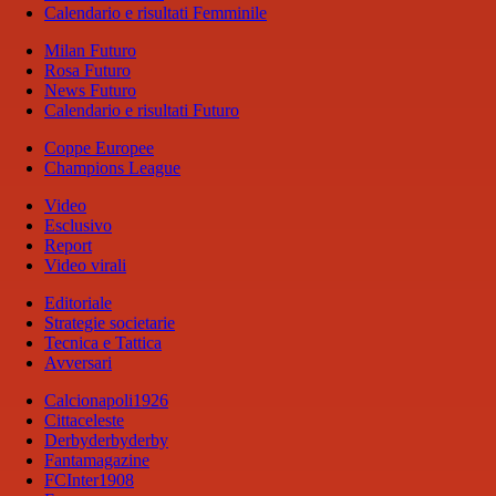
Calendario e risultati Femminile
Milan Futuro
Rosa Futuro
News Futuro
Calendario e risultati Futuro
Coppe Europee
Champions League
Video
Esclusivo
Report
Video virali
Editoriale
Strategie societarie
Tecnica e Tattica
Avversari
Calcionapoli1926
Cittaceleste
Derbyderbyderby
Fantamagazine
FCInter1908