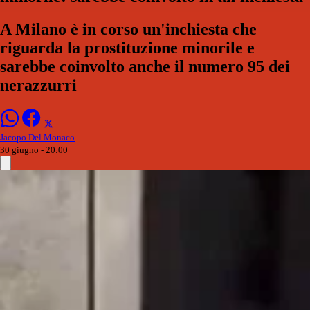
A Milano è in corso un'inchiesta che
riguarda la prostituzione minorile e
sarebbe coinvolto anche il numero 95 dei
nerazzurri
Jacopo Del Monaco
30 giugno - 20:00