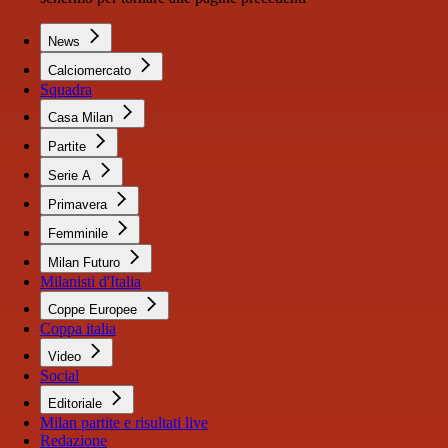
News
Calciomercato
Squadra
Casa Milan
Partite
Serie A
Primavera
Femminile
Milan Futuro
Milanisti d'Italia
Coppe Europee
Coppa italia
Video
Social
Editoriale
Milan partite e risultati live
Redazione