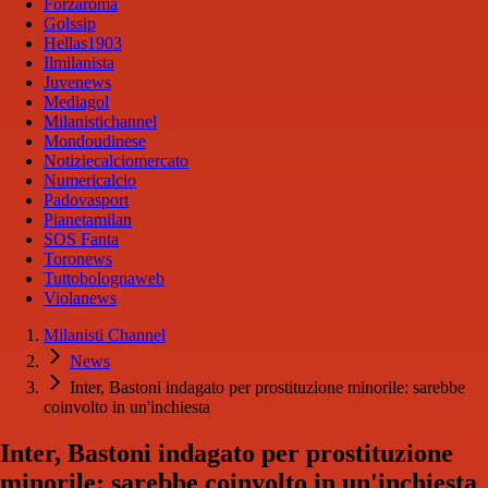
Forzaroma
Golssip
Hellas1903
Ilmilanista
Juvenews
Mediagol
Milanistichannel
Mondoudinese
Notiziecalciomercato
Numericalcio
Padovasport
Pianetamilan
SOS Fanta
Toronews
Tuttobolognaweb
Violanews
Milanisti Channel
News
Inter, Bastoni indagato per prostituzione minorile: sarebbe
coinvolto in un'inchiesta
Inter, Bastoni indagato per prostituzione
minorile: sarebbe coinvolto in un'inchiesta