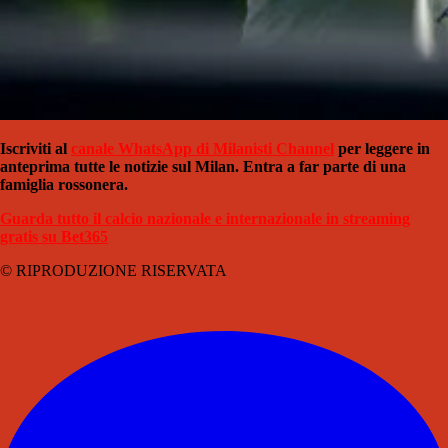
Iscriviti al
canale WhatsApp di Milanisti Channel
per leggere in
anteprima tutte le notizie sul Milan. Entra a far parte di una
famiglia rossonera.
Guarda tutto il calcio nazionale e internazionale in streaming
gratis su Bet365
© RIPRODUZIONE RISERVATA