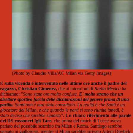
(Photo by Claudio Villa/AC Milan via Getty Images)
E sulla vicenda è intervenuto nelle ultime ore anche il padre del
ragazzo,
Christian Gimenez,
che ai microfoni di
Radio Mexico
ha
dichiarato:
"Sono state ore molto confuse.
E' molto strano che un
direttore sportivo faccia delle dichiarazioni del genere prima di una
partita.
Santi non è mai stato consultato. La realtà è che Santi è un
giocatore del Milan, e che quando le parti si sono riunite lunedì, è
stato deciso che sarebbe rimasto"
.
Un chiaro riferimento alle parole
del DS rossoneri Igli Tare,
che prima del match di Lecce aveva
parlato del possibile scambio fra Milan e Roma. Santiago sarebbe
passato ai giallorossi, mentre al Milan sarebbe arrivato Artem Dovbyk.