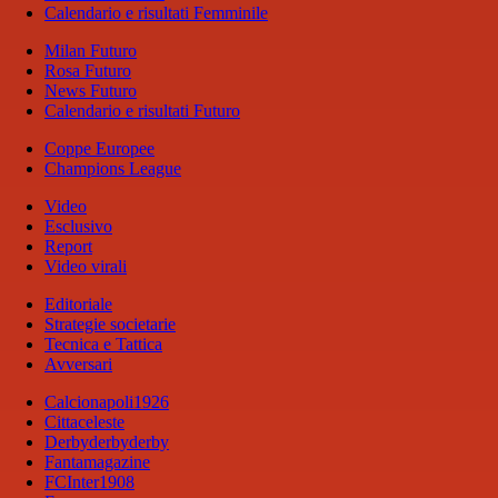
Calendario e risultati Femminile
Milan Futuro
Rosa Futuro
News Futuro
Calendario e risultati Futuro
Coppe Europee
Champions League
Video
Esclusivo
Report
Video virali
Editoriale
Strategie societarie
Tecnica e Tattica
Avversari
Calcionapoli1926
Cittaceleste
Derbyderbyderby
Fantamagazine
FCInter1908