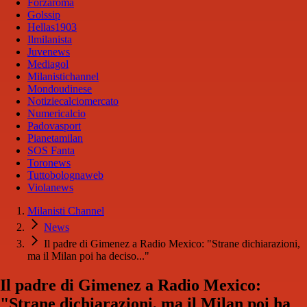
Forzaroma
Golssip
Hellas1903
Ilmilanista
Juvenews
Mediagol
Milanistichannel
Mondoudinese
Notiziecalciomercato
Numericalcio
Padovasport
Pianetamilan
SOS Fanta
Toronews
Tuttobolognaweb
Violanews
Milanisti Channel
News
Il padre di Gimenez a Radio Mexico: "Strane dichiarazioni,
ma il Milan poi ha deciso..."
Il padre di Gimenez a Radio Mexico:
"Strane dichiarazioni, ma il Milan poi ha