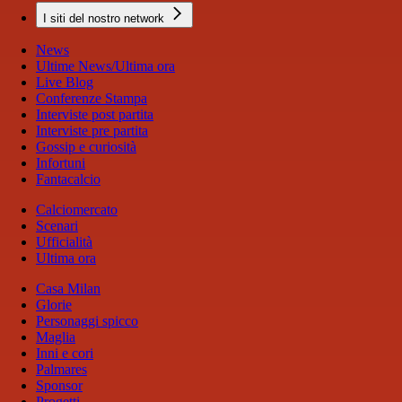
I siti del nostro network
News
Ultime News/Ultima ora
Live Blog
Conferenze Stampa
Interviste post partita
Interviste pre partita
Gossip e curiosità
Infortuni
Fantacalcio
Calciomercato
Scenari
Ufficialità
Ultima ora
Casa Milan
Glorie
Personaggi spicco
Maglia
Inni e cori
Palmares
Sponsor
Progetti