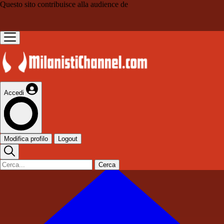
Questo sito contribuisce alla audience de
Accedi
Modifica profilo
Logout
Cerca