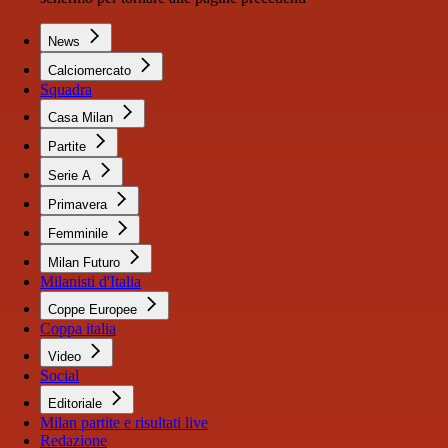
News
Calciomercato
Squadra
Casa Milan
Partite
Serie A
Primavera
Femminile
Milan Futuro
Milanisti d'Italia
Coppe Europee
Coppa italia
Video
Social
Editoriale
Milan partite e risultati live
Redazione