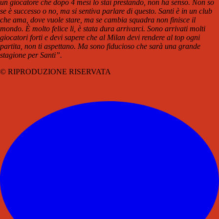
un giocatore che dopo 4 mesi lo stai prestando, non ha senso. Non so
se è successo o no, ma si sentiva parlare di questo. Santi è in un club
che ama, dove vuole stare, ma se cambia squadra non finisce il
mondo. È molto felice li, è stata dura arrivarci. Sono arrivati molti
giocatori forti e devi sapere che al Milan devi rendere al top ogni
partita, non ti aspettano. Ma sono fiducioso che sarà una grande
stagione per Santi”.
© RIPRODUZIONE RISERVATA