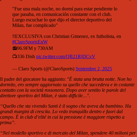
"Fue una mala noche, no dormí para estar pendiente lo
que pasaba, en comunicación constante con el club.
Luego escuchar lo que dijo el director deportivo del
Milan, fue complicado"
‼️EXCLUSIVA con Christian Gimenez, ex futbolista, en
#ClaroSportsEnW
📻96.9FM y 730AM
📺336 Dish
pic.twitter.com/QB21RjDCvV
— Claro Sports (@ClaroSports)
September 2, 2025
Il padre del giocatore ha aggiunto:
"È stata una brutta notte. Non ho
dormito, ero sempre aggiornato su quello che succedeva e in costante
contatto con la società rossonera. Dopo aver sentito le parole del
direttore sportivo del Milan, è stato difficile…".
“Quello che sta vivendo Santi è il sogno che aveva da bambino. Ha
grandi margini di crescita. Lo vedo tranquillo dentro e fuori dal
campo. È in club d’elité in cui la pressione è maggiore rispetto a
prima”.
“Nel modello sportivo e di mercato del Milan, spendere 40 milioni per