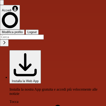
Accedi
Modifica profilo
Logout
Installa la Web App
Installa la nostra App gratuita e accedi più velocemente alle
notizie
Tocca