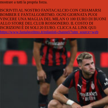
mostrare a tutti la propria forza.
ISCRIVITI AL NOSTRO FANTACALCIO CON CHIAMARSI
BOMBER E FANTALGORITMO. OGNI GIORNATA PUOI
VINCERE UNA MAGLIA DEL MILAN O 100 EURO DI BUONI
ALLO STORE DEL CLUB ROSSONERO. IL COSTO DI
ISCRIZIONI È DI SOLI 20 EURO. CLICCA AL LINK QUI:
https://www.fantalgoritmo.it/milanisti-channel/?utm_source=web