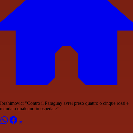
Ibrahimovic: "Contro il Paraguay avrei preso quattro o cinque rossi e
mandato qualcuno in ospedale"