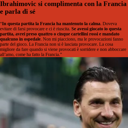
Ibrahimovic si complimenta con la Francia
e parla di sé
“
In questa partita la Francia ha mantenuto la calma
. Doveva
evitare di farsi provocare e ci è riuscita.
Se avessi giocato io questa
partita, avrei preso quattro o cinque cartellini rossi e mandato
qualcuno in ospedale
. Non mi piacciono, ma le provocazioni fanno
parte del gioco. La Francia non si è lasciata provocare. La cosa
migliore da fare quando si viene provocati è sorridere e non abboccare
all’amo, come ha fatto la Francia.”