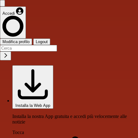
Accedi
Modifica profilo
Logout
Installa la Web App
Installa la nostra App gratuita e accedi più velocemente alle
notizie
Tocca