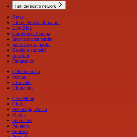
I siti del nostro network
News
Ultime News/Ultima ora
Live Blog
Conferenze Stampa
Interviste post partita
Interviste pre partita
Gossip e curiosità
Infortuni
Fantacalcio
Calciomercato
Scenari
Ufficialità
Ultima ora
Casa Milan
Glorie
Personaggi spicco
Maglia
Inni e cori
Palmares
Sponsor
Progetti