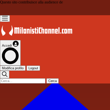
Questo sito contribuisce alla audience de
Accedi
Modifica profilo
Logout
Cerca