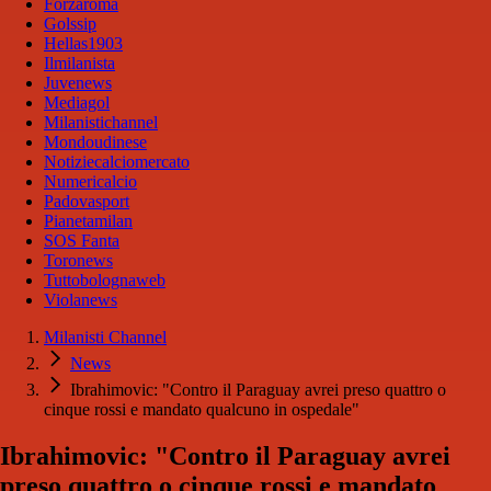
Forzaroma
Golssip
Hellas1903
Ilmilanista
Juvenews
Mediagol
Milanistichannel
Mondoudinese
Notiziecalciomercato
Numericalcio
Padovasport
Pianetamilan
SOS Fanta
Toronews
Tuttobolognaweb
Violanews
Milanisti Channel
News
Ibrahimovic: "Contro il Paraguay avrei preso quattro o
cinque rossi e mandato qualcuno in ospedale"
Ibrahimovic: "Contro il Paraguay avrei
preso quattro o cinque rossi e mandato