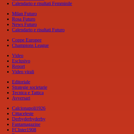
Calendario e risultati Femminile
Milan Futuro
Rosa Futuro
News Futuro
Calendario e risultati Futuro
Coppe Europee
Champions League
Video
Esclusivo
Report
Video virali
Editoriale
Strategie societarie
Tecnica e Tattica
Avversari
Calcionapoli1926
Cittaceleste
Derbyderbyderby
Fantamagazine
FCInter1908