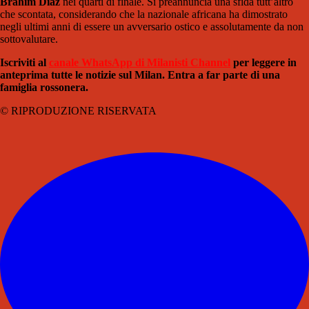
Brahim Diaz
nei quarti di finale. Si preannuncia una sfida tutt’altro
che scontata, considerando che la nazionale africana ha dimostrato
negli ultimi anni di essere un avversario ostico e assolutamente da non
sottovalutare.
Iscriviti al
canale WhatsApp di Milanisti Channel
per leggere in
anteprima tutte le notizie sul Milan. Entra a far parte di una
famiglia rossonera.
© RIPRODUZIONE RISERVATA