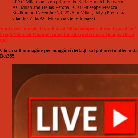
of AC Milan looks on prior to the Serie A match between
AC Milan and Hellas Verona FC at Giuseppe Meazza
Stadium on December 28, 2025 in Milan, Italy. (Photo by
Claudio Villa/AC Milan via Getty Images)
Vuoi avere notizie di qualità sul Milan sempre sul tuo dispositivo?
Scegli Milanisti Channel come tuo sito preferito su Google: clicca
qui
Clicca sull'immagine per maggiori dettagli sul palinsesto offerto da
Bet365.