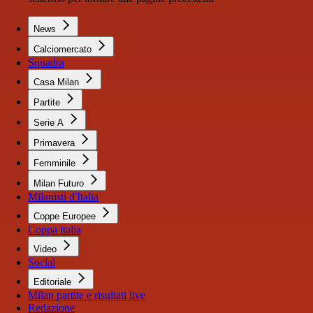
News
Calciomercato
Squadra
Casa Milan
Partite
Serie A
Primavera
Femminile
Milan Futuro
Milanisti d'Italia
Coppe Europee
Coppa italia
Video
Social
Editoriale
Milan partite e risultati live
Redazione