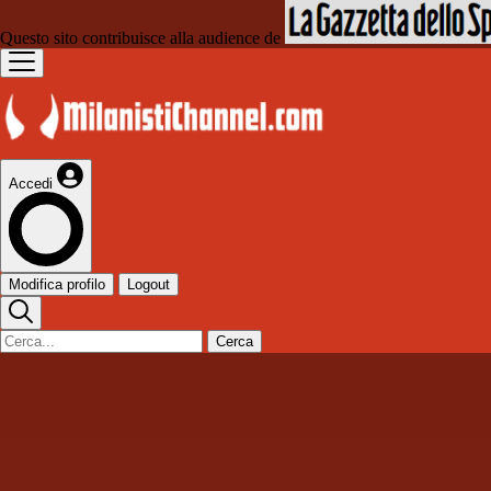
Questo sito contribuisce alla audience de
Accedi
Modifica profilo
Logout
Cerca