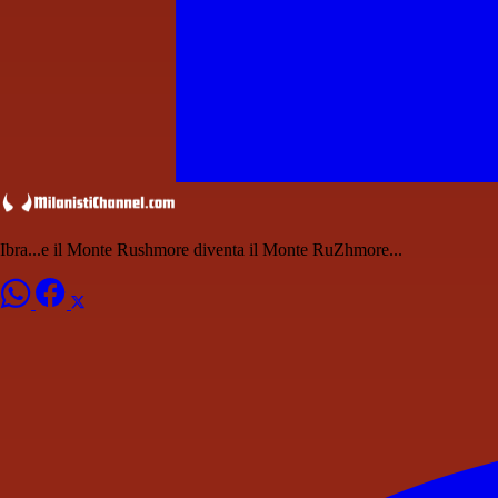
Ibra...e il Monte Rushmore diventa il Monte RuZhmore...