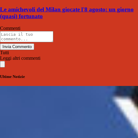
Le amichevoli del Milan giocate l'8 agosto: un giorno
(quasi) fortunato
Commenti
Invia Commento
Tutti
Leggi altri commenti
Ultime Notizie