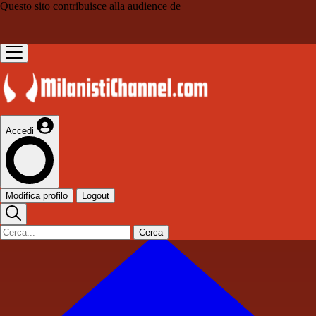
Questo sito contribuisce alla audience de
Accedi
Modifica profilo
Logout
Cerca