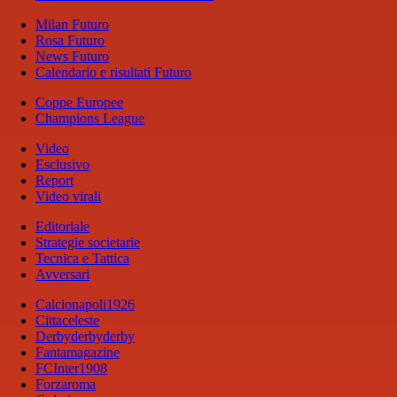
Milan Futuro
Rosa Futuro
News Futuro
Calendario e risultati Futuro
Coppe Europee
Champions League
Video
Esclusivo
Report
Video virali
Editoriale
Strategie societarie
Tecnica e Tattica
Avversari
Calcionapoli1926
Cittaceleste
Derbyderbyderby
Fantamagazine
FCInter1908
Forzaroma