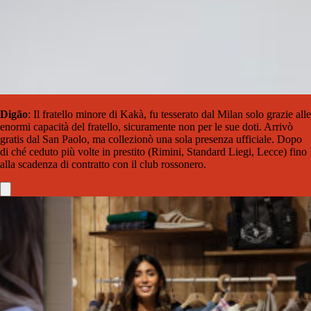
Digão
: Il fratello minore di Kakà, fu tesserato dal Milan solo grazie alle
enormi capacità del fratello, sicuramente non per le sue doti. Arrivò
gratis dal San Paolo, ma collezionò una sola presenza ufficiale. Dopo
di ché ceduto più volte in prestito (Rimini, Standard Liegi, Lecce) fino
alla scadenza di contratto con il club rossonero.