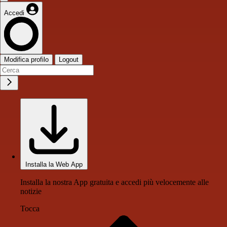
Accedi
Modifica profilo
Logout
Installa la Web App
Installa la nostra App gratuita e accedi più velocemente alle
notizie
Tocca