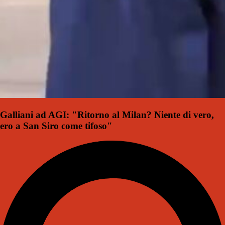
Galliani ad AGI: "Ritorno al Milan? Niente di vero,
ero a San Siro come tifoso"