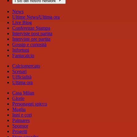
I siti del nostro network
News
Ultime News/Ultima ora
Live Blog
Conferenze Stampa
Interviste post partita
Interviste pre partita
Gossip e curiosità
Infortuni
Fantacalcio
Calciomercato
Scenari
Ufficialità
Ultima ora
Casa Milan
Glorie
Personaggi spicco
Maglia
Inni e cori
Palmares
Sponsor
Progetti
Store squadra