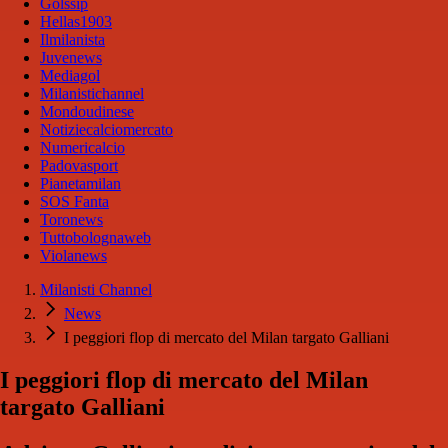
Golssip
Hellas1903
Ilmilanista
Juvenews
Mediagol
Milanistichannel
Mondoudinese
Notiziecalciomercato
Numericalcio
Padovasport
Pianetamilan
SOS Fanta
Toronews
Tuttobolognaweb
Violanews
Milanisti Channel
News
I peggiori flop di mercato del Milan targato Galliani
I peggiori flop di mercato del Milan
targato Galliani