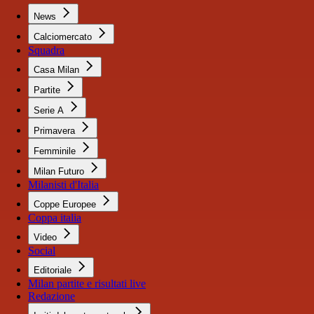
News
Calciomercato
Squadra
Casa Milan
Partite
Serie A
Primavera
Femminile
Milan Futuro
Milanisti d'Italia
Coppe Europee
Coppa italia
Video
Social
Editoriale
Milan partite e risultati live
Redazione