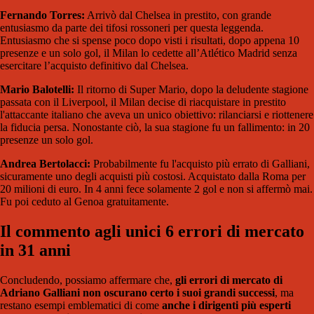
Fernando Torres:
Arrivò dal Chelsea in prestito, con grande
entusiasmo da parte dei tifosi rossoneri per questa leggenda.
Entusiasmo che si spense poco dopo visti i risultati, dopo appena 10
presenze e un solo gol, il Milan lo cedette all’Atlético Madrid senza
esercitare l’acquisto definitivo dal Chelsea.
Mario Balotelli:
Il ritorno di Super Mario, dopo la deludente stagione
passata con il Liverpool, il Milan decise di riacquistare in prestito
l'attaccante italiano che aveva un unico obiettivo: rilanciarsi e riottenere
la fiducia persa. Nonostante ciò, la sua stagione fu un fallimento: in 20
presenze un solo gol.
Andrea Bertolacci:
Probabilmente fu l'acquisto più errato di Galliani,
sicuramente uno degli acquisti più costosi. Acquistato dalla Roma per
20 milioni di euro. In 4 anni fece solamente 2 gol e non si affermò mai.
Fu poi ceduto al Genoa gratuitamente.
Il commento agli unici 6 errori di mercato
in 31 anni
Concludendo, possiamo affermare che,
gli errori di mercato di
Adriano Galliani non oscurano certo i suoi grandi successi
, ma
restano esempi emblematici di come
anche i dirigenti più esperti