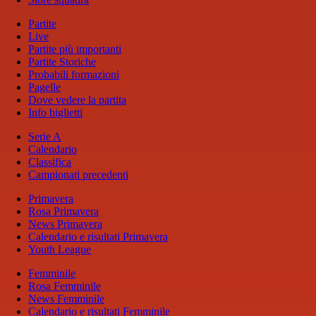
Partite
Live
Partite più importanti
Partite Storiche
Probabili formazioni
Pagelle
Dove vedere la partita
Info biglietti
Serie A
Calendario
Classifica
Campionati precedenti
Primavera
Rosa Primavera
News Primavera
Calendario e risultati Primavera
Youth League
Femminile
Rosa Femminile
News Femminile
Calendario e risultati Femminile