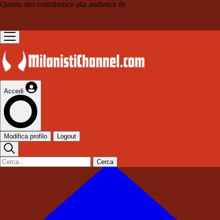
Questo sito contribuisce alla audience de
Accedi
Modifica profilo
Logout
Cerca