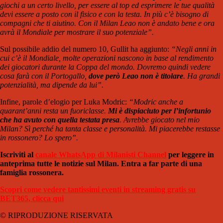
giochi a un certo livello, per essere al top ed esprimere le tue qualità
devi essere a posto con il fisico e con la testa. In più c’è bisogno di
compagni che ti aiutino. Con il Milan Leao non è andato bene e ora
avrà il Mondiale per mostrare il suo potenziale”.
Sul possibile addio del numero 10, Gullit ha aggiunto:
“Negli anni in
cui c’è il Mondiale, molte operazioni nascono in base al rendimento
dei giocatori durante la Coppa del mondo. Dovremo quindi vedere
cosa farà con il Portogallo,
dove però Leao non è titolare
. Ha grandi
potenzialità, ma dipende da lui”.
Infine, parole d’elogio per Luka Modric:
“Modric anche a
quarant’anni resta un fuoriclasse.
Mi è dispiaciuto per l’infortunio
che ha avuto con quella testata presa
. Avrebbe giocato nel mio
Milan? Sì perché ha tanta classe e personalità. Mi piacerebbe restasse
in rossonero? Lo spero”.
Iscriviti al
canale WhatsApp di Milanisti Channel
per leggere in
anteprima tutte le notizie sul Milan. Entra a far parte di una
famiglia rossonera.
Scopri come vedere tantissimi eventi in streaming gratis su
BET365, clicca qui
© RIPRODUZIONE RISERVATA