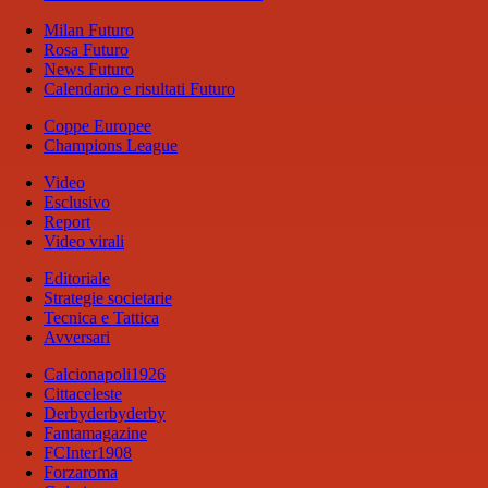
Milan Futuro
Rosa Futuro
News Futuro
Calendario e risultati Futuro
Coppe Europee
Champions League
Video
Esclusivo
Report
Video virali
Editoriale
Strategie societarie
Tecnica e Tattica
Avversari
Calcionapoli1926
Cittaceleste
Derbyderbyderby
Fantamagazine
FCInter1908
Forzaroma