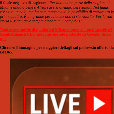
il finale negativo di stagione:
“Per una buona parte della stagione il
Milan è andato bene e Allegri aveva ottenuto bei risultati. Nel finale
c’è stato un calo, ma ha comunque avuto la possibilità di entrare tra le
prime quattro. È un grande peccato che non ci sia riuscito. Per la sua
storia il Milan deve sempre giocare in Champions”.
Vuoi avere notizie di qualità sul Milan sempre sul tuo dispositivo?
Scegli Milanisti Channel come tuo sito preferito su Google: clicca
qui
Clicca sull'immagine per maggiori dettagli sul palinsesto offerto da
Bet365.