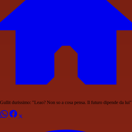
Gullit durissimo: "Leao? Non so a cosa pensa. Il futuro dipende da lui"