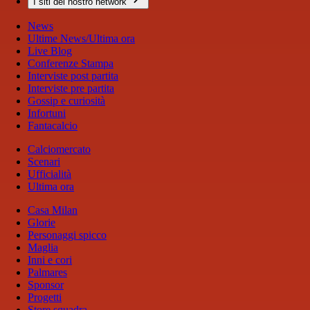
I siti del nostro network
News
Ultime News/Ultima ora
Live Blog
Conferenze Stampa
Interviste post partita
Interviste pre partita
Gossip e curiosità
Infortuni
Fantacalcio
Calciomercato
Scenari
Ufficialità
Ultima ora
Casa Milan
Glorie
Personaggi spicco
Maglia
Inni e cori
Palmares
Sponsor
Progetti
Store squadra