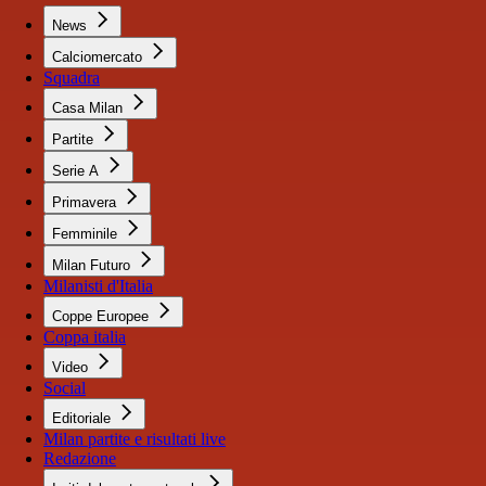
News
Calciomercato
Squadra
Casa Milan
Partite
Serie A
Primavera
Femminile
Milan Futuro
Milanisti d'Italia
Coppe Europee
Coppa italia
Video
Social
Editoriale
Milan partite e risultati live
Redazione