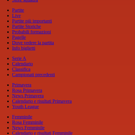
Partite
Live
Partite più importanti
Partite Storiche
Probabili formazioni
Pagelle
Dove vedere la partita
Info biglietti
Serie A
Calendario
Classifica
Campionati precedenti
Primavera
Rosa Primavera
News Primavera
Calendario e risultati Primavera
Youth League
Femminile
Rosa Femminile
News Femminile
Calendario e risultati Femminile