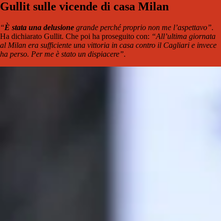
Gullit sulle vicende di casa Milan
“
È stata una delusione
grande perché proprio non me l’aspettavo”.
Ha dichiarato Gullit. Che poi ha proseguito con:
“All’ultima giornata
al Milan era sufficiente una vittoria in casa contro il Cagliari e invece
ha perso. Per me è stato un dispiacere”.