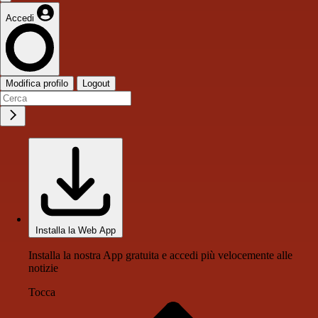
Accedi
Modifica profilo
Logout
Installa la Web App
Installa la nostra App gratuita e accedi più velocemente alle
notizie
Tocca