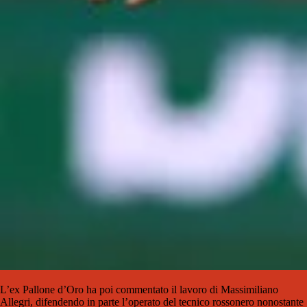
L’ex Pallone d’Oro ha poi commentato il lavoro di Massimiliano
Allegri, difendendo in parte l’operato del tecnico rossonero nonostante