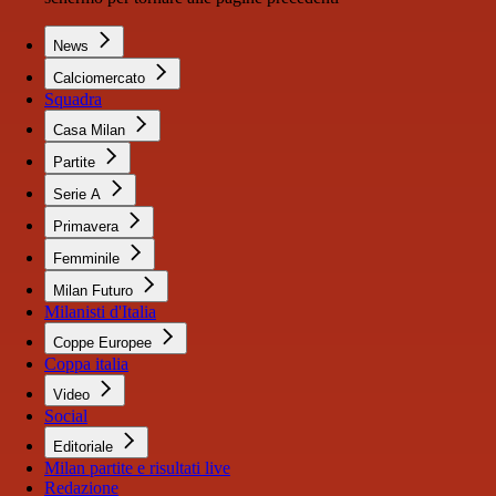
News
Calciomercato
Squadra
Casa Milan
Partite
Serie A
Primavera
Femminile
Milan Futuro
Milanisti d'Italia
Coppe Europee
Coppa italia
Video
Social
Editoriale
Milan partite e risultati live
Redazione