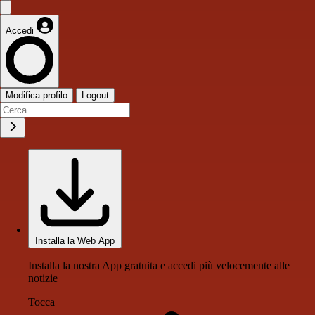
Accedi
Modifica profilo
Logout
Installa la Web App
Installa la nostra App gratuita e accedi più velocemente alle
notizie
Tocca