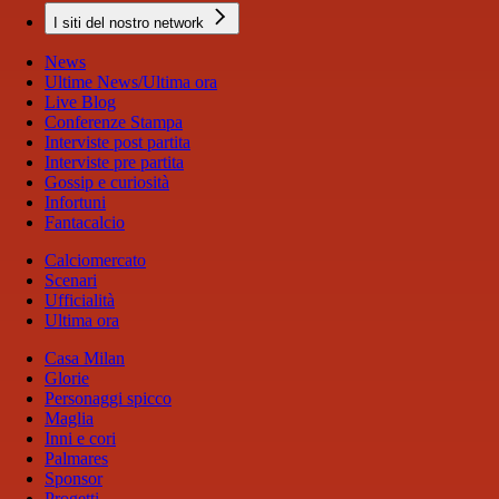
I siti del nostro network
News
Ultime News/Ultima ora
Live Blog
Conferenze Stampa
Interviste post partita
Interviste pre partita
Gossip e curiosità
Infortuni
Fantacalcio
Calciomercato
Scenari
Ufficialità
Ultima ora
Casa Milan
Glorie
Personaggi spicco
Maglia
Inni e cori
Palmares
Sponsor
Progetti