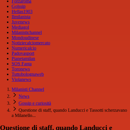
Forzaroma
Golssip
Hellas1903
Ilmilanista
Juvenews
Mediagol
Milanistichannel
Mondoudinese
Notiziecalciomercato
Numericalcio
Padovasport
Pianetamilan
SOS Fanta
Toronews
Tuttobolognaweb
Violanews
Milanisti Channel
News
Gossip e curiosità
Questione di staff, quando Landucci e Tassotti scherzavano
a Milanello...
Questione di staff, quando Landucci e