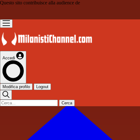
Questo sito contribuisce alla audience de
Accedi
Modifica profilo
Logout
Cerca