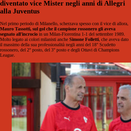
diventato vice Mister negli anni di Allegri
alla Juventus
Nel primo periodo di Milanello, scherzava spesso con il vice di allora,
Mauro Tassotti, sul gol che il campione rossonero gli aveva
segnato all'incrocio
in un Milan-Fiorentina 1-1 del settembre 1989.
Molto legato ai colori milanisti anche
Simone Folletti
, che aveva dato
il massimo della sua professionalità negli anni del 18° Scudetto
rossonero, del 2° posto, del 3° posto e degli Ottavi di Champions
League.