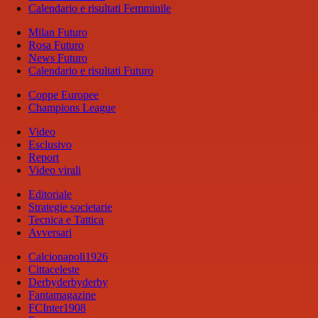
Calendario e risultati Femminile
Milan Futuro
Rosa Futuro
News Futuro
Calendario e risultati Futuro
Coppe Europee
Champions League
Video
Esclusivo
Report
Video virali
Editoriale
Strategie societarie
Tecnica e Tattica
Avversari
Calcionapoli1926
Cittaceleste
Derbyderbyderby
Fantamagazine
FCInter1908