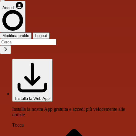
Accedi
Modifica profilo
Logout
Installa la Web App
Installa la nostra App gratuita e accedi più velocemente alle
notizie
Tocca