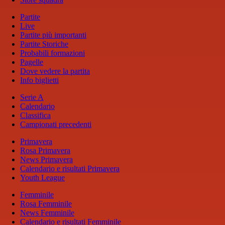
Partite
Live
Partite più importanti
Partite Storiche
Probabili formazioni
Pagelle
Dove vedere la partita
Info biglietti
Serie A
Calendario
Classifica
Campionati precedenti
Primavera
Rosa Primavera
News Primavera
Calendario e risultati Primavera
Youth League
Femminile
Rosa Femminile
News Femminile
Calendario e risultati Femminile