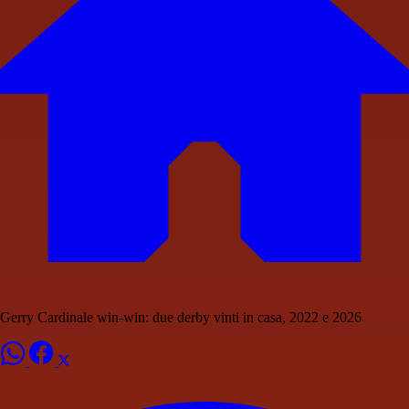
Gerry Cardinale win-win: due derby vinti in casa, 2022 e 2026