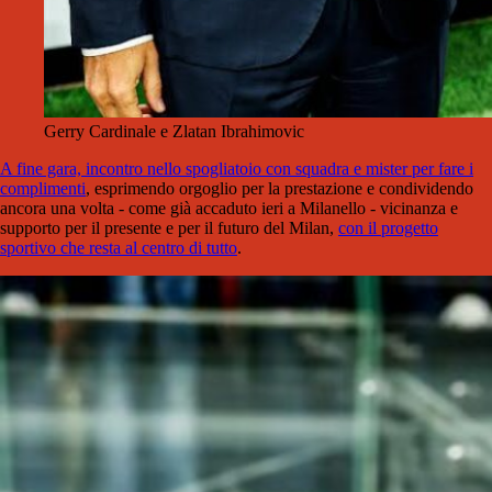
Gerry Cardinale e Zlatan Ibrahimovic
A fine gara, incontro nello spogliatoio con squadra e mister per fare i
complimenti
, esprimendo orgoglio per la prestazione e condividendo
ancora una volta - come già accaduto ieri a Milanello - vicinanza e
supporto per il presente e per il futuro del Milan,
con il progetto
sportivo che resta al centro di tutto
.