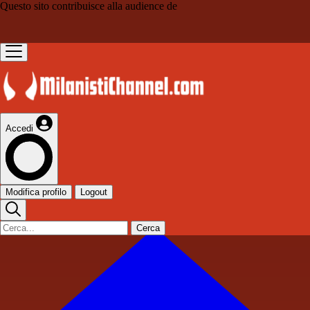
Questo sito contribuisce alla audience de
Accedi
Modifica profilo
Logout
Cerca