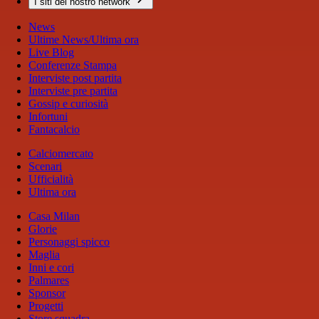
I siti del nostro network
News
Ultime News/Ultima ora
Live Blog
Conferenze Stampa
Interviste post partita
Interviste pre partita
Gossip e curiosità
Infortuni
Fantacalcio
Calciomercato
Scenari
Ufficialità
Ultima ora
Casa Milan
Glorie
Personaggi spicco
Maglia
Inni e cori
Palmares
Sponsor
Progetti
Store squadra