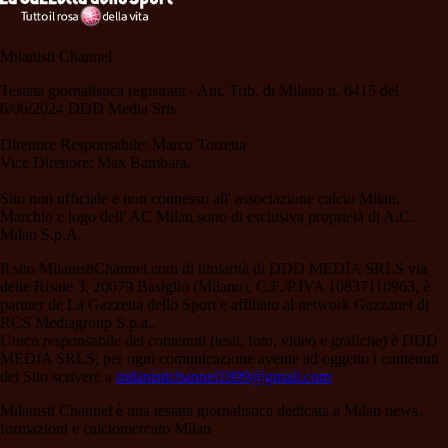
Milanisti Channel
Testata giornalistica registrata - Aut. Trib. di Milano n. 6415 del
6/06/2024 DDD Media Srls
Direttore Responsabile: Marco Torretta
Vice Direttore: Max Bambara.
Sito non ufficiale e non connesso all' associazione calcio Milan.
Marchio e logo dell' AC Milan sono di esclusiva proprietà di A.C.
Milan S.p.A.
Il sito MilanistiChannel.com di titolarità di DDD MEDIA SRLS via
delle Risaie 3, 20079 Basiglio (Milano), C.F./P.IVA 10837110963, è
partner de La Gazzetta dello Sport e affiliato al network Gazzanet di
RCS Mediagroup S.p.a..
Unico responsabile dei contenuti (testi, foto, video e grafiche) è DDD
MEDIA SRLS; per ogni comunicazione avente ad oggetto i contenuti
del Sito scrivere a
milanistichannel1899@gmail.com
Milanisti Channel è una testata giornalistica dedicata a Milan news,
formazioni e calciomercato Milan