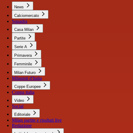
News
Calciomercato
Squadra
Casa Milan
Partite
Serie A
Primavera
Femminile
Milan Futuro
Milanisti d'Italia
Coppe Europee
Coppa italia
Video
Social
Editoriale
Milan partite e risultati live
Redazione