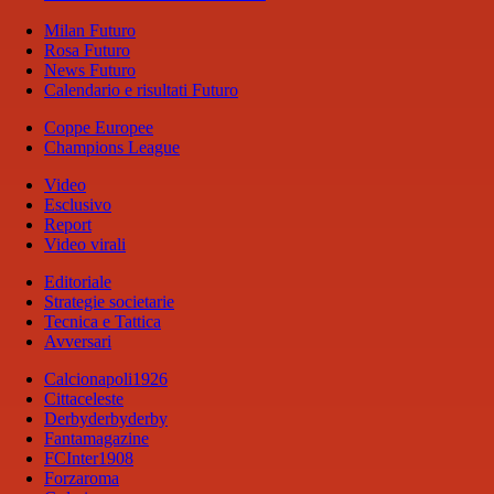
Milan Futuro
Rosa Futuro
News Futuro
Calendario e risultati Futuro
Coppe Europee
Champions League
Video
Esclusivo
Report
Video virali
Editoriale
Strategie societarie
Tecnica e Tattica
Avversari
Calcionapoli1926
Cittaceleste
Derbyderbyderby
Fantamagazine
FCInter1908
Forzaroma