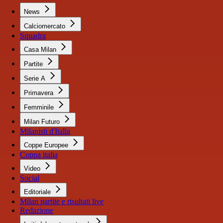
News
Calciomercato
Squadra
Casa Milan
Partite
Serie A
Primavera
Femminile
Milan Futuro
Milanisti d'Italia
Coppe Europee
Coppa italia
Video
Social
Editoriale
Milan partite e risultati live
Redazione