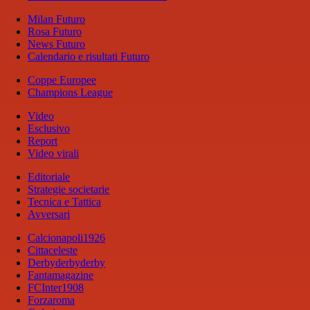
Milan Futuro
Rosa Futuro
News Futuro
Calendario e risultati Futuro
Coppe Europee
Champions League
Video
Esclusivo
Report
Video virali
Editoriale
Strategie societarie
Tecnica e Tattica
Avversari
Calcionapoli1926
Cittaceleste
Derbyderbyderby
Fantamagazine
FCInter1908
Forzaroma