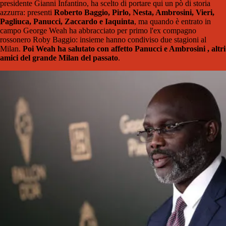
presidente Gianni Infantino, ha scelto di portare qui un pò di storia
azzurra: presenti
Roberto Baggio, Pirlo, Nesta, Ambrosini, Vieri,
Pagliuca, Panucci, Zaccardo e Iaquinta
, ma quando è entrato in
campo George Weah ha abbracciato per primo l'ex compagno
rossonero Roby Baggio: insieme hanno condiviso due stagioni al
Milan.
Poi Weah ha salutato con affetto Panucci e Ambrosini , altri
amici del grande Milan del passato
.