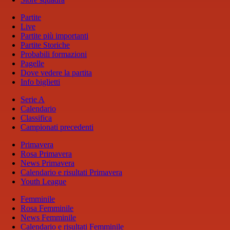
Partite
Live
Partite più importanti
Partite Storiche
Probabili formazioni
Pagelle
Dove vedere la partita
Info biglietti
Serie A
Calendario
Classifica
Campionati precedenti
Primavera
Rosa Primavera
News Primavera
Calendario e risultati Primavera
Youth League
Femminile
Rosa Femminile
News Femminile
Calendario e risultati Femminile