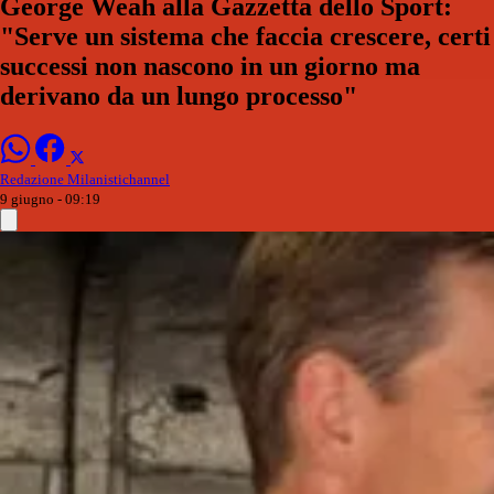
George Weah alla Gazzetta dello Sport:
"Serve un sistema che faccia crescere, certi
successi non nascono in un giorno ma
derivano da un lungo processo"
Redazione Milanistichannel
9 giugno - 09:19