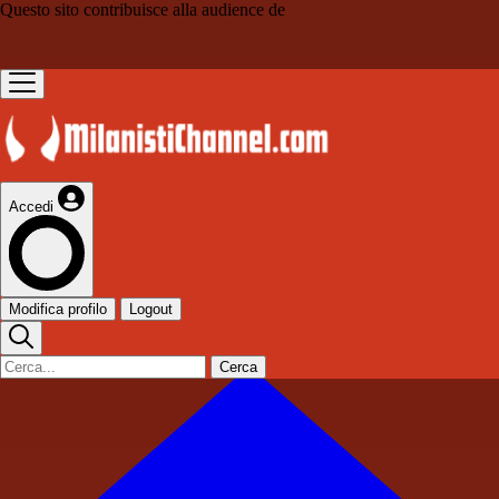
Questo sito contribuisce alla audience de
Accedi
Modifica profilo
Logout
Cerca