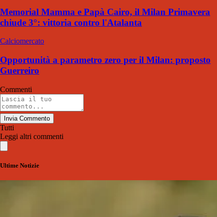
Memorial Mamma e Papà Cairo, il Milan Primavera
chiude 3°: vittoria contro l'Atalanta
Calciomercato
Opportunità a parametro zero per il Milan: proposto
Guerreiro
Commenti
Invia Commento
Tutti
Leggi altri commenti
Ultime Notizie