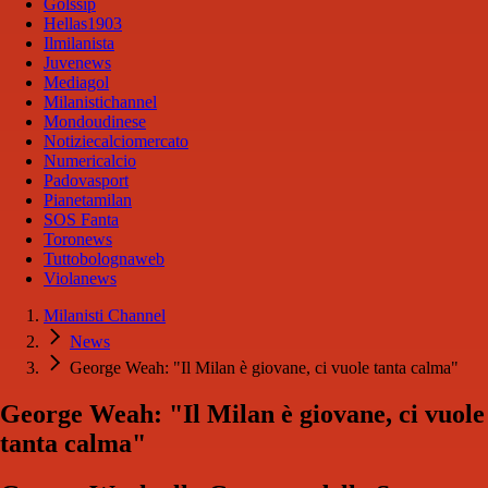
Golssip
Hellas1903
Ilmilanista
Juvenews
Mediagol
Milanistichannel
Mondoudinese
Notiziecalciomercato
Numericalcio
Padovasport
Pianetamilan
SOS Fanta
Toronews
Tuttobolognaweb
Violanews
Milanisti Channel
News
George Weah: "Il Milan è giovane, ci vuole tanta calma"
George Weah: "Il Milan è giovane, ci vuole
tanta calma"