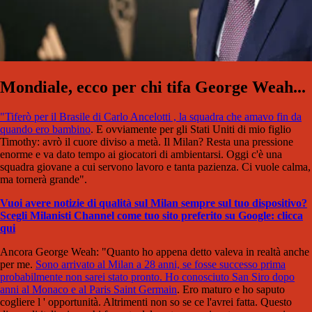
Mondiale, ecco per chi tifa George Weah...
"Tiferò per il Brasile di Carlo Ancelotti , la squadra che amavo fin da
quando ero bambino
. E ovviamente per gli Stati Uniti di mio figlio
Timothy: avrò il cuore diviso a metà. Il Milan? Resta una pressione
enorme e va dato tempo ai giocatori di ambientarsi. Oggi c'è una
squadra giovane a cui servono lavoro e tanta pazienza. Ci vuole calma,
ma tornerà grande".
Vuoi avere notizie di qualità sul Milan sempre sul tuo dispositivo?
Scegli Milanisti Channel come tuo sito preferito su Google: clicca
qui
Ancora George Weah: "Quanto ho appena detto valeva in realtà anche
per me.
Sono arrivato al Milan a 28 anni, se fosse successo prima
probabilmente non sarei stato pronto. Ho conosciuto San Siro dopo
anni al Monaco e al Paris Saint Germain
. Ero maturo e ho saputo
cogliere l ' opportunità. Altrimenti non so se ce l'avrei fatta. Questo