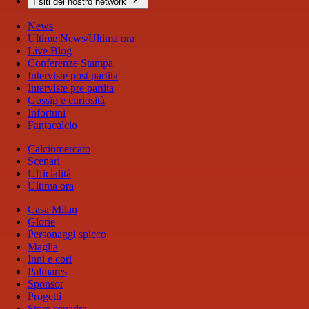
I siti del nostro network
News
Ultime News/Ultima ora
Live Blog
Conferenze Stampa
Interviste post partita
Interviste pre partita
Gossip e curiosità
Infortuni
Fantacalcio
Calciomercato
Scenari
Ufficialità
Ultima ora
Casa Milan
Glorie
Personaggi spicco
Maglia
Inni e cori
Palmares
Sponsor
Progetti
Store squadra