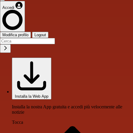
Accedi
Modifica profilo
Logout
Installa la Web App
Installa la nostra App gratuita e accedi più velocemente alle
notizie
Tocca