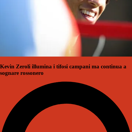
Kevin Zeroli illumina i tifosi campani ma continua a
sognare rossonero