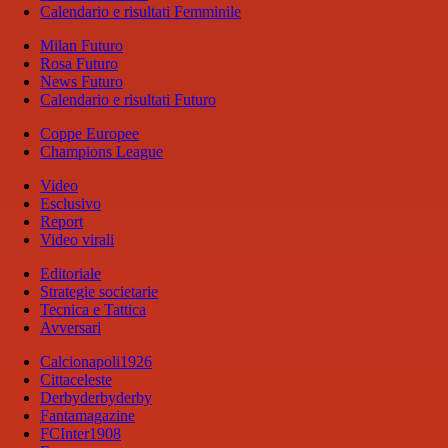
Calendario e risultati Femminile
Milan Futuro
Rosa Futuro
News Futuro
Calendario e risultati Futuro
Coppe Europee
Champions League
Video
Esclusivo
Report
Video virali
Editoriale
Strategie societarie
Tecnica e Tattica
Avversari
Calcionapoli1926
Cittaceleste
Derbyderbyderby
Fantamagazine
FCInter1908