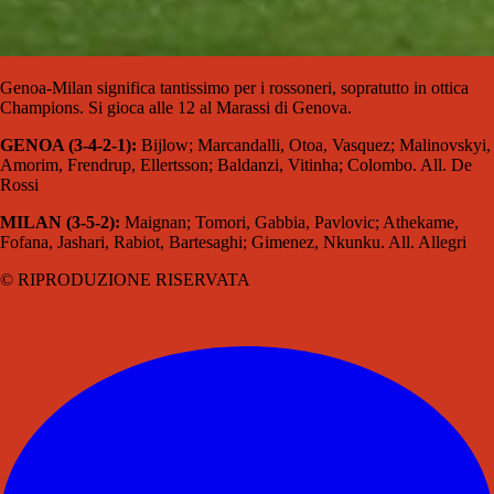
Genoa-Milan significa tantissimo per i rossoneri, sopratutto in ottica
Champions. Si gioca alle 12 al Marassi di Genova.
GENOA (3-4-2-1):
Bijlow; Marcandalli, Otoa, Vasquez; Malinovskyi,
Amorim, Frendrup, Ellertsson; Baldanzi, Vitinha; Colombo. All. De
Rossi
MILAN (3-5-2):
Maignan; Tomori, Gabbia, Pavlovic; Athekame,
Fofana, Jashari, Rabiot, Bartesaghi; Gimenez, Nkunku. All. Allegri
© RIPRODUZIONE RISERVATA