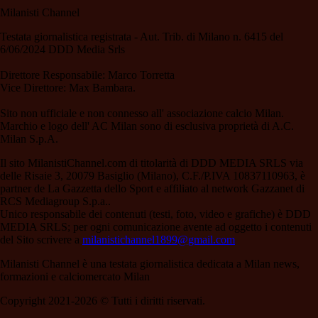
Milanisti Channel
Testata giornalistica registrata - Aut. Trib. di Milano n. 6415 del
6/06/2024 DDD Media Srls
Direttore Responsabile: Marco Torretta
Vice Direttore: Max Bambara.
Sito non ufficiale e non connesso all' associazione calcio Milan.
Marchio e logo dell' AC Milan sono di esclusiva proprietà di A.C.
Milan S.p.A.
Il sito MilanistiChannel.com di titolarità di DDD MEDIA SRLS via
delle Risaie 3, 20079 Basiglio (Milano), C.F./P.IVA 10837110963, è
partner de La Gazzetta dello Sport e affiliato al network Gazzanet di
RCS Mediagroup S.p.a..
Unico responsabile dei contenuti (testi, foto, video e grafiche) è DDD
MEDIA SRLS; per ogni comunicazione avente ad oggetto i contenuti
del Sito scrivere a
milanistichannel1899@gmail.com
Milanisti Channel è una testata giornalistica dedicata a Milan news,
formazioni e calciomercato Milan
Copyright 2021-2026 © Tutti i diritti riservati.