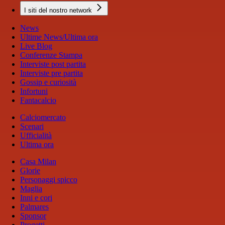
I siti del nostro network
News
Ultime News/Ultima ora
Live Blog
Conferenze Stampa
Interviste post partita
Interviste pre partita
Gossip e curiosità
Infortuni
Fantacalcio
Calciomercato
Scenari
Ufficialità
Ultima ora
Casa Milan
Glorie
Personaggi spicco
Maglia
Inni e cori
Palmares
Sponsor
Progetti