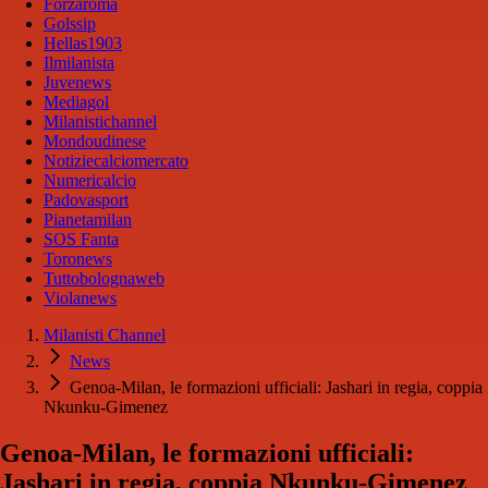
Forzaroma
Golssip
Hellas1903
Ilmilanista
Juvenews
Mediagol
Milanistichannel
Mondoudinese
Notiziecalciomercato
Numericalcio
Padovasport
Pianetamilan
SOS Fanta
Toronews
Tuttobolognaweb
Violanews
Milanisti Channel
News
Genoa-Milan, le formazioni ufficiali: Jashari in regia, coppia
Nkunku-Gimenez
Genoa-Milan, le formazioni ufficiali:
Jashari in regia, coppia Nkunku-Gimenez