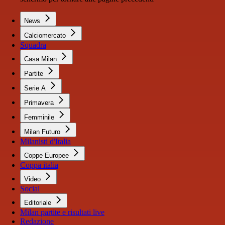
News
Calciomercato
Squadra
Casa Milan
Partite
Serie A
Primavera
Femminile
Milan Futuro
Milanisti d'Italia
Coppe Europee
Coppa italia
Video
Social
Editoriale
Milan partite e risultati live
Redazione