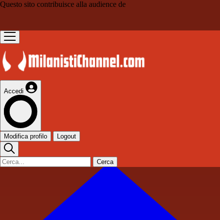
Questo sito contribuisce alla audience de
Accedi
Modifica profilo
Logout
Cerca