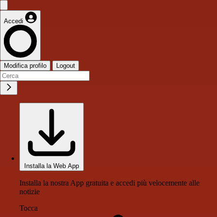
Accedi
Modifica profilo
Logout
Installa la Web App
Installa la nostra App gratuita e accedi più velocemente alle
notizie
Tocca