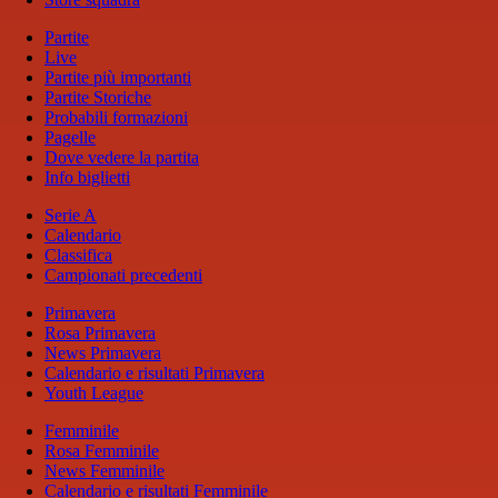
Partite
Live
Partite più importanti
Partite Storiche
Probabili formazioni
Pagelle
Dove vedere la partita
Info biglietti
Serie A
Calendario
Classifica
Campionati precedenti
Primavera
Rosa Primavera
News Primavera
Calendario e risultati Primavera
Youth League
Femminile
Rosa Femminile
News Femminile
Calendario e risultati Femminile