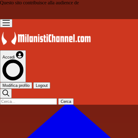
Questo sito contribuisce alla audience de
Accedi
Modifica profilo
Logout
Cerca