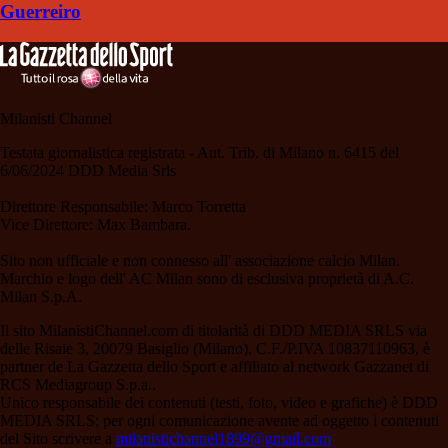
Guerreiro
Milanisti Channel
Testata giornalistica registrata - Aut. Trib. di Milano n. 6415 del
6/06/2024 DDD Media Srls
Direttore Responsabile: Marco Torretta
Vice Direttore: Max Bambara.
Sito non ufficiale e non connesso all' associazione calcio Milan.
Marchio e logo dell' AC Milan sono di esclusiva proprietà di A.C.
Milan S.p.A.
Il sito MilanistiChannel.com di titolarità di DDD MEDIA SRLS via
delle Risaie 3, 20079 Basiglio (Milano), C.F./P.IVA 10837110963, è
partner de La Gazzetta dello Sport e affiliato al network Gazzanet di
RCS Mediagroup S.p.a..
Unico responsabile dei contenuti (testi, foto, video e grafiche) è DDD
MEDIA SRLS; per ogni comunicazione avente ad oggetto i contenuti
del Sito scrivere a
milanistichannel1899@gmail.com