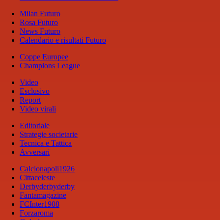
Milan Futuro
Rosa Futuro
News Futuro
Calendario e risultati Futuro
Coppe Europee
Champions League
Video
Esclusivo
Report
Video virali
Editoriale
Strategie societarie
Tecnica e Tattica
Avversari
Calcionapoli1926
Cittaceleste
Derbyderbyderby
Fantamagazine
FCInter1908
Forzaroma