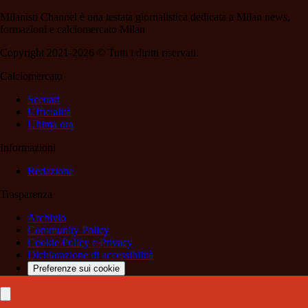
Milanisti Channel è una testata giornalistica dedicata a Milan news,
formazioni e calciomercato Milan
Copyright 2021-2026 © Tutti i diritti riservati.
Calciomercato
Scenari
Ufficialità
Ultima ora
Informazioni
Redazione
Trasparenza
Archivio
Community Policy
Cookie Policy e Privacy
Dichiarazione di accessibilità
Preferenze sui cookie