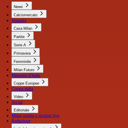
News
Calciomercato
Squadra
Casa Milan
Partite
Serie A
Primavera
Femminile
Milan Futuro
Milanisti d'Italia
Coppe Europee
Coppa italia
Video
Social
Editoriale
Milan partite e risultati live
Redazione