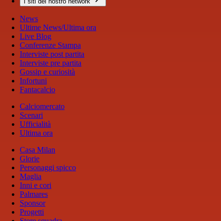
I siti del nostro network
News
Ultime News/Ultima ora
Live Blog
Conferenze Stampa
Interviste post partita
Interviste pre partita
Gossip e curiosità
Infortuni
Fantacalcio
Calciomercato
Scenari
Ufficialità
Ultima ora
Casa Milan
Glorie
Personaggi spicco
Maglia
Inni e cori
Palmares
Sponsor
Progetti
Store squadra