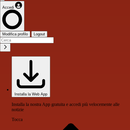
Accedi
Modifica profilo
Logout
Installa la Web App
Installa la nostra App gratuita e accedi più velocemente alle
notizie
Tocca