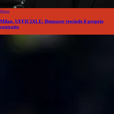
News
Milan, UFFICIALE: Bennacer rescinde il proprio
contratto