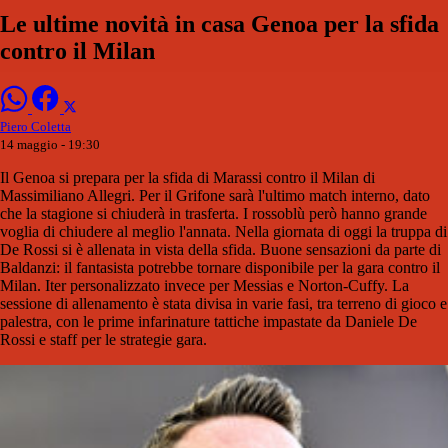
Le ultime novità in casa Genoa per la sfida
contro il Milan
Piero Coletta
14 maggio - 19:30
Il Genoa si prepara per la sfida di Marassi contro il Milan di
Massimiliano Allegri. Per il Grifone sarà l'ultimo match interno, dato
che la stagione si chiuderà in trasferta. I rossoblù però hanno grande
voglia di chiudere al meglio l'annata. Nella giornata di oggi la truppa di
De Rossi si è allenata in vista della sfida. Buone sensazioni da parte di
Baldanzi: il fantasista potrebbe tornare disponibile per la gara contro il
Milan. Iter personalizzato invece per Messias e Norton-Cuffy. La
sessione di allenamento è stata divisa in varie fasi, tra terreno di gioco e
palestra, con le prime infarinature tattiche impastate da Daniele De
Rossi e staff per le strategie gara.