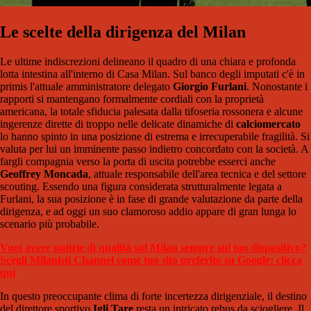
Le scelte della dirigenza del Milan
Le ultime indiscrezioni delineano il quadro di una chiara e profonda
lotta intestina all'interno di Casa Milan. Sul banco degli imputati c'è in
primis l'attuale amministratore delegato
Giorgio Furlani
. Nonostante i
rapporti si mantengano formalmente cordiali con la proprietà
americana, la totale sfiducia palesata dalla tifoseria rossonera e alcune
ingerenze dirette di troppo nelle delicate dinamiche di
calciomercato
lo hanno spinto in una posizione di estrema e irrecuperabile fragilità. Si
valuta per lui un imminente passo indietro concordato con la società. A
fargli compagnia verso la porta di uscita potrebbe esserci anche
Geoffrey Moncada
, attuale responsabile dell'area tecnica e del settore
scouting. Essendo una figura considerata strutturalmente legata a
Furlani, la sua posizione è in fase di grande valutazione da parte della
dirigenza, e ad oggi un suo clamoroso addio appare di gran lunga lo
scenario più probabile.
Vuoi avere notizie di qualità sul Milan sempre sul tuo dispositivo?
Scegli Milanisti Channel come tuo sito preferito su Google: clicca
qui
In questo preoccupante clima di forte incertezza dirigenziale, il destino
del direttore sportivo
Igli Tare
resta un intricato rebus da sciogliere. Il