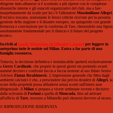
dirigente italo-albanese si è scontrato a più riprese con le complesse
dinamiche interne e gli ostacoli organizzativi del club, ma a fare
inaspettatamente da scudo per lui c'è l'allenatore
Massimiliano Allegri
.
Il tecnico toscano, nonostante le feroci critiche ricevute per la pessima
gestione della stagione e il disastro europeo, sta spingendo con grande
fermezza e convinzione per la conferma di Tare, ritenendolo una figura
assolutamente fondamentale per il rilancio e il futuro del progetto
tecnico.
Iscriviti al
canale WhatsApp di Milanisti Channel
per leggere in
anteprima tutte le notizie sul Milan. Entra a far parte di una
famiglia rossonera.
Tuttavia, la decisione definitiva e insindacabile spetterà esclusivamente
a
Gerry Cardinale
, che proprio in questi giorni sta portando avanti
summit decisivi e confronti faccia a faccia insieme al suo fidato Senior
Advisor
Zlatan Ibrahimovic
. L'impressione generale che filtra dagli
ambienti calcistici è che, a prescindere dai precisi desideri di
Allegri
, la
scure della proprietà possa abbattersi senza sconti sull'intero asse
dirigenziale. Il
Milan
si prepara a vivere settimane roventi e decisive:
dalla scrivania di
Furlani
a quella di
Moncada
, fino ad arrivare
all'ufficio di
Tare
, nessuno a Milanello può ritenersi davvero al sicuro.
© RIPRODUZIONE RISERVATA