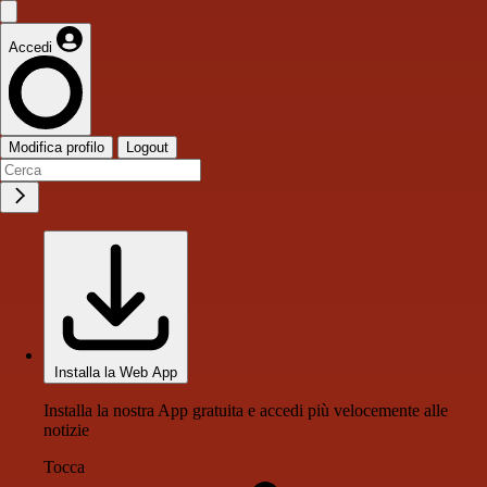
Accedi
Modifica profilo
Logout
Installa la Web App
Installa la nostra App gratuita e accedi più velocemente alle
notizie
Tocca