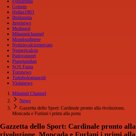
Forzaroma
Golssip
Hellas1903
Ilmilanista
Juvenews
Mediagol
Milanistichannel
Mondoudinese
Notiziecalciomercato
Numericalcio
Padovasport
Pianetamilan
SOS Fanta
Toronews
Tuttobolognaweb
Violanews
Milanisti Channel
News
Gazzetta dello Sport: Cardinale pronto alla rivoluzione,
Moncada e Furlani i primi alla porta
Gazzetta dello Sport: Cardinale pronto alla
rivoluzione, Moncada e Furlani i primi alla