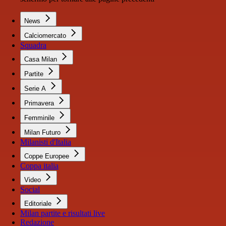
News
Calciomercato
Squadra
Casa Milan
Partite
Serie A
Primavera
Femminile
Milan Futuro
Milanisti d'Italia
Coppe Europee
Coppa italia
Video
Social
Editoriale
Milan partite e risultati live
Redazione