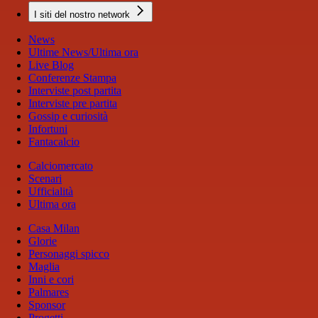
I siti del nostro network
News
Ultime News/Ultima ora
Live Blog
Conferenze Stampa
Interviste post partita
Interviste pre partita
Gossip e curiosità
Infortuni
Fantacalcio
Calciomercato
Scenari
Ufficialità
Ultima ora
Casa Milan
Glorie
Personaggi spicco
Maglia
Inni e cori
Palmares
Sponsor
Progetti