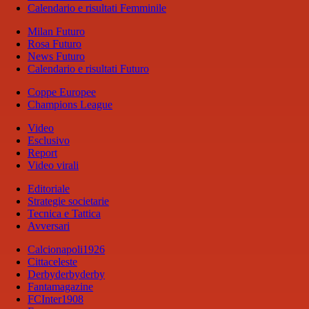
Calendario e risultati Femminile
Milan Futuro
Rosa Futuro
News Futuro
Calendario e risultati Futuro
Coppe Europee
Champions League
Video
Esclusivo
Report
Video virali
Editoriale
Strategie societarie
Tecnica e Tattica
Avversari
Calcionapoli1926
Cittaceleste
Derbyderbyderby
Fantamagazine
FCInter1908