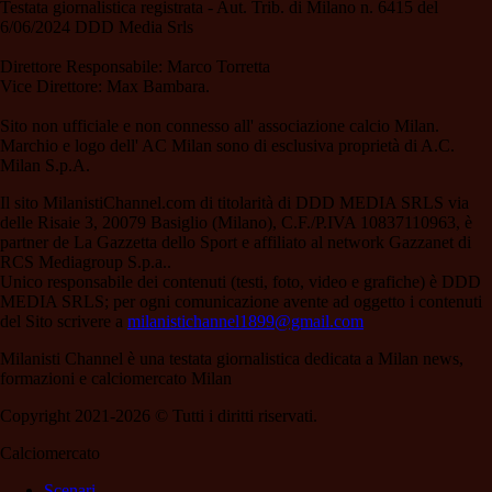
Testata giornalistica registrata - Aut. Trib. di Milano n. 6415 del
6/06/2024 DDD Media Srls
Direttore Responsabile: Marco Torretta
Vice Direttore: Max Bambara.
Sito non ufficiale e non connesso all' associazione calcio Milan.
Marchio e logo dell' AC Milan sono di esclusiva proprietà di A.C.
Milan S.p.A.
Il sito MilanistiChannel.com di titolarità di DDD MEDIA SRLS via
delle Risaie 3, 20079 Basiglio (Milano), C.F./P.IVA 10837110963, è
partner de La Gazzetta dello Sport e affiliato al network Gazzanet di
RCS Mediagroup S.p.a..
Unico responsabile dei contenuti (testi, foto, video e grafiche) è DDD
MEDIA SRLS; per ogni comunicazione avente ad oggetto i contenuti
del Sito scrivere a
milanistichannel1899@gmail.com
Milanisti Channel è una testata giornalistica dedicata a Milan news,
formazioni e calciomercato Milan
Copyright 2021-2026 © Tutti i diritti riservati.
Calciomercato
Scenari