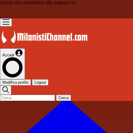
Questo sito contribuisce alla audience de
Accedi
Modifica profilo
Logout
Cerca