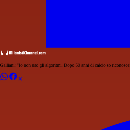
Galliani: "Io non uso gli algoritmi. Dopo 50 anni di calcio so riconoscer