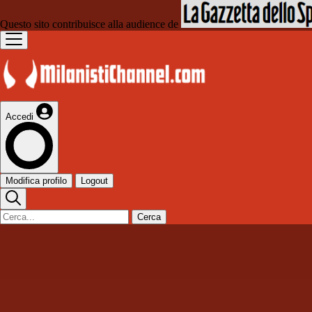
Questo sito contribuisce alla audience de
Accedi
Modifica profilo
Logout
Cerca