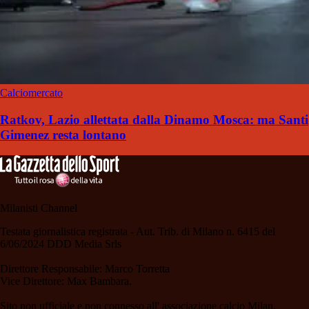
Calciomercato
Ratkov, Lazio allettata dalla Dinamo Mosca: ma Santi
Gimenez resta lontano
Milanisti Channel
Testata giornalistica registrata - Aut. Trib. di Milano n. 6415 del
6/06/2024 DDD Media Srls
Direttore Responsabile: Marco Torretta
Vice Direttore: Max Bambara.
Sito non ufficiale e non connesso all' associazione calcio Milan.