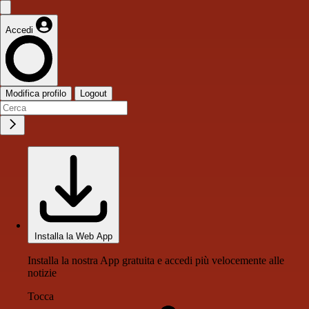
Accedi
Modifica profilo
Logout
Installa la Web App
Installa la nostra App gratuita e accedi più velocemente alle
notizie
Tocca