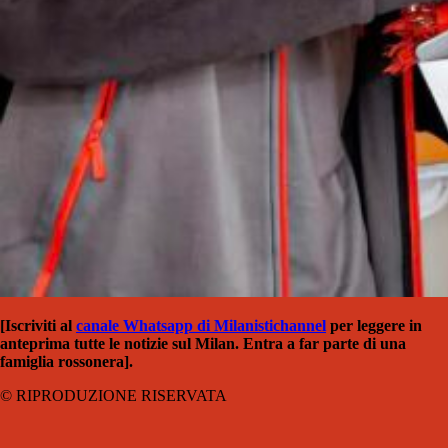
[Iscriviti al
canale Whatsapp di Milanistichannel
per leggere in
anteprima tutte le notizie sul Milan. Entra a far parte di una
famiglia rossonera].
© RIPRODUZIONE RISERVATA