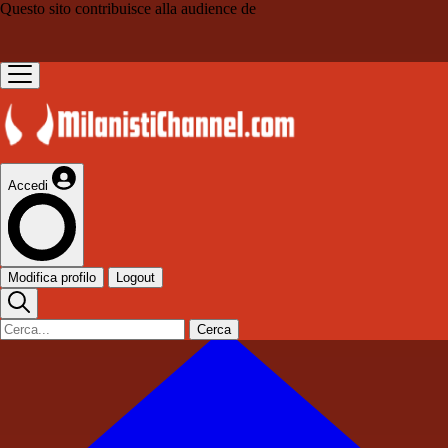
Questo sito contribuisce alla audience de
Accedi
Modifica profilo
Logout
Cerca