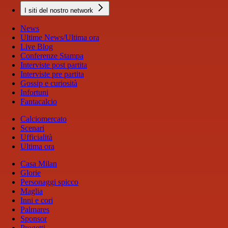
I siti del nostro network
News
Ultime News/Ultima ora
Live Blog
Conferenze Stampa
Interviste post partita
Interviste pre partita
Gossip e curiosità
Infortuni
Fantacalcio
Calciomercato
Scenari
Ufficialità
Ultima ora
Casa Milan
Glorie
Personaggi spicco
Maglia
Inni e cori
Palmares
Sponsor
Progetti