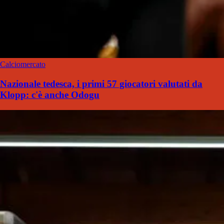
Calciomercato
Nazionale tedesca, i primi 57 giocatori valutati da
Klopp: c'è anche Odogu