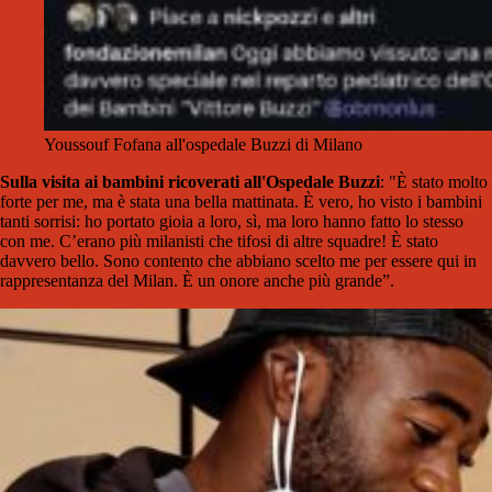
Youssouf Fofana all'ospedale Buzzi di Milano
Sulla visita ai bambini ricoverati all'Ospedale Buzzi
: "È stato molto
forte per me, ma è stata una bella mattinata. È vero, ho visto i bambini
tanti sorrisi: ho portato gioia a loro, sì, ma loro hanno fatto lo stesso
con me. C’erano più milanisti che tifosi di altre squadre! È stato
davvero bello. Sono contento che abbiano scelto me per essere qui in
rappresentanza del Milan. È un onore anche più grande”.