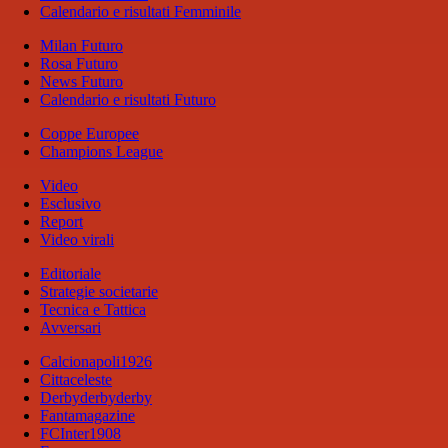
Calendario e risultati Femminile
Milan Futuro
Rosa Futuro
News Futuro
Calendario e risultati Futuro
Coppe Europee
Champions League
Video
Esclusivo
Report
Video virali
Editoriale
Strategie societarie
Tecnica e Tattica
Avversari
Calcionapoli1926
Cittaceleste
Derbyderbyderby
Fantamagazine
FCInter1908