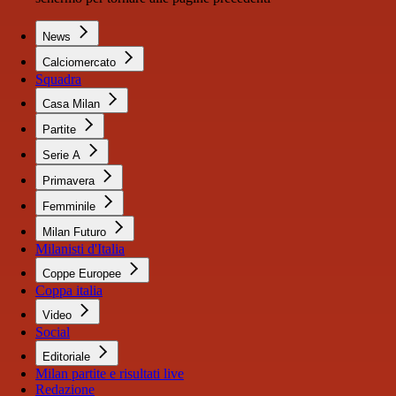
News
Calciomercato
Squadra
Casa Milan
Partite
Serie A
Primavera
Femminile
Milan Futuro
Milanisti d'Italia
Coppe Europee
Coppa italia
Video
Social
Editoriale
Milan partite e risultati live
Redazione