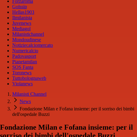
Forzaroma
Golssip
Hellas1903
Ilmilanista
Juvenews
Mediagol
Milanistichannel
Mondoudinese
Notiziecalciomercato
Numericalcio
Padovasport
Pianetamilan
SOS Fanta
Toronews
Tuttobolognaweb
Violanews
Milanisti Channel
News
Fondazione Milan e Fofana insieme: per il sorriso dei bimbi
dell'ospedale Buzzi
Fondazione Milan e Fofana insieme: per il
sorriso dei bimbi dell'ospedale Buzzi