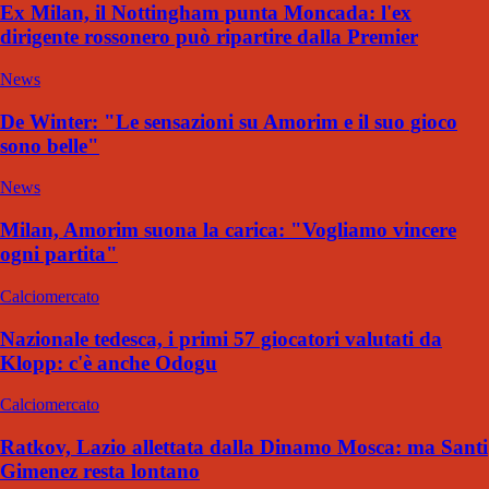
Ex Milan, il Nottingham punta Moncada: l'ex
dirigente rossonero può ripartire dalla Premier
News
De Winter: "Le sensazioni su Amorim e il suo gioco
sono belle"
News
Milan, Amorim suona la carica: "Vogliamo vincere
ogni partita"
Calciomercato
Nazionale tedesca, i primi 57 giocatori valutati da
Klopp: c'è anche Odogu
Calciomercato
Ratkov, Lazio allettata dalla Dinamo Mosca: ma Santi
Gimenez resta lontano