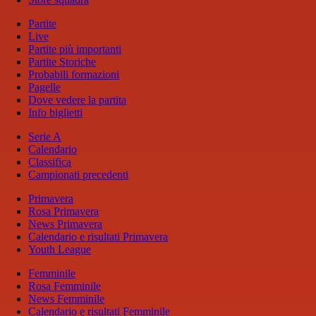
Partite
Live
Partite più importanti
Partite Storiche
Probabili formazioni
Pagelle
Dove vedere la partita
Info biglietti
Serie A
Calendario
Classifica
Campionati precedenti
Primavera
Rosa Primavera
News Primavera
Calendario e risultati Primavera
Youth League
Femminile
Rosa Femminile
News Femminile
Calendario e risultati Femminile