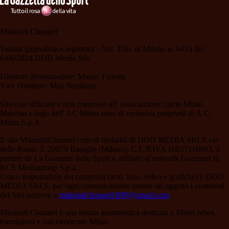
Milanisti Channel
Testata giornalistica registrata - Aut. Trib. di Milano n. 6415 del
6/06/2024 DDD Media Srls
Direttore Responsabile: Marco Torretta
Vice Direttore: Max Bambara.
Sito non ufficiale e non connesso all' associazione calcio Milan.
Marchio e logo dell' AC Milan sono di esclusiva proprietà di A.C.
Milan S.p.A.
Il sito MilanistiChannel.com di titolarità di DDD MEDIA SRLS via
delle Risaie 3, 20079 Basiglio (Milano), C.F./P.IVA 10837110963, è
partner de La Gazzetta dello Sport e affiliato al network Gazzanet di
RCS Mediagroup S.p.a..
Unico responsabile dei contenuti (testi, foto, video e grafiche) è DDD
MEDIA SRLS; per ogni comunicazione avente ad oggetto i contenuti
del Sito scrivere a
milanistichannel1899@gmail.com
Milanisti Channel è una testata giornalistica dedicata a Milan news,
formazioni e calciomercato Milan