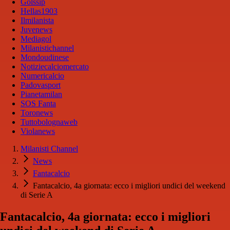
Golssip
Hellas1903
Ilmilanista
Juvenews
Mediagol
Milanistichannel
Mondoudinese
Notiziecalciomercato
Numericalcio
Padovasport
Pianetamilan
SOS Fanta
Toronews
Tuttobolognaweb
Violanews
Milanisti Channel
News
Fantacalcio
Fantacalcio, 4a giornata: ecco i migliori undici del weekend
di Serie A
Fantacalcio, 4a giornata: ecco i migliori