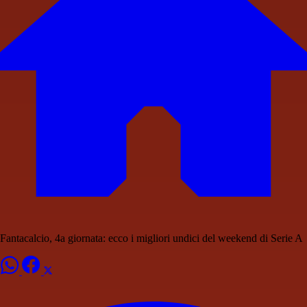
Fantacalcio, 4a giornata: ecco i migliori undici del weekend di Serie A