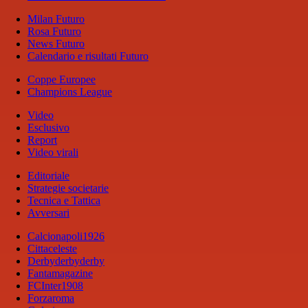
Milan Futuro
Rosa Futuro
News Futuro
Calendario e risultati Futuro
Coppe Europee
Champions League
Video
Esclusivo
Report
Video virali
Editoriale
Strategie societarie
Tecnica e Tattica
Avversari
Calcionapoli1926
Cittaceleste
Derbyderbyderby
Fantamagazine
FCInter1908
Forzaroma