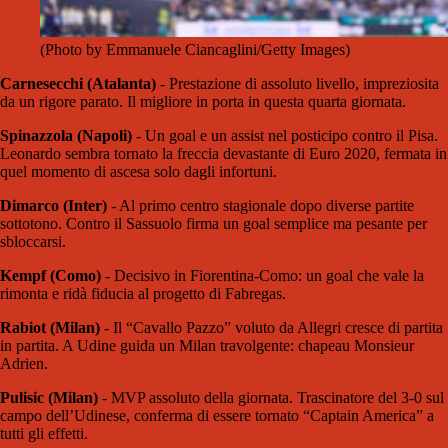
(Photo by Emmanuele Ciancaglini/Getty Images)
Carnesecchi (Atalanta)
- Prestazione di assoluto livello, impreziosita
da un rigore parato. Il migliore in porta in questa quarta giornata.
Spinazzola (Napoli)
- Un goal e un assist nel posticipo contro il Pisa.
Leonardo sembra tornato la freccia devastante di Euro 2020, fermata in
quel momento di ascesa solo dagli infortuni.
Dimarco (Inter)
- Al primo centro stagionale dopo diverse partite
sottotono. Contro il Sassuolo firma un goal semplice ma pesante per
sbloccarsi.
Kempf (Como)
- Decisivo in Fiorentina-Como: un goal che vale la
rimonta e ridà fiducia al progetto di Fabregas.
Rabiot (Milan)
- Il “Cavallo Pazzo” voluto da Allegri cresce di partita
in partita. A Udine guida un Milan travolgente: chapeau Monsieur
Adrien.
Pulisic (Milan)
- MVP assoluto della giornata. Trascinatore del 3-0 sul
campo dell’Udinese, conferma di essere tornato “Captain America” a
tutti gli effetti.