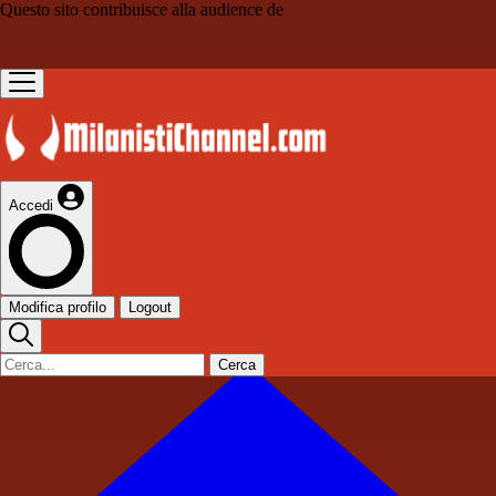
Questo sito contribuisce alla audience de
Accedi
Modifica profilo
Logout
Cerca