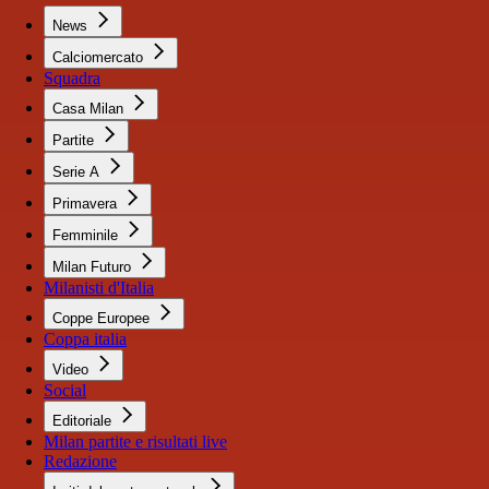
News
Calciomercato
Squadra
Casa Milan
Partite
Serie A
Primavera
Femminile
Milan Futuro
Milanisti d'Italia
Coppe Europee
Coppa italia
Video
Social
Editoriale
Milan partite e risultati live
Redazione