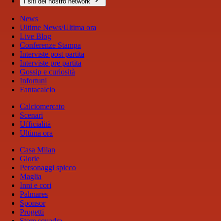
I siti del nostro network
News
Ultime News/Ultima ora
Live Blog
Conferenze Stampa
Interviste post partita
Interviste pre partita
Gossip e curiosità
Infortuni
Fantacalcio
Calciomercato
Scenari
Ufficialità
Ultima ora
Casa Milan
Glorie
Personaggi spicco
Maglia
Inni e cori
Palmares
Sponsor
Progetti
Store squadra