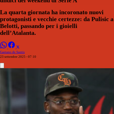
undici del weekend di Serie A
La quarta giornata ha incoronato nuovi
protagonisti e vecchie certezze: da Pulisic a
Belotti, passando per i gioielli
dell’Atalanta.
Gaetano de Santis
23 settembre 2025 - 07:10