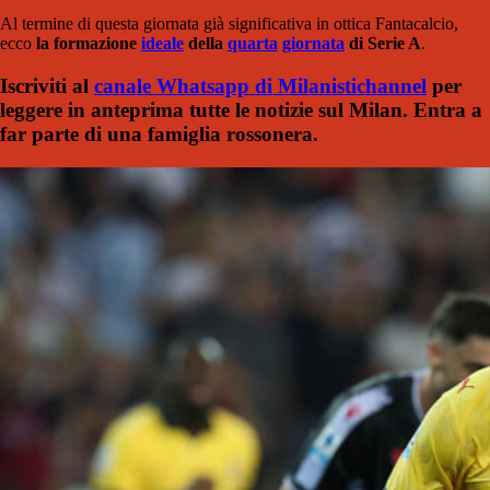
Al termine di questa giornata già significativa in ottica Fantacalcio,
ecco
la formazione
ideale
della
quarta
giornata
di Serie A
.
Iscriviti al
canale Whatsapp di Milanistichannel
per
leggere in anteprima tutte le notizie sul Milan. Entra a
far parte di una famiglia rossonera.