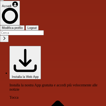
Accedi
Modifica profilo
Logout
Installa la Web App
Installa la nostra App gratuita e accedi più velocemente alle
notizie
Tocca