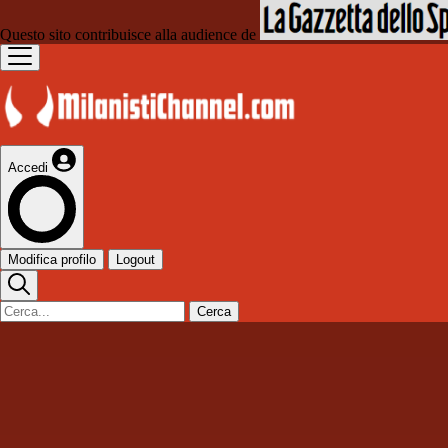
Questo sito contribuisce alla audience de
Accedi
Modifica profilo
Logout
Cerca