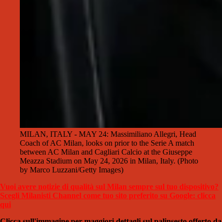
MILAN, ITALY - MAY 24: Massimiliano Allegri, Head
Coach of AC Milan, looks on prior to the Serie A match
between AC Milan and Cagliari Calcio at the Giuseppe
Meazza Stadium on May 24, 2026 in Milan, Italy. (Photo
by Marco Luzzani/Getty Images)
Vuoi avere notizie di qualità sul Milan sempre sul tuo dispositivo?
Scegli Milanisti Channel come tuo sito preferito su Google: clicca
qui
Clicca sull'immagine per maggiori dettagli sul palinsesto offerto da