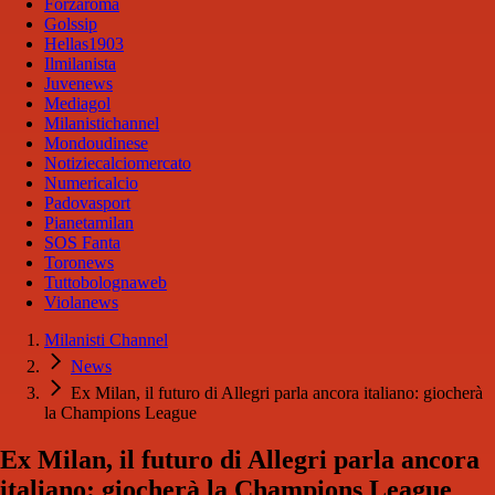
Forzaroma
Golssip
Hellas1903
Ilmilanista
Juvenews
Mediagol
Milanistichannel
Mondoudinese
Notiziecalciomercato
Numericalcio
Padovasport
Pianetamilan
SOS Fanta
Toronews
Tuttobolognaweb
Violanews
Milanisti Channel
News
Ex Milan, il futuro di Allegri parla ancora italiano: giocherà
la Champions League
Ex Milan, il futuro di Allegri parla ancora
italiano: giocherà la Champions League