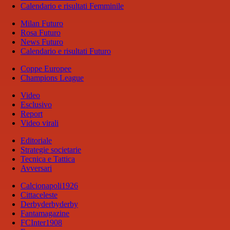
Calendario e risultati Femminile
Milan Futuro
Rosa Futuro
News Futuro
Calendario e risultati Futuro
Coppe Europee
Champions League
Video
Esclusivo
Report
Video virali
Editoriale
Strategie societarie
Tecnica e Tattica
Avversari
Calcionapoli1926
Cittaceleste
Derbyderbyderby
Fantamagazine
FCInter1908