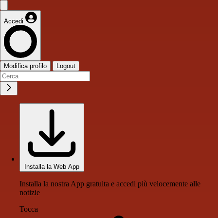
Accedi
Modifica profilo
Logout
Installa la Web App
Installa la nostra App gratuita e accedi più velocemente alle
notizie
Tocca