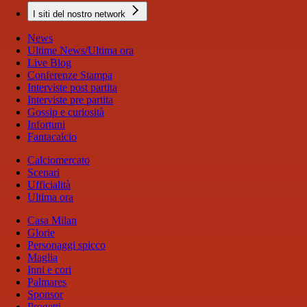
I siti del nostro network
News
Ultime News/Ultima ora
Live Blog
Conferenze Stampa
Interviste post partita
Interviste pre partita
Gossip e curiosità
Infortuni
Fantacalcio
Calciomercato
Scenari
Ufficialità
Ultima ora
Casa Milan
Glorie
Personaggi spicco
Maglia
Inni e cori
Palmares
Sponsor
Progetti