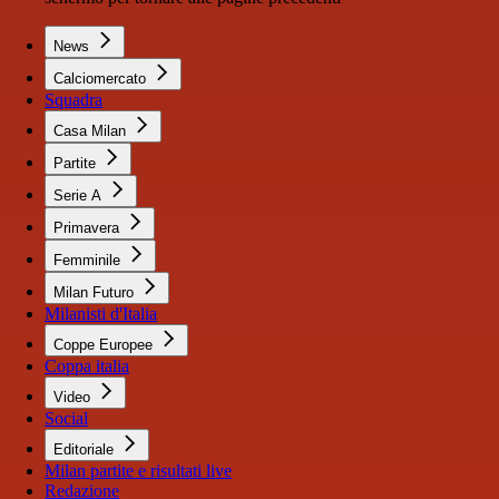
News
Calciomercato
Squadra
Casa Milan
Partite
Serie A
Primavera
Femminile
Milan Futuro
Milanisti d'Italia
Coppe Europee
Coppa italia
Video
Social
Editoriale
Milan partite e risultati live
Redazione