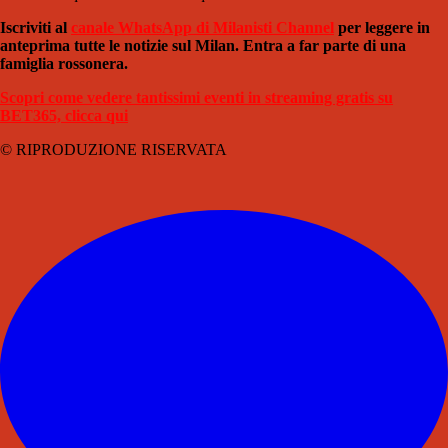
Iscriviti al
canale WhatsApp di Milanisti Channel
per leggere in
anteprima tutte le notizie sul Milan. Entra a far parte di una
famiglia rossonera.
Scopri come vedere tantissimi eventi in streaming gratis su
BET365, clicca qui
© RIPRODUZIONE RISERVATA