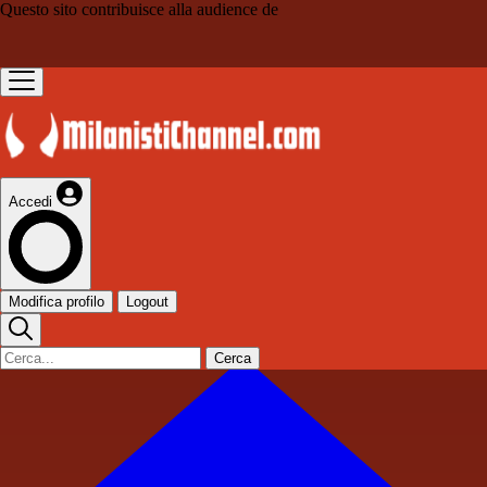
Questo sito contribuisce alla audience de
Accedi
Modifica profilo
Logout
Cerca