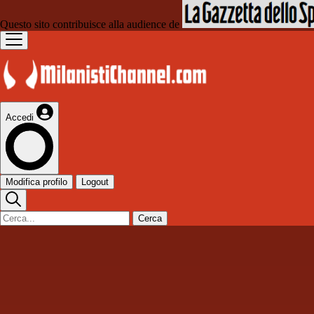
Questo sito contribuisce alla audience de
Accedi
Modifica profilo
Logout
Cerca