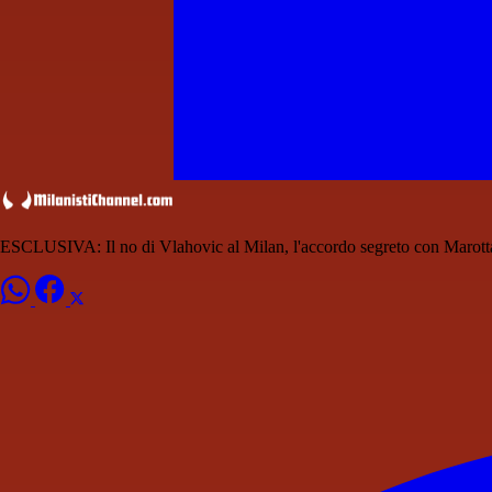
ESCLUSIVA: Il no di Vlahovic al Milan, l'accordo segreto con Marotta 