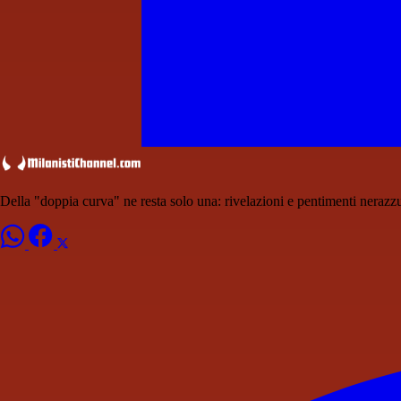
Della "doppia curva" ne resta solo una: rivelazioni e pentimenti nerazzu