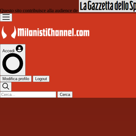
Questo sito contribuisce alla audience de
Accedi
Modifica profilo
Logout
Cerca