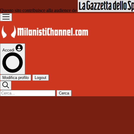
Questo sito contribuisce alla audience de
Accedi
Modifica profilo
Logout
Cerca