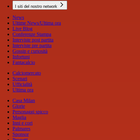
I siti del nostro network
News
Ultime News/Ultima ora
Live Blog
Conferenze Stampa
Interviste post partita
Interviste pre partita
Gossip e curiosità
Infortuni
Fantacalcio
Calciomercato
Scenari
Ufficialità
Ultima ora
Casa Milan
Glorie
Personaggi spicco
Maglia
Inni e cori
Palmares
Sponsor
Progetti