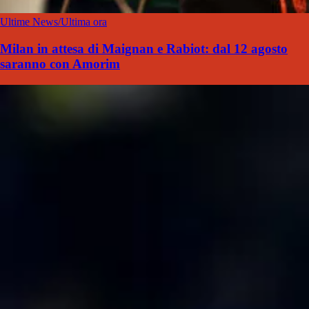
Ultime News/Ultima ora
Milan in attesa di Maignan e Rabiot: dal 12 agosto
saranno con Amorim