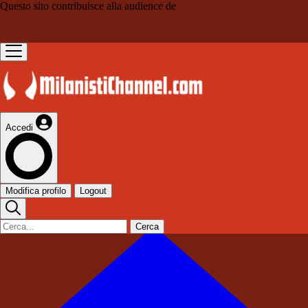
Questo sito contribuisce alla audience de
Accedi
Modifica profilo
Logout
Cerca