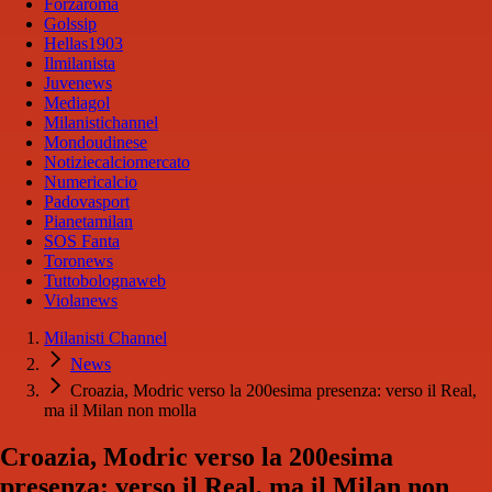
Forzaroma
Golssip
Hellas1903
Ilmilanista
Juvenews
Mediagol
Milanistichannel
Mondoudinese
Notiziecalciomercato
Numericalcio
Padovasport
Pianetamilan
SOS Fanta
Toronews
Tuttobolognaweb
Violanews
Milanisti Channel
News
Croazia, Modric verso la 200esima presenza: verso il Real,
ma il Milan non molla
Croazia, Modric verso la 200esima
presenza: verso il Real, ma il Milan non