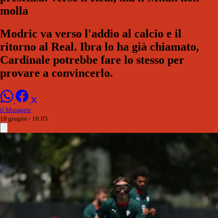
molla
Modric va verso l'addio al calcio e il
ritorno al Real. Ibra lo ha già chiamato,
Cardinale potrebbe fare lo stesso per
provare a convincerlo.
il Musagete
19 giugno - 16:05