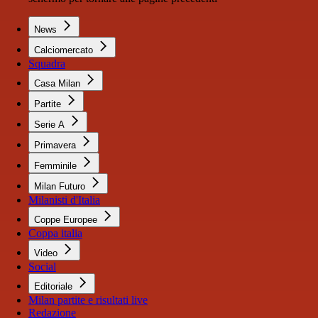
News
Calciomercato
Squadra
Casa Milan
Partite
Serie A
Primavera
Femminile
Milan Futuro
Milanisti d'Italia
Coppe Europee
Coppa italia
Video
Social
Editoriale
Milan partite e risultati live
Redazione