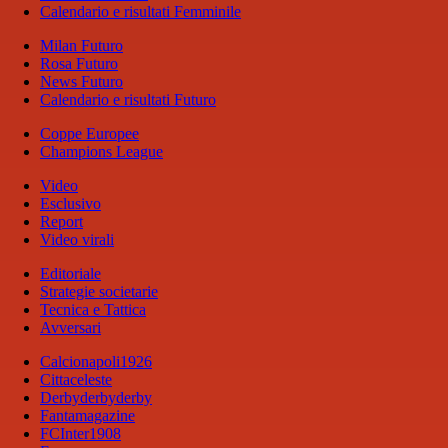
Calendario e risultati Femminile
Milan Futuro
Rosa Futuro
News Futuro
Calendario e risultati Futuro
Coppe Europee
Champions League
Video
Esclusivo
Report
Video virali
Editoriale
Strategie societarie
Tecnica e Tattica
Avversari
Calcionapoli1926
Cittaceleste
Derbyderbyderby
Fantamagazine
FCInter1908