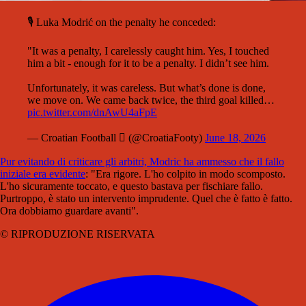
🎙️ Luka Modrić on the penalty he conceded:
"It was a penalty, I carelessly caught him. Yes, I touched
him a bit - enough for it to be a penalty. I didn’t see him.
Unfortunately, it was careless. But what’s done is done,
we move on. We came back twice, the third goal killed…
pic.twitter.com/dnAwU4aFpE
— Croatian Football  (@CroatiaFooty)
June 18, 2026
Pur evitando di criticare gli arbitri, Modric ha ammesso che il fallo
iniziale era evidente
:
"Era rigore. L'ho colpito in modo scomposto.
L'ho sicuramente toccato, e questo bastava per fischiare fallo.
Purtroppo, è stato un intervento imprudente. Quel che è fatto è fatto.
Ora dobbiamo guardare avanti".
© RIPRODUZIONE RISERVATA