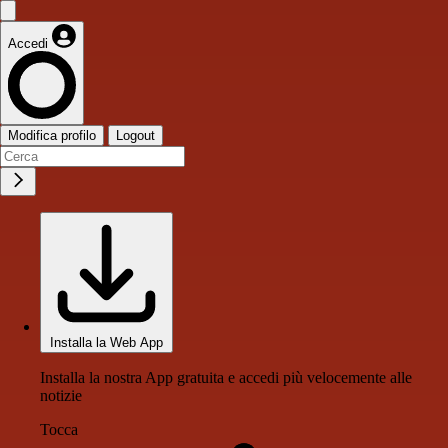
Accedi
Modifica profilo
Logout
Installa la Web App
Installa la nostra App gratuita e accedi più velocemente alle
notizie
Tocca