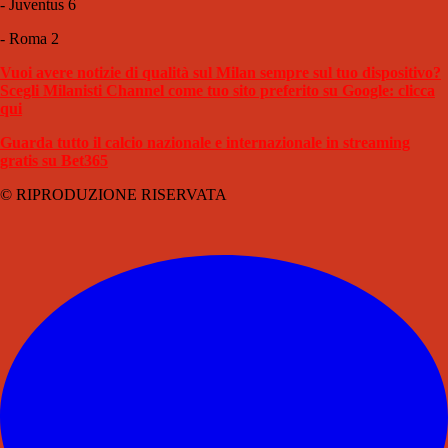
- Juventus 6
- Roma 2
Vuoi avere notizie di qualità sul Milan sempre sul tuo dispositivo?
Scegli Milanisti Channel come tuo sito preferito su Google: clicca
qui
Guarda tutto il calcio nazionale e internazionale in streaming
gratis su Bet365
© RIPRODUZIONE RISERVATA