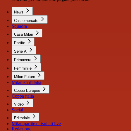
News
Calciomercato
Squadra
Casa Milan
Partite
Serie A
Primavera
Femminile
Milan Futuro
Milanisti d'Italia
Coppe Europee
Coppa italia
Video
Social
Editoriale
Milan partite e risultati live
Redazione