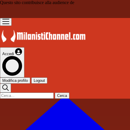
Questo sito contribuisce alla audience de
Accedi
Modifica profilo
Logout
Cerca