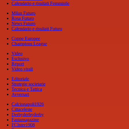
Calendario e risultati Femminile
Milan Futuro
Rosa Futuro
News Futuro
Calendario e risultati Futuro
Coppe Europee
Champions League
Video
Esclusivo
Report
Video virali
Editoriale
Strategie societarie
Tecnica e Tattica
Avversari
Calcionapoli1926
Cittaceleste
Derbyderbyderby
Fantamagazine
FCInter1908