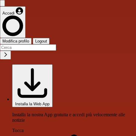
Accedi
Modifica profilo
Logout
Installa la Web App
Installa la nostra App gratuita e accedi più velocemente alle
notizie
Tocca