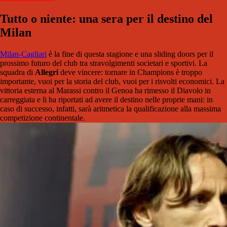
Tutto o niente: una sera per il destino del
Milan
Milan-Cagliari
è la fine di questa stagione e una sliding doors per il
prossimo futuro del club tra stravolgimenti societari e sportivi. La
squadra di
Allegri
deve vincere: tornare in Champions è troppo
importante, vuoi per la storia del club, vuoi per i risvolti economici. La
vittoria esterna al Marassi contro il Genoa ha rimesso il Diavolo in
carreggiata e li ha riportati ad avere il destino nelle proprie mani: in
caso di successo, infatti, sarà aritmetica la qualificazione alla massima
competizione continentale.