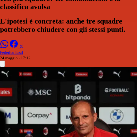
classifica avulsa
L'ipotesi è concreta: anche tre squadre
potrebbero chiudere con gli stessi punti.
Federico Iezzi
24 maggio - 17:12