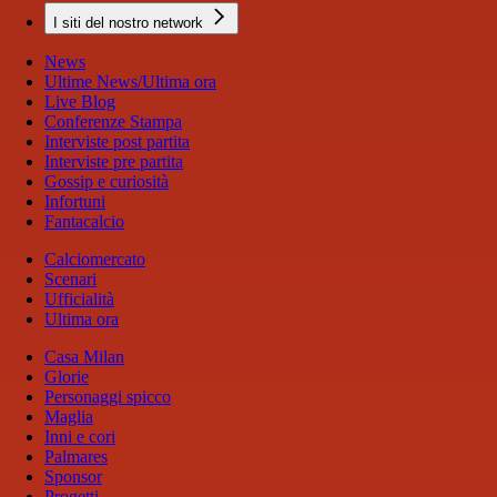
I siti del nostro network
News
Ultime News/Ultima ora
Live Blog
Conferenze Stampa
Interviste post partita
Interviste pre partita
Gossip e curiosità
Infortuni
Fantacalcio
Calciomercato
Scenari
Ufficialità
Ultima ora
Casa Milan
Glorie
Personaggi spicco
Maglia
Inni e cori
Palmares
Sponsor
Progetti