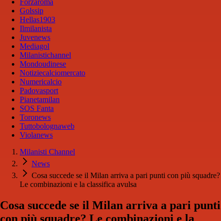
Forzaroma
Golssip
Hellas1903
Ilmilanista
Juvenews
Mediagol
Milanistichannel
Mondoudinese
Notiziecalciomercato
Numericalcio
Padovasport
Pianetamilan
SOS Fanta
Toronews
Tuttobolognaweb
Violanews
Milanisti Channel
News
Cosa succede se il Milan arriva a pari punti con più squadre?
Le combinazioni e la classifica avulsa
Cosa succede se il Milan arriva a pari punti
con più squadre? Le combinazioni e la