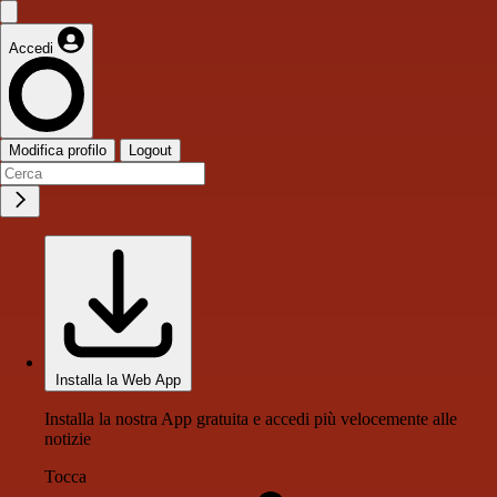
Accedi
Modifica profilo
Logout
Installa la Web App
Installa la nostra App gratuita e accedi più velocemente alle
notizie
Tocca