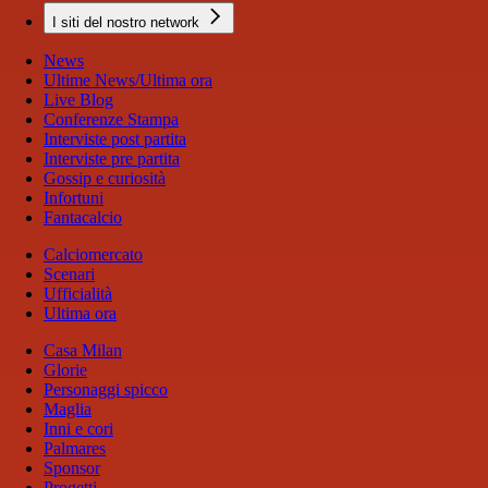
I siti del nostro network
News
Ultime News/Ultima ora
Live Blog
Conferenze Stampa
Interviste post partita
Interviste pre partita
Gossip e curiosità
Infortuni
Fantacalcio
Calciomercato
Scenari
Ufficialità
Ultima ora
Casa Milan
Glorie
Personaggi spicco
Maglia
Inni e cori
Palmares
Sponsor
Progetti