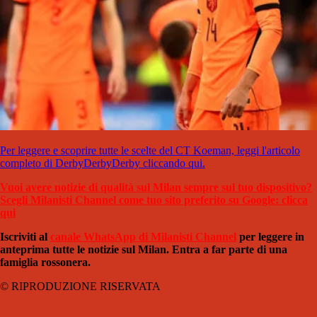
Per leggere e scoprire tutte le scelte del CT Koeman, leggi l'articolo
completo di DerbyDerbyDerby cliccando qui.
Vuoi avere notizie di qualità sul Milan sempre sul tuo dispositivo?
Scegli Milanisti Channel come tuo sito preferito su Google: clicca
qui
Iscriviti al
canale WhatsApp di Milanisti Channel
per leggere in
anteprima tutte le notizie sul Milan. Entra a far parte di una
famiglia rossonera.
© RIPRODUZIONE RISERVATA