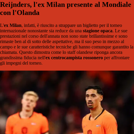
Reijnders, l'ex Milan presente al Mondiale
con l'Olanda
L'
ex Milan
, infatti, è riuscito a strappare un biglietto per il torneo
internazionale nonostante sia reduce da una
stagione opaca
. Le sue
prestazioni nel corso dell'annata non sono state brillantissime e sono
rimaste ben al di sotto delle aspettative, ma il suo peso in mezzo al
campo e le sue caratteristiche tecniche gli hanno comunque garantito la
chiamata. Questo dimostra come lo staff olandese riponga ancora
grandissima fiducia nell'
ex centrocampista rossonero
per affrontare
gli impegni del torneo.