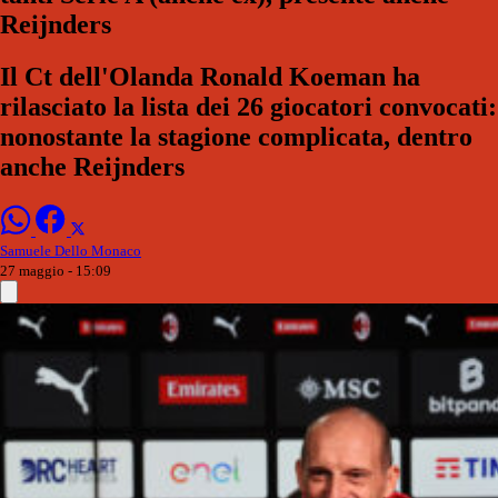
Reijnders
Il Ct dell'Olanda Ronald Koeman ha
rilasciato la lista dei 26 giocatori convocati:
nonostante la stagione complicata, dentro
anche Reijnders
Samuele Dello Monaco
27 maggio - 15:09