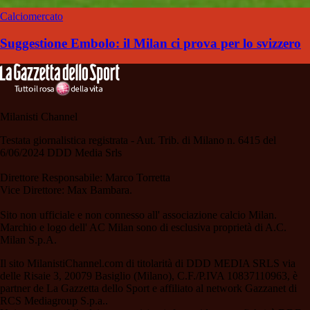
Calciomercato
Suggestione Embolo: il Milan ci prova per lo svizzero
Milanisti Channel
Testata giornalistica registrata - Aut. Trib. di Milano n. 6415 del
6/06/2024 DDD Media Srls
Direttore Responsabile: Marco Torretta
Vice Direttore: Max Bambara.
Sito non ufficiale e non connesso all' associazione calcio Milan.
Marchio e logo dell' AC Milan sono di esclusiva proprietà di A.C.
Milan S.p.A.
Il sito MilanistiChannel.com di titolarità di DDD MEDIA SRLS via
delle Risaie 3, 20079 Basiglio (Milano), C.F./P.IVA 10837110963, è
partner de La Gazzetta dello Sport e affiliato al network Gazzanet di
RCS Mediagroup S.p.a..