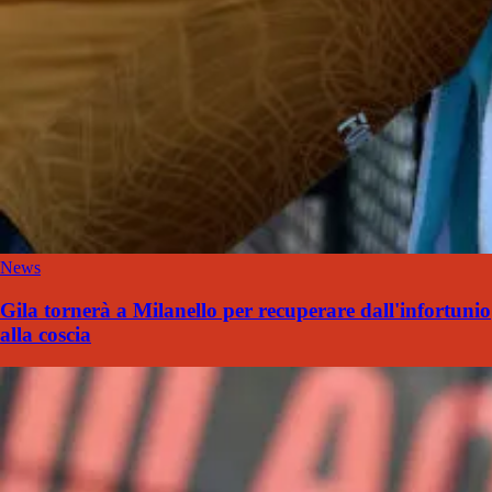
News
Gila tornerà a Milanello per recuperare dall'infortunio
alla coscia