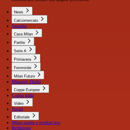
News
Calciomercato
Squadra
Casa Milan
Partite
Serie A
Primavera
Femminile
Milan Futuro
Milanisti d'Italia
Coppe Europee
Coppa italia
Video
Social
Editoriale
Milan partite e risultati live
Redazione