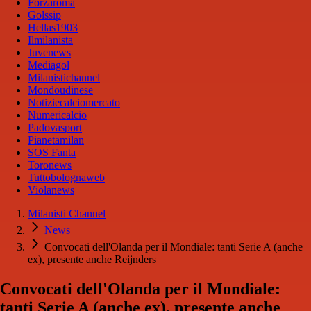
Forzaroma
Golssip
Hellas1903
Ilmilanista
Juvenews
Mediagol
Milanistichannel
Mondoudinese
Notiziecalciomercato
Numericalcio
Padovasport
Pianetamilan
SOS Fanta
Toronews
Tuttobolognaweb
Violanews
Milanisti Channel
News
Convocati dell'Olanda per il Mondiale: tanti Serie A (anche
ex), presente anche Reijnders
Convocati dell'Olanda per il Mondiale:
tanti Serie A (anche ex), presente anche