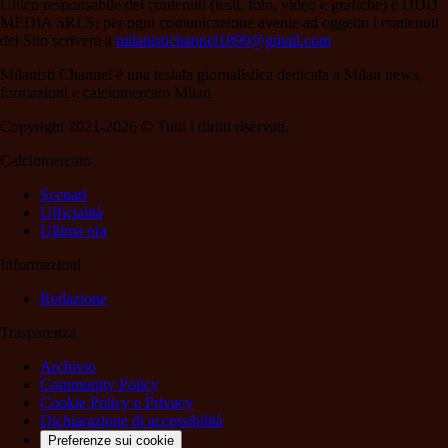
Unico responsabile dei contenuti (testi, foto, video e grafiche) è DDD
MEDIA SRLS; per ogni comunicazione avente ad oggetto i contenuti
del Sito scrivere a
milanistichannel1899@gmail.com
Milanisti Channel è una testata giornalistica dedicata a Milan news,
formazioni e calciomercato Milan
Copyright 2021-2026 © Tutti i diritti riservati.
Calciomercato
Scenari
Ufficialità
Ultima ora
Informazioni
Redazione
Trasparenza
Archivio
Community Policy
Cookie Policy e Privacy
Dichiarazione di accessibilità
Preferenze sui cookie