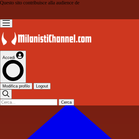
Questo sito contribuisce alla audience de
Accedi
Modifica profilo
Logout
Cerca