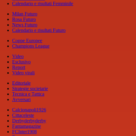
Calendario e risultati Femminile
Milan Futuro
Rosa Futuro
News Futuro
Calendario e risultati Futuro
Coppe Europee
Champions League
Video
Esclusivo
Report
Video virali
Editoriale
Strategie societarie
Tecnica e Tattica
Avversari
Calcionapoli1926
Cittaceleste
Derbyderbyderby
Fantamagazine
FCInter1908