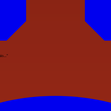
io..."