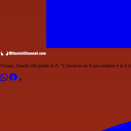
Verona, Zanetti 100 partite in A: "Conceicao ha il suo carattere e io il m