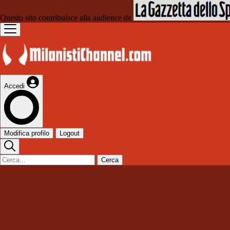
Questo sito contribuisce alla audience de
Accedi
Modifica profilo
Logout
Cerca