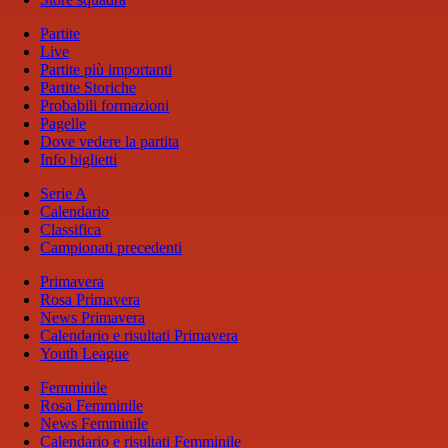
Partite
Live
Partite più importanti
Partite Storiche
Probabili formazioni
Pagelle
Dove vedere la partita
Info biglietti
Serie A
Calendario
Classifica
Campionati precedenti
Primavera
Rosa Primavera
News Primavera
Calendario e risultati Primavera
Youth League
Femminile
Rosa Femminile
News Femminile
Calendario e risultati Femminile