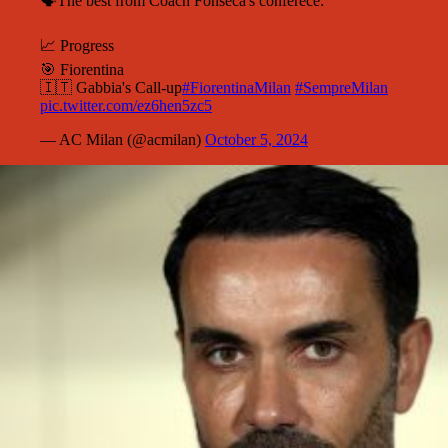
🗣️The best from Coach Fonseca's conferece:
📈 Progress
🎯 Fiorentina
🇮🇹 Gabbia's Call-up
#FiorentinaMilan
#SempreMilan
pic.twitter.com/ez6hen5zc5
— AC Milan (@acmilan)
October 5, 2024