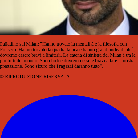
Palladino sul Milan: "Hanno trovato la mentalità e la filosofia con
Fonseca. Hanno trovato la quadra tattica e hanno grandi individualità,
dovremo essere bravi a limitarli. La catena di sinistra del Milan è tra le
più forti del mondo. Sono forti e dovremo essere bravi a fare la nostra
prestazione. Sono sicuro che i ragazzi daranno tutto".
© RIPRODUZIONE RISERVATA