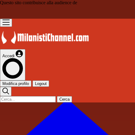
Questo sito contribuisce alla audience de
Accedi
Modifica profilo
Logout
Cerca