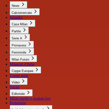
News
Calciomercato
Squadra
Casa Milan
Partite
Serie A
Primavera
Femminile
Milan Futuro
Milanisti d'Italia
Coppe Europee
Coppa italia
Video
Social
Editoriale
Milan partite e risultati live
Redazione