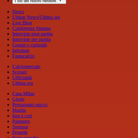
I siti del nostro network
News
Ultime News/Ultima ora
Live Blog
Conferenze Stampa
Interviste post partita
Interviste pre partita
Gossip e curiosità
Infortuni
Fantacalcio
Calciomercato
Scenari
Ufficialità
Ultima ora
Casa Milan
Glorie
Personaggi spicco
Maglia
Inni e cori
Palmares
Sponsor
Progetti
Store squadra