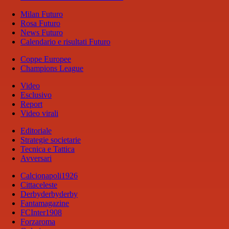
Milan Futuro
Rosa Futuro
News Futuro
Calendario e risultati Futuro
Coppe Europee
Champions League
Video
Esclusivo
Report
Video virali
Editoriale
Strategie societarie
Tecnica e Tattica
Avversari
Calcionapoli1926
Cittaceleste
Derbyderbyderby
Fantamagazine
FCInter1908
Forzaroma