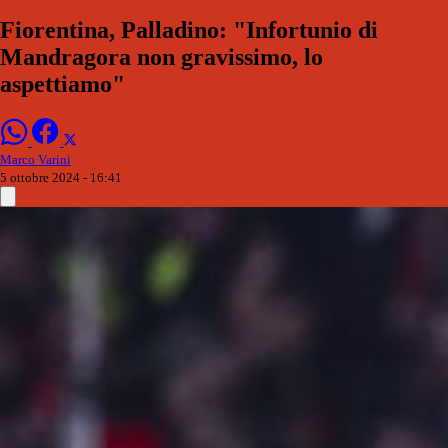
Fiorentina, Palladino: "Infortunio di
Mandragora non gravissimo, lo
aspettiamo"
Marco Varini
5 ottobre 2024 - 16:41