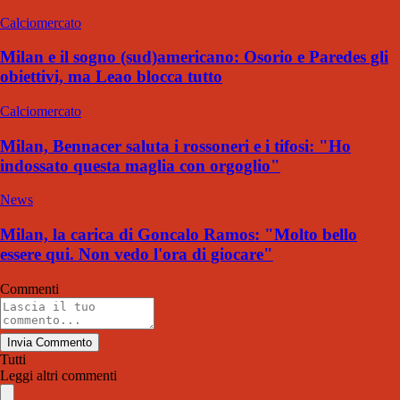
Calciomercato
Milan e il sogno (sud)americano: Osorio e Paredes gli
obiettivi, ma Leao blocca tutto
Calciomercato
Milan, Bennacer saluta i rossoneri e i tifosi: "Ho
indossato questa maglia con orgoglio"
News
Milan, la carica di Goncalo Ramos: "Molto bello
essere qui. Non vedo l'ora di giocare"
Commenti
Invia Commento
Tutti
Leggi altri commenti