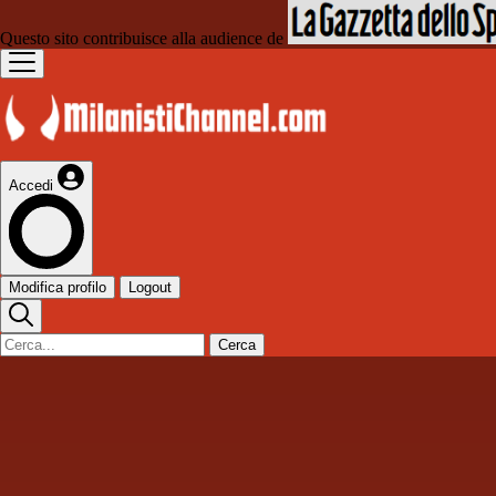
Questo sito contribuisce alla audience de
Accedi
Modifica profilo
Logout
Cerca