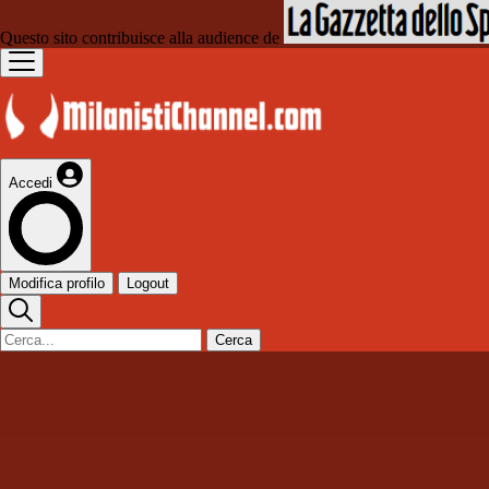
Questo sito contribuisce alla audience de
Accedi
Modifica profilo
Logout
Cerca