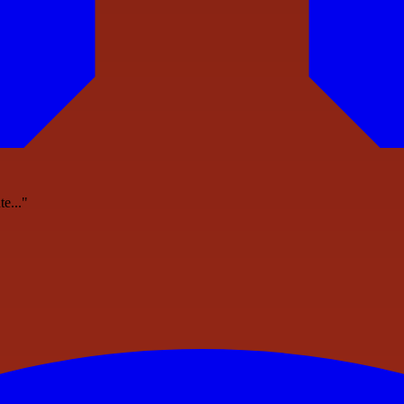
te..."