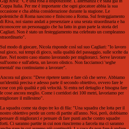
Gigi Riva: "C'è una rosa a disposizione. L'alternanza c'è stata già in
Coppa Italia. Per me è importante che ogni giocatore abbia la sua
occasione e cha abbia considerazione durante la stagione. Le
polemiche di Roma nascono e finiscono a Roma. Sul festeggiamento
di Riva, noi siamo andati a presenziare a una serata straordinaria e ha
riconoscere un personaggio che ha fatto in gran parte la storia del
Cagliari. Non è stato un festeggiamento ma celebrato un compleanno
straordinario".
Sul modo di giocare, Nicola risponde così sul suo Cagliari: "Io lavoro
sul gioco, sui tempi di gioco, sulla qualità del passaggio, sulle scelte da
fare. Nel nostro caso stiamo lavorando per migliorarci. Serve lavorare
sull'uomo e sull'atleta, un lavoro olistico. Non facciamoci 'seghe
mentali' ma continuiamo a lavorare".
Ancora sul gioco: "Deve ripetere tanto e fare ciò che serve. Abbiamo
un'identità precisa e adesso parte il secondo obiettivo, ovvero fare le
cose con più qualità e più velocità. Si entra nel dettaglio e bisogna fare
le cose ancora meglio. Come i corridori dei 100 metri, lavoriamo per
migliorare il millesimo".
La squadra come sta dopo tre ko di fila: "Una squadra che lotta per il
nostro obiettivo perde un certo di partite all'anno. Noi, però, dobbiamo
pensare di migliorarci e pensare di fare punti anche contro squadre
forti. Ci saranno partite in cui non riusciremo a farcela ma ci saranno
anche gare in cui avremo più continuità. La cosa da non fare è andare