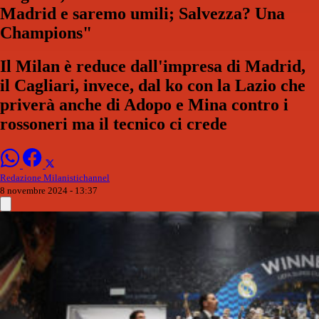
Madrid e saremo umili; Salvezza? Una
Champions"
Il Milan è reduce dall'impresa di Madrid,
il Cagliari, invece, dal ko con la Lazio che
priverà anche di Adopo e Mina contro i
rossoneri ma il tecnico ci crede
Redazione Milanistichannel
8 novembre 2024 - 13:37