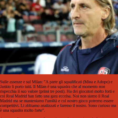
Sulle assenze e sul Milan: "A parte gli squalificati (Mina e Adopo) e
Jankto li porto tutti. Il Milan è una squadra che al momento non
rispecchia il suo valore (primi tre posti). Ha dei giocatori molto forti e
col Real Madrid han fatto una gara eccelsa. Noi non siamo il Real
Madrid ma se manteniamo l'umiltà e col nostro gioco potremo essere
competitivi. Li abbiamo analizzati e faremo il nostro. Sono curioso ma
è una squadra molto forte".