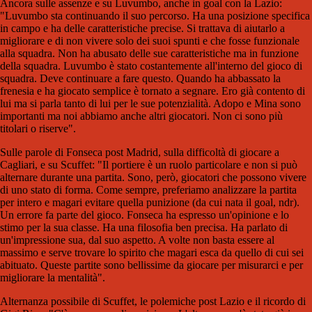
Ancora sulle assenze e su Luvumbo, anche in goal con la Lazio:
"Luvumbo sta continuando il suo percorso. Ha una posizione specifica
in campo e ha delle caratteristiche precise. Si trattava di aiutarlo a
migliorare e di non vivere solo dei suoi spunti e che fosse funzionale
alla squadra. Non ha abusato delle sue caratteristiche ma in funzione
della squadra. Luvumbo è stato costantemente all'interno del gioco di
squadra. Deve continuare a fare questo. Quando ha abbassato la
frenesia e ha giocato semplice è tornato a segnare. Ero già contento di
lui ma si parla tanto di lui per le sue potenzialità. Adopo e Mina sono
importanti ma noi abbiamo anche altri giocatori. Non ci sono più
titolari o riserve".
Sulle parole di Fonseca post Madrid, sulla difficoltà di giocare a
Cagliari, e su Scuffet: "Il portiere è un ruolo particolare e non si può
alternare durante una partita. Sono, però, giocatori che possono vivere
di uno stato di forma. Come sempre, preferiamo analizzare la partita
per intero e magari evitare quella punizione (da cui nata il goal, ndr).
Un errore fa parte del gioco. Fonseca ha espresso un'opinione e lo
stimo per la sua classe. Ha una filosofia ben precisa. Ha parlato di
un'impressione sua, dal suo aspetto. A volte non basta essere al
massimo e serve trovare lo spirito che magari esca da quello di cui sei
abituato. Queste partite sono bellissime da giocare per misurarci e per
migliorare la mentalità".
Alternanza possibile di Scuffet, le polemiche post Lazio e il ricordo di