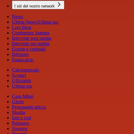
I siti del nostro network
News
Ultime News/Ultima ora
Live Blog
Conferenze Stampa
Interviste post partita
Interviste pre partita
Gossip e curiosità
Infortuni
Fantacalcio
Calciomercato
Scenari
Ufficialità
Ultima ora
Casa Milan
Glorie
Personaggi spicco
Maglia
Inni e cori
Palmares
Sponsor
Progetti