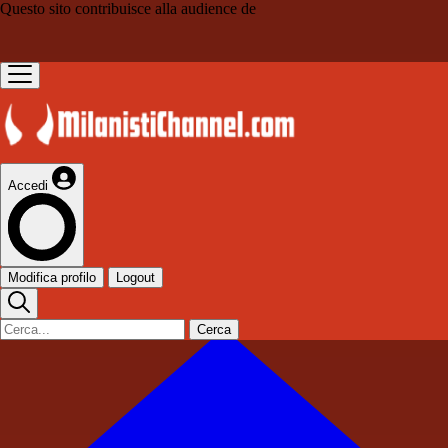
Questo sito contribuisce alla audience de
Accedi
Modifica profilo
Logout
Cerca