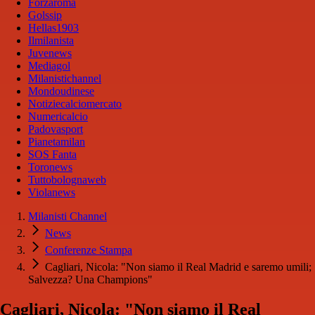
Forzaroma
Golssip
Hellas1903
Ilmilanista
Juvenews
Mediagol
Milanistichannel
Mondoudinese
Notiziecalciomercato
Numericalcio
Padovasport
Pianetamilan
SOS Fanta
Toronews
Tuttobolognaweb
Violanews
Milanisti Channel
News
Conferenze Stampa
Cagliari, Nicola: "Non siamo il Real Madrid e saremo umili;
Salvezza? Una Champions"
Cagliari, Nicola: "Non siamo il Real