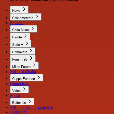
News
Calciomercato
Squadra
Casa Milan
Partite
Serie A
Primavera
Femminile
Milan Futuro
Milanisti d'Italia
Coppe Europee
Coppa italia
Video
Social
Editoriale
Milan partite e risultati live
Redazione