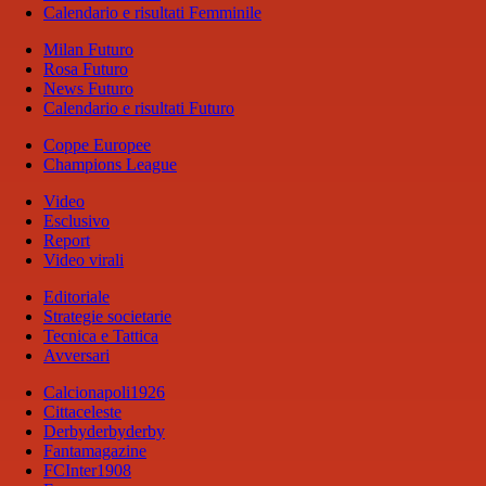
Calendario e risultati Femminile
Milan Futuro
Rosa Futuro
News Futuro
Calendario e risultati Futuro
Coppe Europee
Champions League
Video
Esclusivo
Report
Video virali
Editoriale
Strategie societarie
Tecnica e Tattica
Avversari
Calcionapoli1926
Cittaceleste
Derbyderbyderby
Fantamagazine
FCInter1908