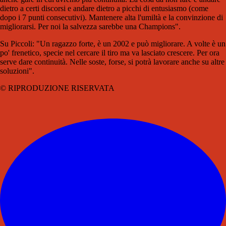
dietro a certi discorsi e andare dietro a picchi di entusiasmo (come
dopo i 7 punti consecutivi). Mantenere alta l'umiltà e la convinzione di
migliorarsi. Per noi la salvezza sarebbe una Champions".
Su Piccoli: "Un ragazzo forte, è un 2002 e può migliorare. A volte è un
po' frenetico, specie nel cercare il tiro ma va lasciato crescere. Per ora
serve dare continuità. Nelle soste, forse, si potrà lavorare anche su altre
soluzioni".
© RIPRODUZIONE RISERVATA