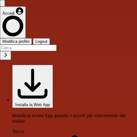
Accedi
Modifica profilo
Logout
Installa la Web App
Installa la nostra App gratuita e accedi più velocemente alle
notizie
Tocca