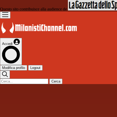
Questo sito contribuisce alla audience de
Accedi
Modifica profilo
Logout
Cerca