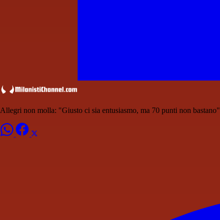
Allegri non molla: "Giusto ci sia entusiasmo, ma 70 punti non bastano"