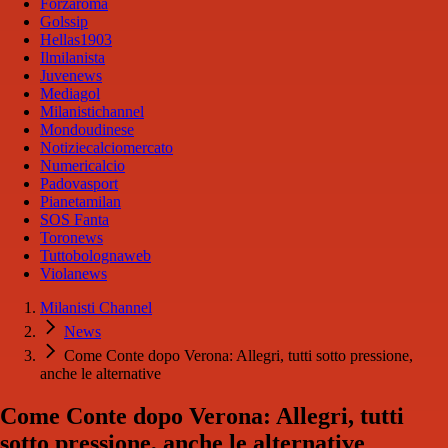
Forzaroma
Golssip
Hellas1903
Ilmilanista
Juvenews
Mediagol
Milanistichannel
Mondoudinese
Notiziecalciomercato
Numericalcio
Padovasport
Pianetamilan
SOS Fanta
Toronews
Tuttobolognaweb
Violanews
Milanisti Channel
News
Come Conte dopo Verona: Allegri, tutti sotto pressione,
anche le alternative
Come Conte dopo Verona: Allegri, tutti
sotto pressione, anche le alternative