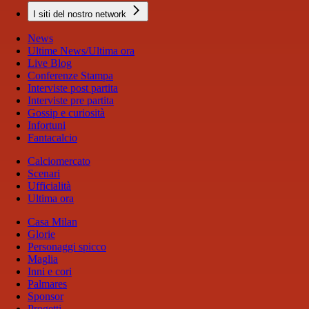
I siti del nostro network
News
Ultime News/Ultima ora
Live Blog
Conferenze Stampa
Interviste post partita
Interviste pre partita
Gossip e curiosità
Infortuni
Fantacalcio
Calciomercato
Scenari
Ufficialità
Ultima ora
Casa Milan
Glorie
Personaggi spicco
Maglia
Inni e cori
Palmares
Sponsor
Progetti