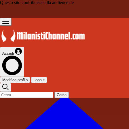
Questo sito contribuisce alla audience de
Accedi
Modifica profilo
Logout
Cerca