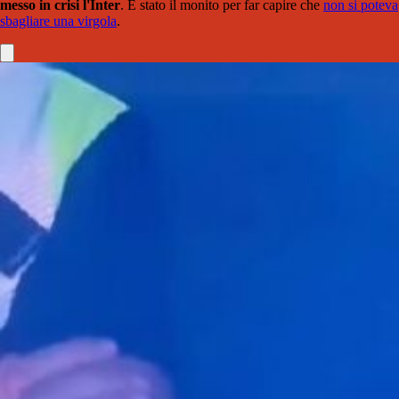
messo in crisi l'Inter
. È stato il monito per far capire che
non si poteva
sbagliare una virgola
.