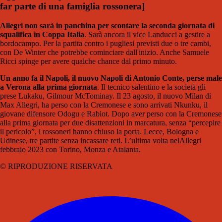
far parte di una famiglia rossonera
]
Allegri non sarà in panchina per scontare la seconda giornata di
squalifica in Coppa Italia
. Sarà ancora il vice Landucci a gestire a
bordocampo. Per la partita contro i pugliesi previsti due o tre cambi,
con De Winter che potrebbe cominciare dall'inizio. Anche Samuele
Ricci spinge per avere qualche chance dal primo minuto.
Un anno fa il Napoli, il nuovo Napoli di Antonio Conte, perse male
a Verona alla prima giornata
. Il tecnico salentino e la società gli
prese Lukaku, Gilmour McTominay. Il 23 agosto, il nuovo Milan di
Max Allegri, ha perso con la Cremonese e sono arrivati Nkunku, il
giovane difensore Odogu e Rabiot. Dopo aver perso con la Cremonese
alla prima giornata per due disattenzioni in marcatura, senza “percepire
il pericolo”, i rossoneri hanno chiuso la porta. Lecce, Bologna e
Udinese, tre partite senza incassare reti. L’ultima volta nelAllegri
febbraio 2023 con Torino, Monza e Atalanta.
© RIPRODUZIONE RISERVATA