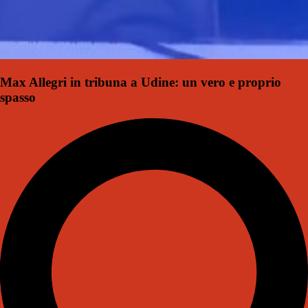
Max Allegri in tribuna a Udine: un vero e proprio
spasso