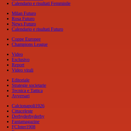
Calendario e risultati Femminile
Milan Futuro
Rosa Futuro
News Futuro
Calendario e risultati Futuro
Coppe Europee
Champions League
Video
Esclusivo
Report
Video virali
Editoriale
Strategie societarie
Tecnica e Tattica
Avversari
Calcionapoli1926
Cittaceleste
Derbyderbyderby
Fantamagazine
FCInter1908