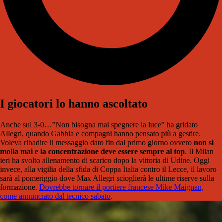
I giocatori lo hanno ascoltato
Anche sul 3-0…”Non bisogna mai spegnere la luce” ha gridato
Allegri, quando Gabbia e compagni hanno pensato più a gestire.
Voleva ribadire il messaggio dato fin dal primo giorno ovvero
non si
molla mai e la concentrazione deve essere sempre al top
. Il Milan
ieri ha svolto allenamento di scarico dopo la vittoria di Udine. Oggi
invece, alla vigilia della sfida di Coppa Italia contro il Lecce, il lavoro
sarà al pomeriggio dove Max Allegri scioglierà le ultime riserve sulla
formazione.
Dovrebbe tornare il portiere francese Mike Maignan,
come annunciato dal tecnico sabato
.