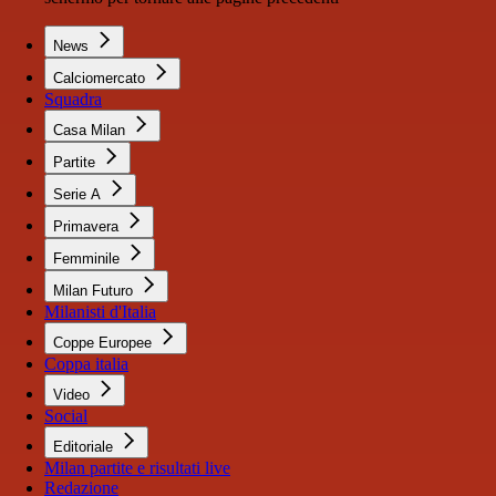
News
Calciomercato
Squadra
Casa Milan
Partite
Serie A
Primavera
Femminile
Milan Futuro
Milanisti d'Italia
Coppe Europee
Coppa italia
Video
Social
Editoriale
Milan partite e risultati live
Redazione