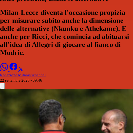
Milan-Lecce diventa l'occasione propizia
per misurare subito anche la dimensione
delle alternative (Nkunku e Athekame). E
anche per Ricci, che comincia ad abituarsi
all'idea di Allegri di giocare al fianco di
Modric.
Redazione Milanistichannel
22 settembre 2025 - 09:46