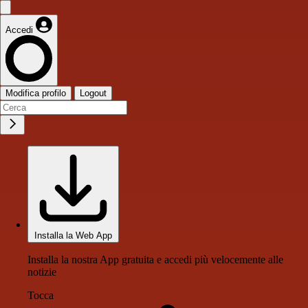
Accedi
Modifica profilo
Logout
Installa la Web App
Installa la nostra App gratuita e accedi più velocemente alle
notizie
Tocca