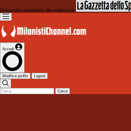
Questo sito contribuisce alla audience de
Accedi
Modifica profilo
Logout
Cerca