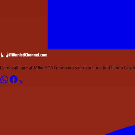
Carnevali apre al Milan? "Al momento sono voci, ma tutti hanno l'aspir