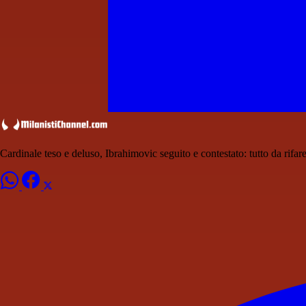
Cardinale teso e deluso, Ibrahimovic seguito e contestato: tutto da rifar