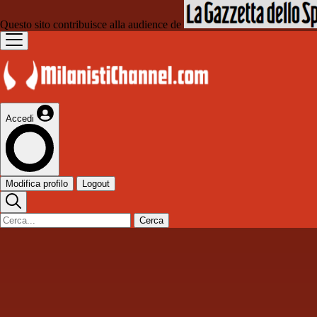
Questo sito contribuisce alla audience de
Accedi
Modifica profilo
Logout
Cerca