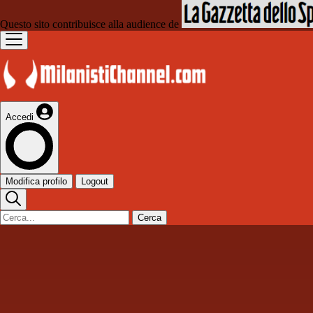
Questo sito contribuisce alla audience de
Accedi
Modifica profilo
Logout
Cerca