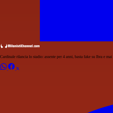
Cardinale rilancia lo stadio: assente per 4 anni, basta fake su Ibra e mai 