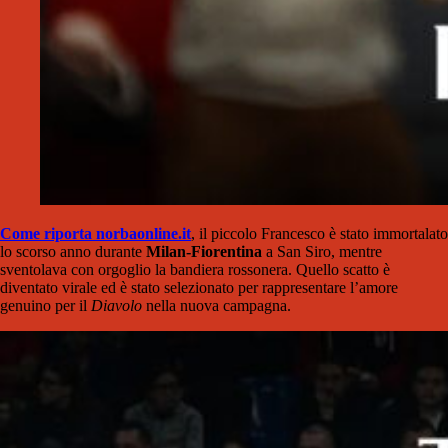
Come riporta norbaonline.it
, il piccolo Francesco è stato immortalato
lo scorso anno durante
Milan-Fiorentina
a San Siro, mentre
sventolava con orgoglio la bandiera rossonera. Quello scatto è
diventato virale ed è stato selezionato per rappresentare l’amore
genuino per il
Diavolo
nella nuova campagna.