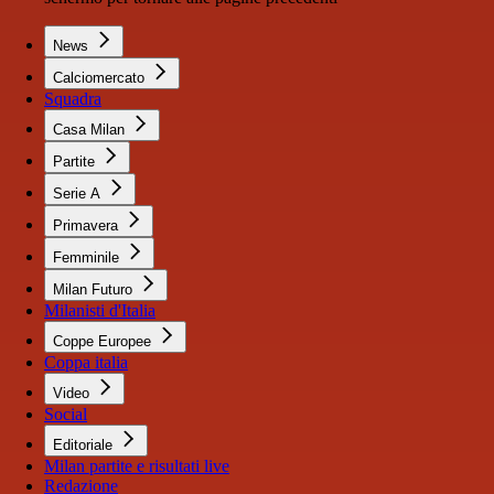
News
Calciomercato
Squadra
Casa Milan
Partite
Serie A
Primavera
Femminile
Milan Futuro
Milanisti d'Italia
Coppe Europee
Coppa italia
Video
Social
Editoriale
Milan partite e risultati live
Redazione