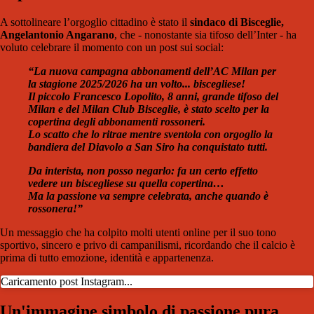
A sottolineare l’orgoglio cittadino è stato il
sindaco di Bisceglie,
Angelantonio Angarano
, che - nonostante sia tifoso dell’Inter - ha
voluto celebrare il momento con un post sui social:
“La nuova campagna abbonamenti dell’AC Milan per
la stagione 2025/2026 ha un volto... biscegliese!
Il piccolo Francesco Lopolito, 8 anni, grande tifoso del
Milan e del Milan Club Bisceglie, è stato scelto per la
copertina degli abbonamenti rossoneri.
Lo scatto che lo ritrae mentre sventola con orgoglio la
bandiera del Diavolo a San Siro ha conquistato tutti.
Da interista, non posso negarlo: fa un certo effetto
vedere un biscegliese su quella copertina…
Ma la passione va sempre celebrata, anche quando è
rossonera!”
Un messaggio che ha colpito molti utenti online per il suo tono
sportivo, sincero e privo di campanilismi, ricordando che il calcio è
prima di tutto emozione, identità e appartenenza.
Caricamento post Instagram...
Un'immagine simbolo di passione pura