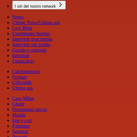
I siti del nostro network
News
Ultime News/Ultima ora
Live Blog
Conferenze Stampa
Interviste post partita
Interviste pre partita
Gossip e curiosità
Infortuni
Fantacalcio
Calciomercato
Scenari
Ufficialità
Ultima ora
Casa Milan
Glorie
Personaggi spicco
Maglia
Inni e cori
Palmares
Sponsor
Progetti