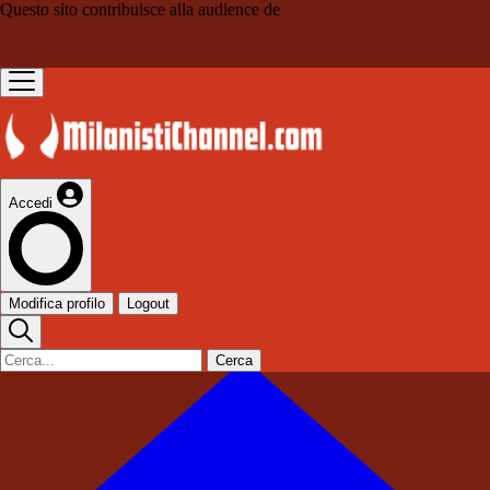
Questo sito contribuisce alla audience de
Accedi
Modifica profilo
Logout
Cerca