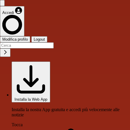
Accedi
Modifica profilo
Logout
Installa la Web App
Installa la nostra App gratuita e accedi più velocemente alle
notizie
Tocca