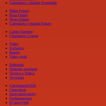
Calendario e risultati Femminile
Milan Futuro
Rosa Futuro
News Futuro
Calendario e risultati Futuro
Coppe Europee
Champions League
Video
Esclusivo
Report
Video virali
Editoriale
Strategie societarie
Tecnica e Tattica
Avversari
Calcionapoli1926
Cittaceleste
Derbyderbyderby
Fantamagazine
FCInter1908