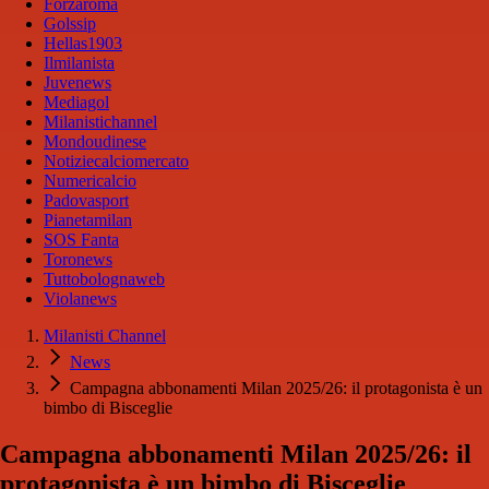
Forzaroma
Golssip
Hellas1903
Ilmilanista
Juvenews
Mediagol
Milanistichannel
Mondoudinese
Notiziecalciomercato
Numericalcio
Padovasport
Pianetamilan
SOS Fanta
Toronews
Tuttobolognaweb
Violanews
Milanisti Channel
News
Campagna abbonamenti Milan 2025/26: il protagonista è un
bimbo di Bisceglie
Campagna abbonamenti Milan 2025/26: il
protagonista è un bimbo di Bisceglie