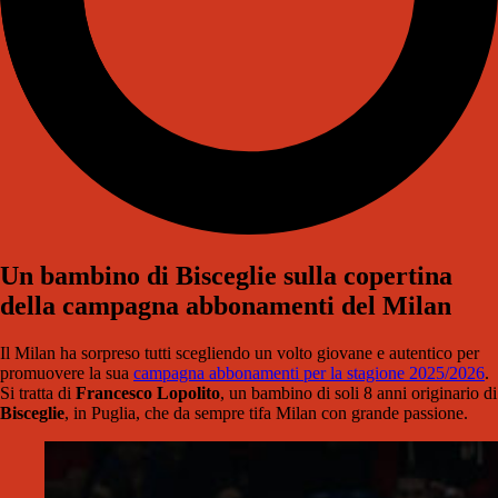
Un bambino di Bisceglie sulla copertina
della campagna abbonamenti del Milan
Il Milan ha sorpreso tutti scegliendo un volto giovane e autentico per
promuovere la sua
campagna abbonamenti per la stagione 2025/2026
.
Si tratta di
Francesco Lopolito
, un bambino di soli 8 anni originario di
Bisceglie
, in Puglia, che da sempre tifa Milan con grande passione.