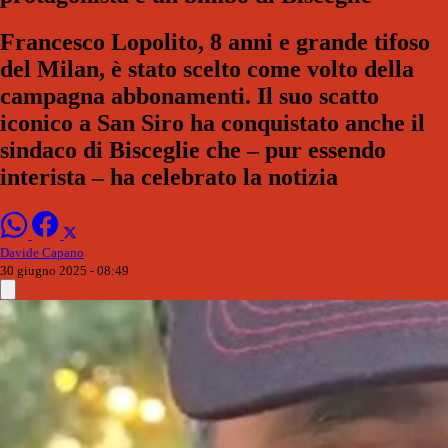
Francesco Lopolito, 8 anni e grande tifoso
del Milan, è stato scelto come volto della
campagna abbonamenti. Il suo scatto
iconico a San Siro ha conquistato anche il
sindaco di Bisceglie che – pur essendo
interista – ha celebrato la notizia
Davide Capano
30 giugno 2025 - 08:49